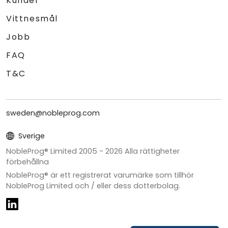
Kunder
Vittnesmål
Jobb
FAQ
T&C
sweden@nobleprog.com
Sverige
NobleProg® Limited 2005 -
2026
Alla rättigheter
förbehållna
NobleProg® är ett registrerat varumärke som tillhör
NobleProg Limited och / eller dess dotterbolag.