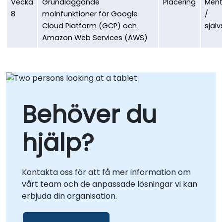
Vecka
Grundläggande
Placering
Ment
8
molnfunktioner för Google
/
Cloud Platform (GCP) och
själv
Amazon Web Services (AWS)
Behöver du
hjälp?
Kontakta oss för att få mer information om
vårt team och de anpassade lösningar vi kan
erbjuda din organisation.