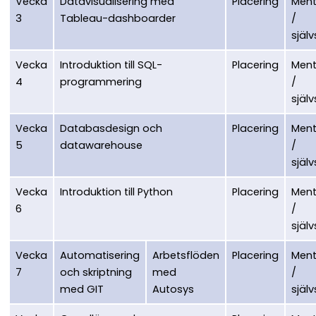
Vecka
Datavisualisering med
Placering
Ment
3
Tableau-dashboarder
/
själv
Vecka
Introduktion till SQL-
Placering
Ment
4
programmering
/
själv
Vecka
Databasdesign och
Placering
Ment
5
datawarehouse
/
själv
Vecka
Introduktion till Python
Placering
Ment
6
/
själv
Vecka
Automatisering
Arbetsflöden
Placering
Ment
7
och skriptning
med
/
med GIT
Autosys
själv