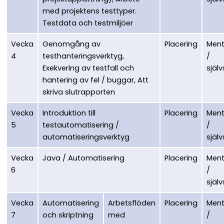
med projektens testtyper.
Testdata och testmiljöer
Vecka
Genomgång av
Placering
Ment
4
testhanteringsverktyg,
/
Exekvering av testfall och
själv
hantering av fel / buggar, Att
skriva slutrapporten
Vecka
Introduktion till
Placering
Ment
5
testautomatisering /
/
automatiseringsverktyg
själv
Vecka
Java / Automatisering
Placering
Ment
6
/
själv
Vecka
Automatisering
Arbetsflöden
Placering
Ment
7
och skriptning
med
/