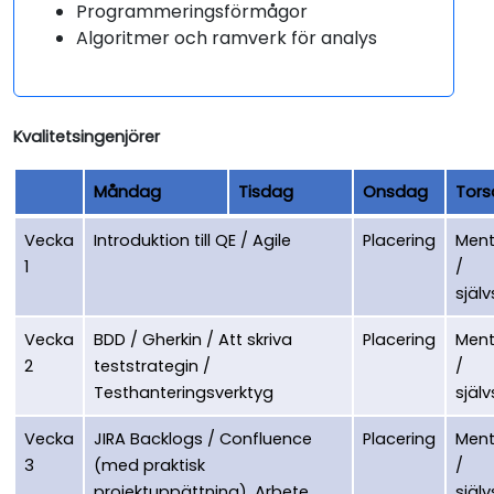
Programmeringsförmågor
Algoritmer och ramverk för analys
Kvalitetsingenjörer
Måndag
Tisdag
Onsdag
Tor
Vecka
Introduktion till QE / Agile
Placering
Ment
1
/
själv
Vecka
BDD / Gherkin / Att skriva
Placering
Ment
2
teststrategin /
/
Testhanteringsverktyg
själv
Vecka
JIRA Backlogs / Confluence
Placering
Ment
3
(med praktisk
/
projektuppättning), Arbete
själv