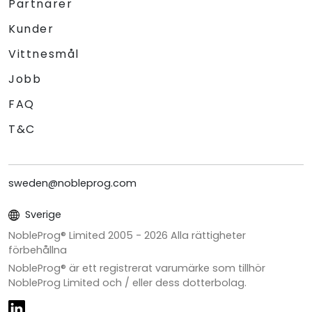
Partnärer
Kunder
Vittnesmål
Jobb
FAQ
T&C
sweden@nobleprog.com
Sverige
NobleProg® Limited 2005 -
2026
Alla rättigheter
förbehållna
NobleProg® är ett registrerat varumärke som tillhör
NobleProg Limited och / eller dess dotterbolag.