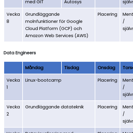
med GIT
Autosys
själv
Vecka
Grundläggande
Placering
Ment
8
molnfunktioner för Google
/
Cloud Platform (GCP) och
själv
Amazon Web Services (AWS)
Data Engineers
Måndag
Tisdag
Onsdag
Tor
Vecka
Linux-bootcamp
Placering
Ment
1
/
själv
Vecka
Grundläggande datateknik
Placering
Ment
2
/
själv