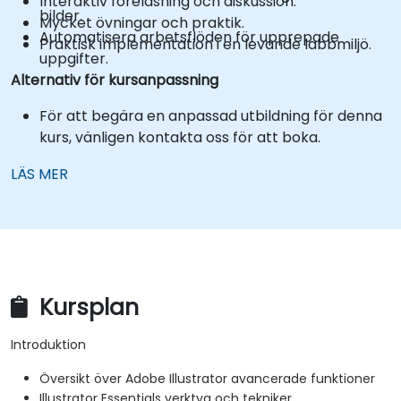
Interaktiv föreläsning och diskussion.
bilder.
Mycket övningar och praktik.
Automatisera arbetsflöden för upprepade
Praktisk implementation i en levande labbmiljö.
uppgifter.
Alternativ för kursanpassning
För att begära en anpassad utbildning för denna
kurs, vänligen kontakta oss för att boka.
LÄS MER
Kursplan
Introduktion
Översikt över Adobe Illustrator avancerade funktioner
Illustrator Essentials verktyg och tekniker