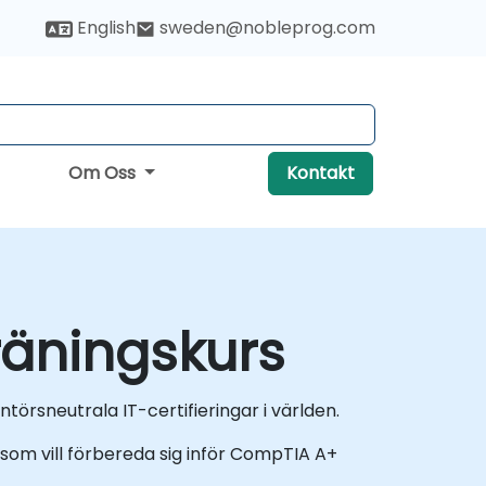
English
sweden@nobleprog.com
Om Oss
Kontakt
räningskurs
rsneutrala IT-certifieringar i världen.
s som vill förbereda sig inför CompTIA A+