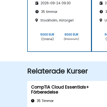
2026-09-24 09:30
2
35 timmar
3
Stockholm, Hötorget
U
5000 EUR
6000 EUR
5
(Online)
(
(Klassrum)
Relaterade Kurser
CompTIA Cloud Essentials+
Förberedelse
35 Timmar