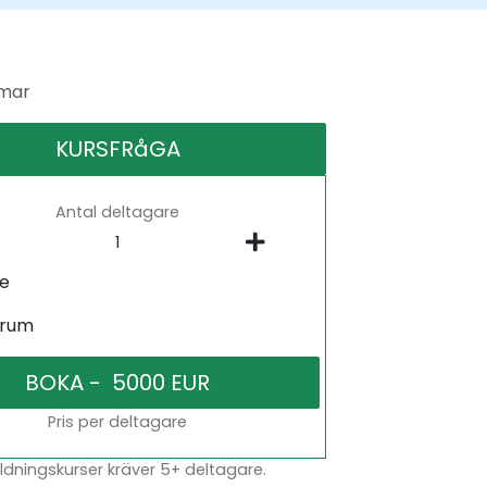
mar
KURSFRåGA
Antal deltagare
ne
srum
Pris per deltagare
dningskurser kräver 5+ deltagare.