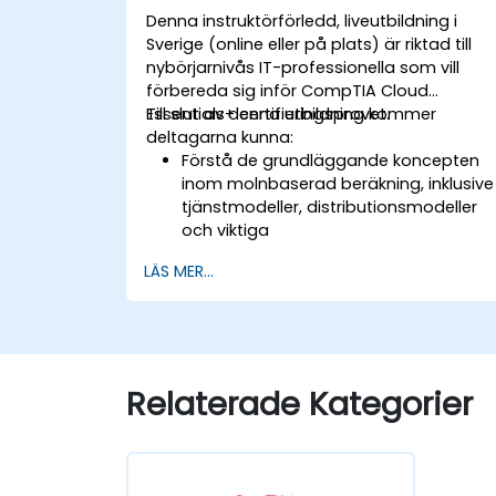
Denna instruktörförledd, liveutbildning i
Sverige (online eller på plats) är riktad till
nybörjarnivås IT-professionella som vill
förbereda sig inför CompTIA Cloud
Essentials+ certifieringsprovet.
Till slut av denna utbildning kommer
deltagarna kunna:
Förstå de grundläggande koncepten
inom molnbaserad beräkning, inklusive
tjänstmodeller, distributionsmodeller
och viktiga
molnetableringskarakteristiker.
LÄS MER...
Utvärdera affärsverktygen med
molninförande, inklusive
kostnadsoverslag, lagliga och
sekretessfrågor samt riskhantering.
Läras om virtualisering,
Relaterade Kategorier
molntjänsthantering, övervakning,
katastrofåterhämtning och
företagskontinuitet i en molnmiljö.
Utforska molnreglering, sekretess,
säkerhet och datahantering för att