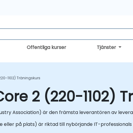
Offentliga kurser
Tjänster
20-1102) Träningskurs
re 2 (220-1102) T
y Association) är den främsta leverantören av leverantö
e eller på plats) är riktad till nybörjande IT-professional