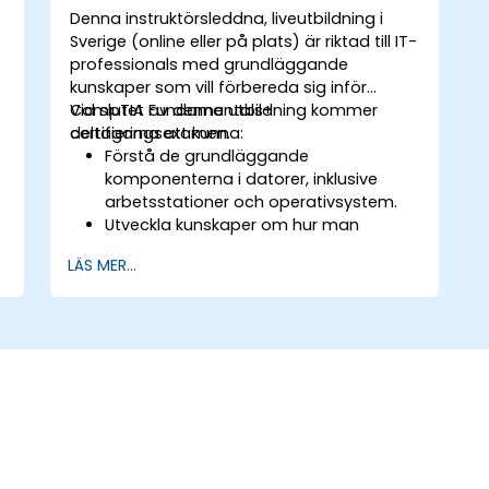
Denna instruktörsleddna, liveutbildning i
Sverige (online eller på plats) är riktad till IT-
professionals med grundläggande
kunskaper som vill förbereda sig inför
CompTIA Fundamentals+
Vid slutet av denna utbildning kommer
certifieringsexamen.
deltagarna att kunna:
Förstå de grundläggande
komponenterna i datorer, inklusive
arbetsstationer och operativsystem.
Utveckla kunskaper om hur man
använder olika datatyper och
LÄS MER...
databaser effektivt.
Få bekantskap med grundläggande
hårdvara, enhetsgränssnitt och
periferieenheter.
Läras nätverks- och
säkerhetskoncepter för att säkra en
tryggt arbetsmiljö.