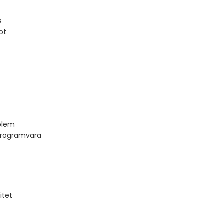
s
ot
blem
programvara
itet