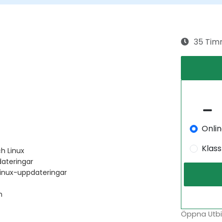
35 Tim
Onli
Klas
h Linux
ateringar
inux-uppdateringar
m
Öppna Utbil