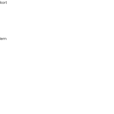
 kort
blem