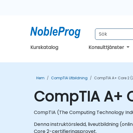
Kurskatalog
Konsulttjänster
Hem
CompTIA Utbildning
CompTIA A+ Core 2 (2
CompTIA A+ Co
CompTIA (The Computing Technology Industr
Denna instruktörsledd, liveutbildning (onlin
Core 2-certifieringsprovet.