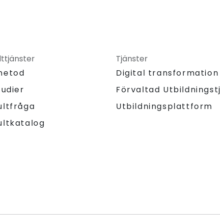
ttjänster
Tjänster
metod
Digital transformation
tudier
Förvaltad Utbildningst
Utbildningsplattform
ultfråga
ultkatalog