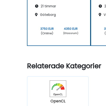
21 timmar
2
Göteborg
V
3750 EUR
4350 EUR
3
(Online)
(
(Klassrum)
Relaterade Kategorier
OpenCL