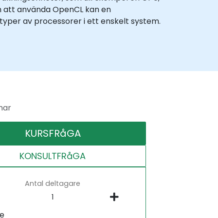
m att använda OpenCL kan en
yper av processorer i ett enskelt system.
mar
KURSFRåGA
KONSULTFRåGA
Antal deltagare
ne