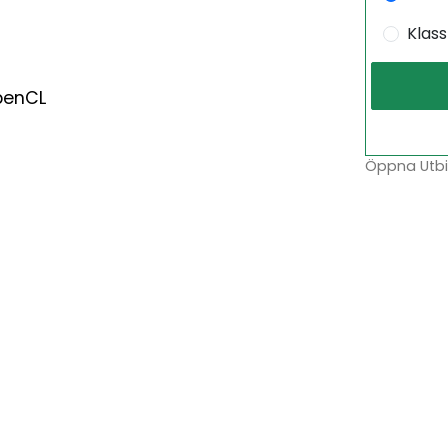
Klas
penCL
Öppna Utbil