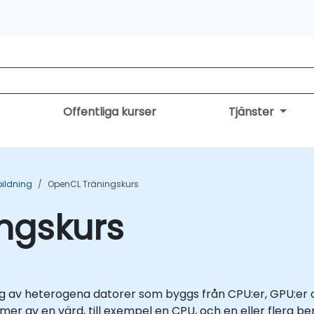
Offentliga kurser
Tjänster
ildning
OpenCL Träningskurs
ngskurs
av heterogena datorer som byggs från CPU:er, GPU:er o
rmer av en värd, till exempel en CPU, och en eller flera b