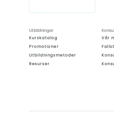
Utbildningar
Konsul
Kurskatalog
Vår 
Promotioner
Falls
Utbildningsmetoder
Kons
Resurser
Kons