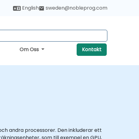
English
sweden@nobleprog.com
Om Oss
Kontakt
ch andra processorer. Den inkluderar ett
eräkningsenheter, som till exempel en GPU,