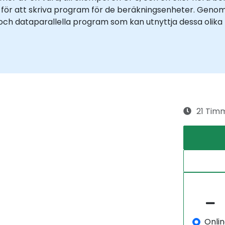
för att skriva program för de beräkningsenheter. Geno
h dataparallella program som kan utnyttja dessa olika t
21 Tim
Onli