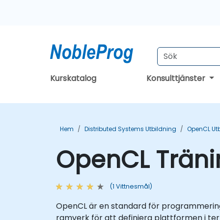
Kurskatalog
Konsulttjänster
Hem
Distributed Systems Utbildning
OpenCL Utb
OpenCL Träni
(1 Vittnesmål)
OpenCL är en standard för programmering 
ramverk för att definiera plattformen i te