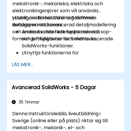
mekatronik-, mekaniska, elektriska och
elektronikingenjörer som vill använda
ytterligare förbättra sina SolidWorks
I slutet av denna utbildning kommer
kunskaper med avancerad detaljmodellering
deltagarna att kunna:
och andra avancerade funktioner och
Använd solida flerkroppsmaterial, sop-
formningsmöjligheter för SolidWorks.
och loftfunktioner och mer avancerade
SolidWorks-funktioner.
Utnyttja funktionerna för
sammansättningsmodellering i
LÄS MER...
SolidWorks.
Bemästra de avancerade
modelleringsfunktionerna i SolidWorks.
Avancerad SolidWorks - 5 Dagar
35 Timmar
Denna instruktörsledda, liveutbildning i
Sverige (online eller på plats) riktar sig till
mekatronik-, mekanik-, el- och