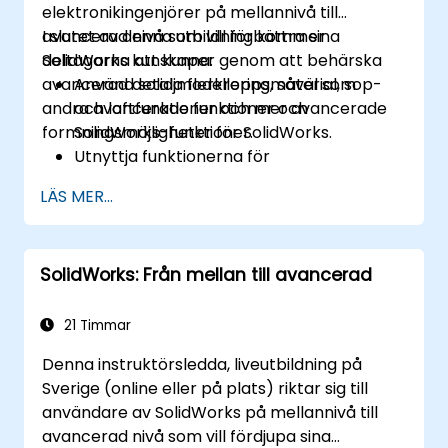
elektronikingenjörer på mellannivå till
avancerad nivå som vill förbättra sina
I slutet av denna utbildning kommer
SolidWorks kunskaper genom att behärska
deltagarna att kunna:
avancerad detaljmodellering, såväl som
Använd solida flerkroppsmaterial, sop-
andra avancerade funktioner och
och loftfunktioner och mer avancerade
formningsmöjligheter för SolidWorks.
SolidWorks-funktioner.
Utnyttja funktionerna för
sammansättningsmodellering i
LÄS MER...
SolidWorks.
Bemästra de avancerade
modelleringsfunktionerna i SolidWorks.
SolidWorks: Från mellan till avancerad
21 Timmar
Denna instruktörsledda, liveutbildning på
Sverige (online eller på plats) riktar sig till
användare av SolidWorks på mellannivå till
avancerad nivå som vill fördjupa sina