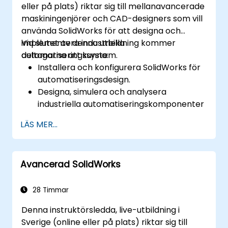
eller på plats) riktar sig till mellanavancerade
maskiningenjörer och CAD-designers som vill
använda SolidWorks för att designa och
implementera industriella
Vid slutet av denna utbildning kommer
automatiseringssystem.
deltagarna att kunna:
Installera och konfigurera SolidWorks för
automatiseringsdesign.
Designa, simulera och analysera
industriella automatiseringskomponenter
och system.
LÄS MER...
Exportera design för realvärdigt
implementering i industriella miljöer.
Avancerad SolidWorks
28 Timmar
Denna instruktörsledda, live-utbildning i
Sverige (online eller på plats) riktar sig till