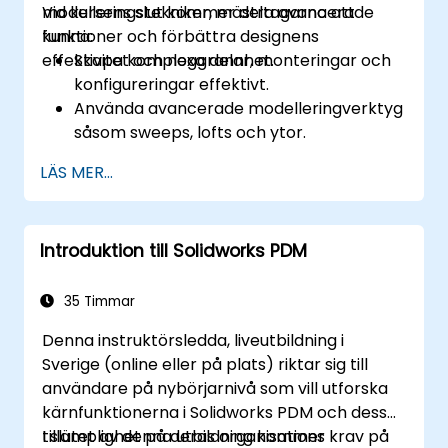
modelleringstekniker, mästra avancerade
Vid kursens slut kommer deltagarna att
funktioner och förbättra designens
kunna:
effektivitet och noggrannhet.
Skapa komplexa delar, monteringar och
konfigureringar effektivt.
Använda avancerade modelleringverktyg
såsom sweeps, lofts och ytor.
Tillämpa designtabeller, ekvationer och
LÄS MER...
parametrisk kontroll.
Genomföra simuleringar och
rörelsestudier för att validera design.
Introduktion till Solidworks PDM
35 Timmar
Denna instruktörsledda, liveutbildning i
Sverige (online eller på plats) riktar sig till
användare på nybörjarnivå som vill utforska
kärnfunktionerna i Solidworks PDM och dess
tillämplighet på deras organisations krav på
I slutet av denna utbildning kommer