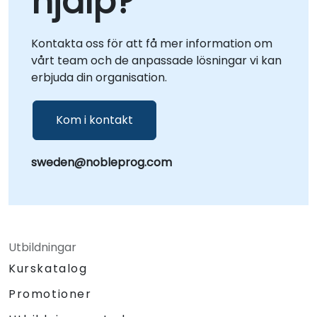
hjälp?
konsultationer som kan hållas lokalt på dina
lokaler i eller vid våra dedikerade
företagscenter i . Oavsett om du vill optimera
Kontakta oss för att få mer information om
befintliga arbetsflöden, designa nya
vårt team och de anpassade lösningar vi kan
säkerhetsarkitekturer eller skala dina
erbjuda din organisation.
hotidentifieringsförmågor, agerar NobleProg
som din lokala partner för att transformera
Kom i kontakt
din säkerhetsstrategi med IBM QRadar.
sweden@nobleprog.com
Utbildningar
Kurskatalog
Promotioner