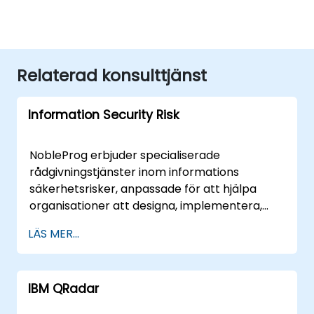
Relaterad konsulttjänst
Information Security Risk
NobleProg erbjuder specialiserade
rådgivningstjänster inom informations
säkerhetsrisker, anpassade för att hjälpa
organisationer att designa, implementera,
optimera och skalera robusta
LÄS MER...
säkerhetsramar. Oavsett om tjänsterna
levereras fjärrmässigt eller på plats guider
våra expertrådgivare ditt team genom
IBM QRadar
kritiska grundläggande ämnen och
avancerade strategier via interaktiva