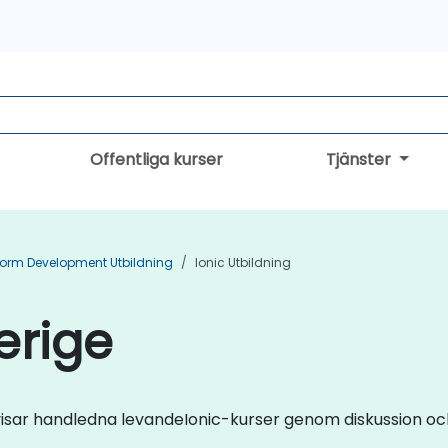
Offentliga kurser
Tjänster
form Development Utbildning
Ionic Utbildning
verige
 visar handledna levandeIonic-kurser genom diskussion o