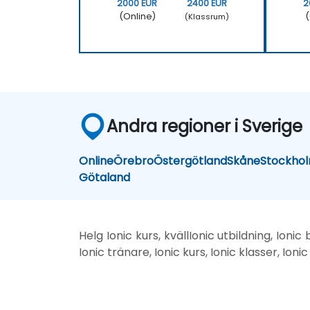
2000 EUR
2400 EUR
2
(Online)
(
(Klassrum)
Andra regioner i Sverige
Online
Örebro
Östergötland
Skåne
Stockho
Götaland
Helg Ionic kurs, kvällIonic utbildning, Ionic
Ionic tränare, Ionic kurs, Ionic klasser, Ionic