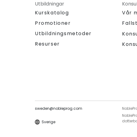
Utbildningar
Konsul
Kurskatalog
Vår 
Promotioner
Falls
Utbildningsmetoder
Kons
Resurser
Kons
sweden@nobleprog.com
NoblePr
NoblePro
dotterb
Sverige