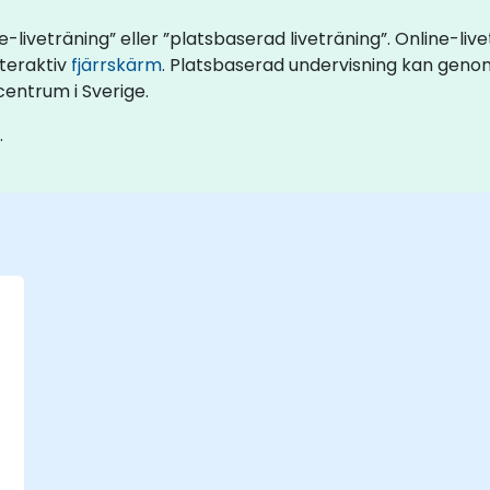
ine-liveträning” eller ”platsbaserad liveträning”. Online-li
nteraktiv
fjärrskärm
. Platsbaserad undervisning kan genom
centrum i Sverige.
.