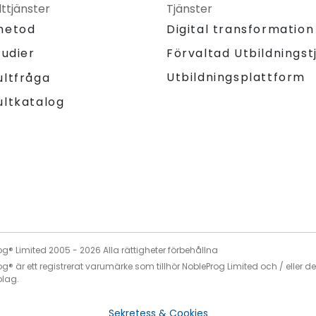
ttjänster
Tjänster
metod
Digital transformation
tudier
Förvaltad Utbildningst
Utbildningsplattform
ultfråga
ultkatalog
og® Limited 2005 -
2026
Alla rättigheter förbehållna
g® är ett registrerat varumärke som tillhör NobleProg Limited och / eller d
olag.
Sekretess & Cookies