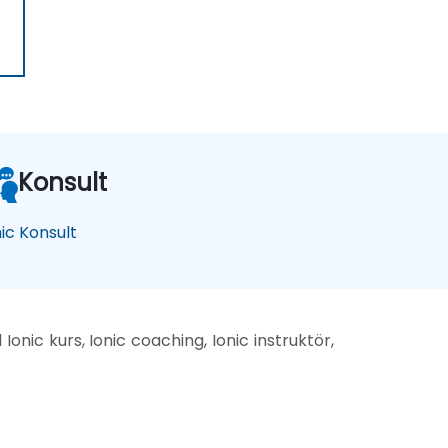
Konsult
nic Konsult
 Ionic kurs, Ionic coaching, Ionic instruktör,