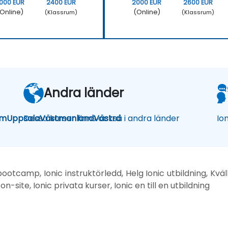
000 EUR
2400 EUR
2000 EUR
2600 EUR
Online)
(Online)
(Klassrum)
(Klassrum)
Andra länder
lm
Uppsala
Dessa kurser finns också i andra länder
Västmanland
Västra
Io
 bootcamp, Ionic instruktörledd, Helg Ionic utbildning, Kväll
 on-site, Ionic privata kurser, Ionic en till en utbildning