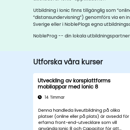
Utbildning i Ionic finns tillgänglig som ”onl
”distansundervisning”) genomförs via en i
Sverige eller i NoblePlogs egna utbildnings
NobleProg -- din lokala utbildningspartner
Utforska våra kurser
Utveckling av korsplattforms
mobilappar med Ionic 8
14 Timmar
Denna handleda liveutbildning på olika
platser (online eller på plats) är avsedd för
erfarna front-end-utvecklare som vill
använda Ionic 8 och Capacitor för att