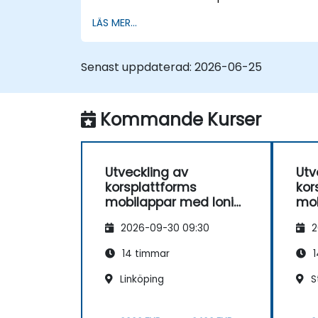
bygga produktionsklara hybrida
LÄS MER...
mobilappar och progressiva webbappar
från en enda kodbas.
Senast uppdaterad:
2026-06-25
Kommande Kurser
Utveckling av
Utv
korsplattforms
kor
mobilappar med Ionic
mob
8
8
2026-09-30 09:30
2
14 timmar
1
Linköping
S