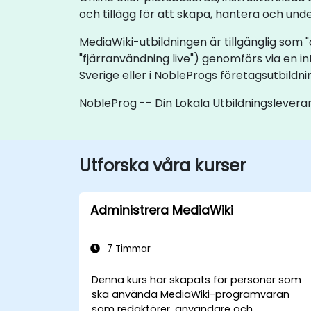
och tillägg för att skapa, hantera och un
MediaWiki-utbildningen är tillgänglig som "o
"fjärranvändning live") genomförs via en in
Sverige eller i NobleProgs företagsutbildni
NobleProg -- Din Lokala Utbildningslevera
Utforska våra kurser
Administrera MediaWiki
7 Timmar
Denna kurs har skapats för personer som
ska använda MediaWiki-programvaran
som redaktörer, användare och