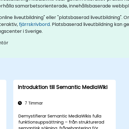
derhålla samarbetsorienterade, innehållsbaserade webbpl
nline liveutbildning" eller "platsbaserad liveutbildning". O
teraktiv,
fjärrskrivbord
. Platsbaserad liveutbildning kan g
ngscenter i Sverige.
ntör
Introduktion till Semantic MediaWiki
7 Timmar
Demystifierar Semantic MediaWikis fulla
funktionsuppsättning – från strukturerad
semantisk sökning, frågehantering för