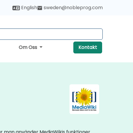
English
sweden@nobleprog.com
Om Oss
Kontakt
 hur man använder MediaWikis funktioner