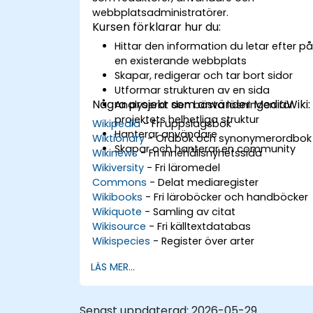
webbplatsadministratörer.
Kursen förklarar hur du:
Hittar den information du letar efter p
en existerande webbplats
Skapar, redigerar och tar bort sidor
Utformar strukturen av en sida
Några projekt som använder MediaWiki:
Analyserar den bästa lösningen för
projektets helhetliga struktur
Wikipedia
- Fri uppslagsbok
Hanterar användare
Wiktionary
- Ordbok och synonymerordbok
Skapar och hanterar en community
Wikinews
- Fri innehållsnyhetssida
Wikiversity
- Fri läromedel
Commons
- Delat mediaregister
Wikibooks
- Fri läroböcker och handböcker
Wikiquote
- Samling av citat
Wikisource
- Fri källtextdatabas
Wikispecies
- Register över arter
LÄS MER...
Senast uppdaterad:
2026-05-29