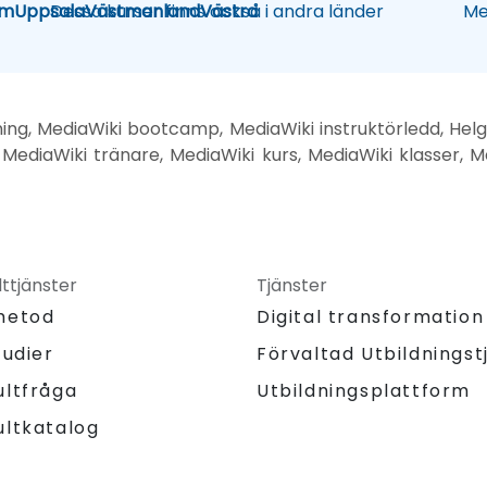
lm
Uppsala
Dessa kurser finns också i andra länder
Västmanland
Västra
Me
ning, MediaWiki bootcamp, MediaWiki instruktörledd, Helg 
 MediaWiki tränare, MediaWiki kurs, MediaWiki klasser, Me
ttjänster
Tjänster
metod
Digital transformation
tudier
Förvaltad Utbildningst
Utbildningsplattform
ultfråga
ultkatalog