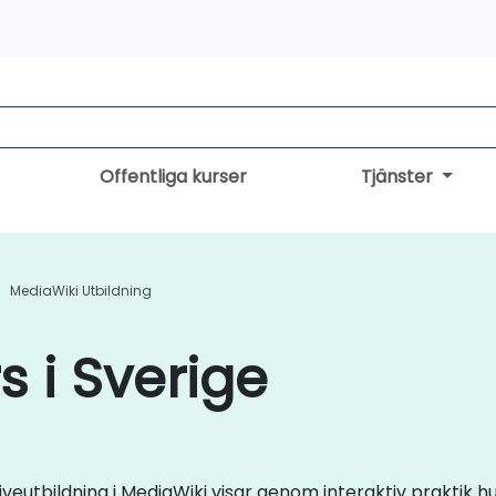
Offentliga kurser
Tjänster
MediaWiki Utbildning
s i Sverige
 liveutbildning i MediaWiki visar genom interaktiv praktik