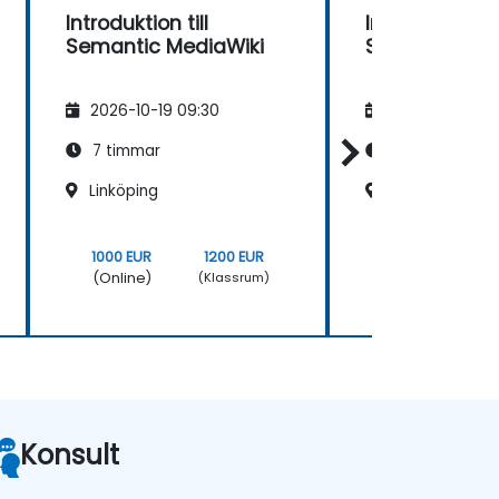
Introduktion till
Introduktion ti
Semantic MediaWiki
Semantic Med
2026-10-19 09:30
2026-11-02 09
7 timmar
7 timmar
Linköping
Stockholm, Hö
1000 EUR
1200 EUR
1000 EUR
(Online)
(Online)
(Klassrum)
Konsult