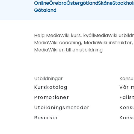
Online
Örebro
Östergötland
Skåne
Stockho
Götaland
Helg MediaWiki kurs, kvällMediaWiki utbild
MediaWiki coaching, MediaWiki instruktör,
MediaWiki en till en utbildning
Utbildningar
Konsul
Kurskatalog
Vår 
Promotioner
Falls
Utbildningsmetoder
Kons
Resurser
Kons