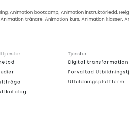
ning, Animation bootcamp, Animation instruktörledd, Helg 
 Animation tränare, Animation kurs, Animation klasser, An
ttjänster
Tjänster
metod
Digital transformation
tudier
Förvaltad Utbildningst
Utbildningsplattform
ultfråga
ultkatalog