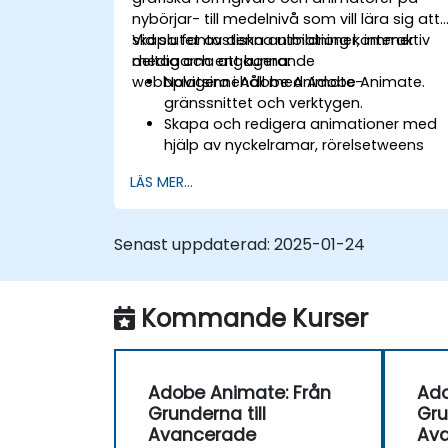
nybörjar- till medelnivå som vill lära sig att
skapa fantastiska animationer, interaktiv
Vid slutet av denna utbildning kommer
media och engagerande
deltagarna att kunna:
webbplatsinnehåll med Adobe Animate.
Navigera i Adobe Animate-
gränssnittet och verktygen.
Skapa och redigera animationer med
hjälp av nyckelramar, rörelsetweens
och formtweens.
LÄS MER...
Designa interaktiva animationer och
applikationer med ActionScript och
JavaScript.
Senast uppdaterad:
2025-01-24
Inkorporera ljud- och videoelement i
projekt.
Exportera animationer för webb-,
Kommande Kurser
video- och mobilplattformar.
Adobe Animate: Från
Ado
Grunderna till
Gru
Avancerade
Av