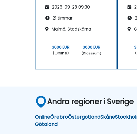
2026-09-28 09:30
2
21 timmar
2
Malmö, Stadskärna
G
3000 EUR
3600 EUR
3
(Online)
(
(Klassrum)
Andra regioner i Sverige
Online
Örebro
Östergötland
Skåne
Stockho
Götaland