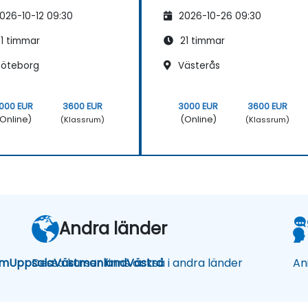
026-10-12 09:30
2026-10-26 09:30
1 timmar
21 timmar
öteborg
Västerås
000 EUR
3600 EUR
3000 EUR
3600 EUR
Online)
(Online)
(Klassrum)
(Klassrum)
Andra länder
lm
Uppsala
Dessa kurser finns också i andra länder
Västmanland
Västra
An