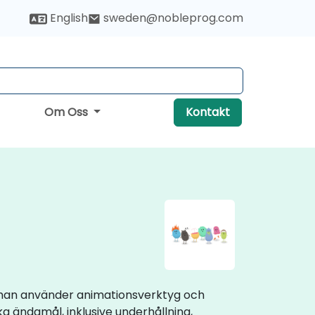
English
sweden@nobleprog.com
Om Oss
Kontakt
ur man använder animationsverktyg och
a ändamål, inklusive underhållning,