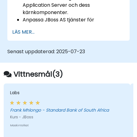
Application Server och dess
kärnkomponenter.
Anpassa JBoss AS tjänster för
övervakning, databasanslutningar och
LÄS MER...
transaktionshantering.
Utveckla och distribuera EJB 3 session
beans och webbapplikationer.
Senast uppdaterad:
2025-07-23
Använda JBoss Messaging Service för att
distribuera och hantera JMS-
applikationer.
Vittnesmål(3)
Hantera JBoss AS genom Java
Management Extension och
Administration Console.
Labs
Implementera JBoss Drools för
företagsregelhantering och använda
Frank Mhlongo - Standard Bank of South Africa
verktyget Guvnor för regelutveckling och
Kurs - JBoss
testning.
Maskintolkat