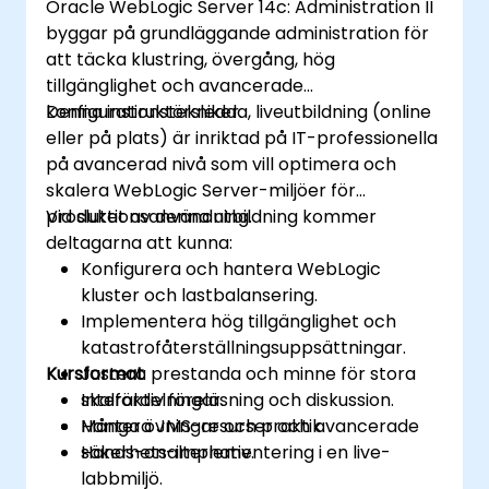
Oracle WebLogic Server 14c: Administration II
byggar på grundläggande administration för
att täcka klustring, övergång, hög
tillgänglighet och avancerade
konfigurationstekniker.
Denna instruktörsledda, liveutbildning (online
eller på plats) är inriktad på IT-professionella
på avancerad nivå som vill optimera och
skalera WebLogic Server-miljöer för
produktionsanvändning.
Vid slutet av denna utbildning kommer
deltagarna att kunna:
Konfigurera och hantera WebLogic
kluster och lastbalansering.
Implementera hög tillgänglighet och
katastrofåterställningsuppsättningar.
Kursformat
Justera prestanda och minne för stora
skalfördelningar.
Interaktiv föreläsning och diskussion.
Hantera JMS-resurser och avancerade
Många övningar och praktik.
säkerhetsalternativ.
Hands-on-implementering i en live-
labbmiljö.