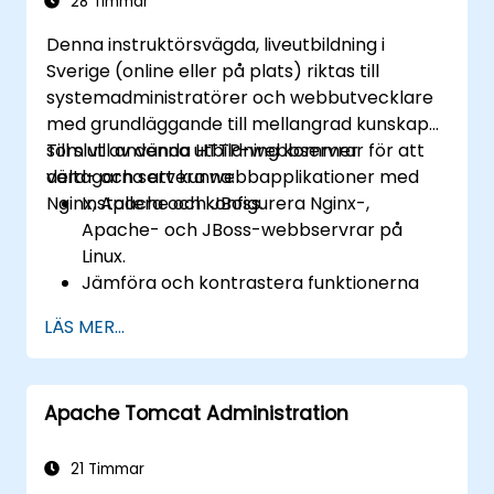
28 Timmar
Denna instruktörsvägda, liveutbildning i
Sverige (online eller på plats) riktas till
systemadministratörer och webbutvecklare
med grundläggande till mellangrad kunskap
som vill använda HTTP-webbservrar för att
Till slut av denna utbildning kommer
värd- och servera webbapplikationer med
deltagarna att kunna:
Nginx, Apache och JBoss.
Installera och konfigurera Nginx-,
Apache- och JBoss-webbservrar på
Linux.
Jämföra och kontrastera funktionerna
och prestandan hos olika webbservrar.
LÄS MER...
Använda webbservermoduler och plugins
för att utöka funktionaliteten och
säkerheten på webbservrarna.
Apache Tomcat Administration
Använda webbserververktyg och
tekniker för att övervaka och felsöka
problem med webbservrar.
21 Timmar