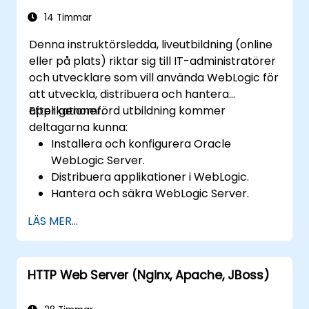
14 Timmar
Denna instruktörsledda, liveutbildning (online
eller på plats) riktar sig till IT-administratörer
och utvecklare som vill använda WebLogic för
att utveckla, distribuera och hantera
applikationer.
Efter genomförd utbildning kommer
deltagarna kunna:
Installera och konfigurera Oracle
WebLogic Server.
Distribuera applikationer i WebLogic.
Hantera och säkra WebLogic Server.
Felsöka WebLogic Server-problem.
LÄS MER...
HTTP Web Server (Nginx, Apache, JBoss)