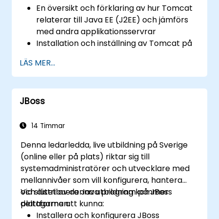
Följa webbserverns bästa praxis och
En översikt och förklaring av hur Tomcat
rekommendationer för att optimera
relaterar till Java EE (J2EE) och jämförs
prestanda och säkerhet hos
med andra applikationsservrar
webbservrarna.
Installation och inställning av Tomcat på
både Windows och UNIX-liknande miljöer
LÄS MER...
Distribuera, stödja och felsöka
applikationer på Tomcat
Navigera i Tomcats katalogstruktur
JBoss
Tomcats arkitektur och
konfigureringsfiler: server.xml,
context.xml, .properties, etc.
14 Timmar
Webbapplikationsstruktur och
Denna ledarledda, live utbildning på Sverige
konfiguration: web.xml
(online eller på plats) riktar sig till
Säkra Tomcat och applikationer som körs
systemadministratörer och utvecklare med
på det och inställning av Tomcat för SSL
mellannivåer som vill konfigurera, hantera
Justera Tomcats prestanda
och distribuera Java program på JBoss
Vid slutet av denna utbildning kommer
Upplev olika lastbalanserings- och hög-
plattformen.
deltagarna att kunna:
tillgänglighetsstrategier med Tomcat
Installera och konfigurera JBoss