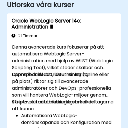
Utforska våra kurser
Oracle WebLogic Server 14c:
Administration III
21 Timmar
Denna avancerade kurs fokuserar på att
automatisera WebLogic Server-
administration med hjälp av WLST (WebLogic
Scripting Tool), vilket stöder skalbar och
upprepbar infrastrukturhantering.
Denna ledarledda, live-training (online eller
på plats) riktar sig till avancerade
administratörer och DevOps-professionella
som vill hantera WebLogic-miljöer genom
skript- och automatiseringstekniker.
Efter avslutad utbildning kommer deltagarna
att kunna:
Automatisera WebLogic-
domänskapande och konfiguration med