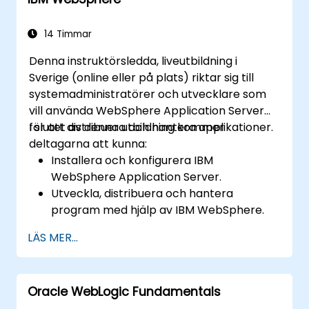
14 Timmar
Denna instruktörsledda, liveutbildning i
Sverige (online eller på plats) riktar sig till
systemadministratörer och utvecklare som
vill använda WebSphere Application Server
för att distribuera och hantera applikationer.
I slutet av denna utbildning kommer
deltagarna att kunna:
Installera och konfigurera IBM
WebSphere Application Server.
Utveckla, distribuera och hantera
program med hjälp av IBM WebSphere.
Konfigurera och hantera WAS-profiler.
LÄS MER...
Felsöka problem med WebSphere
Application Server.
Oracle WebLogic Fundamentals