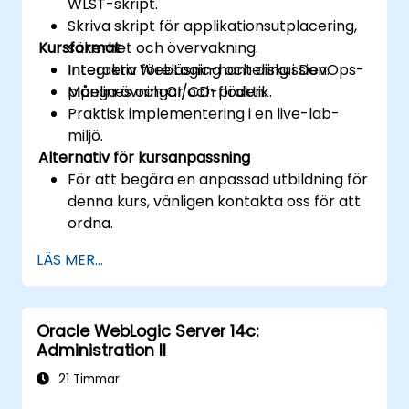
WLST-skript.
Skriva skript för applikationsutplacering,
Kursformat
säkerhet och övervakning.
Integrera WebLogic-hantering i DevOps-
Interaktiv föreläsning och diskussion.
pipelines och CI/CD-flöden.
Många övningar och praktik.
Praktisk implementering i en live-lab-
miljö.
Alternativ för kursanpassning
För att begära en anpassad utbildning för
denna kurs, vänligen kontakta oss för att
ordna.
LÄS MER...
Oracle WebLogic Server 14c:
Administration II
21 Timmar