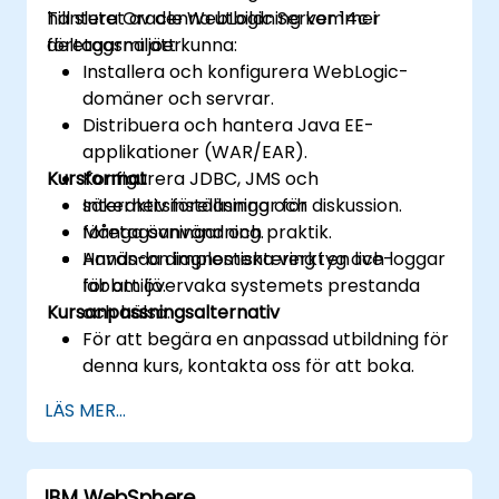
hantera Oracle WebLogic Server 14c i
Till slutet av denna utbildning kommer
företagsmiljöer.
deltagarna att kunna:
Installera och konfigurera WebLogic-
domäner och servrar.
Distribuera och hantera Java EE-
applikationer (WAR/EAR).
Kursformat
Konfigurera JDBC, JMS och
säkerhetsinställningar för
Interaktiv föreläsning och diskussion.
företagsanvändning.
Många övningar och praktik.
Använda diagnostiska verktyg och loggar
Hands-on implementering i en live-
för att övervaka systemets prestanda
labbmiljö.
Kursanpassningsalternativ
och hälsa.
För att begära en anpassad utbildning för
denna kurs, kontakta oss för att boka.
LÄS MER...
IBM WebSphere