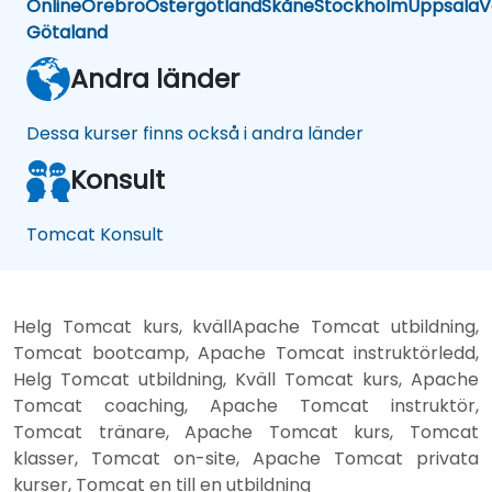
Online
Örebro
Östergötland
Skåne
Stockholm
Uppsala
V
Götaland
Andra länder
Dessa kurser finns också i andra länder
Konsult
Tomcat Konsult
Helg Tomcat kurs, kvällApache Tomcat utbildning,
Tomcat bootcamp, Apache Tomcat instruktörledd,
Helg Tomcat utbildning, Kväll Tomcat kurs, Apache
Tomcat coaching, Apache Tomcat instruktör,
Tomcat tränare, Apache Tomcat kurs, Tomcat
klasser, Tomcat on-site, Apache Tomcat privata
kurser, Tomcat en till en utbildning