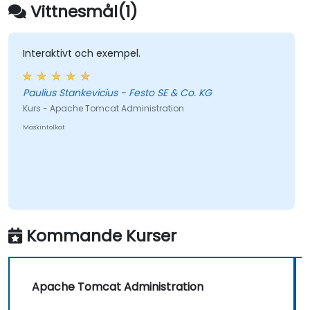
context.xml, .properties, etc.
Vittnesmål(1)
Webbapplikationsstruktur och
konfiguration: web.xml
Säkra Tomcat och applikationer som körs
Interaktivt och exempel.
på det och inställning av Tomcat för SSL
Justera Tomcats prestanda
Paulius Stankevicius - Festo SE & Co. KG
Upplev olika lastbalanserings- och hög-
Kurs - Apache Tomcat Administration
tillgänglighetsstrategier med Tomcat
Maskintolkat
Kommande Kurser
Apache Tomcat Administration