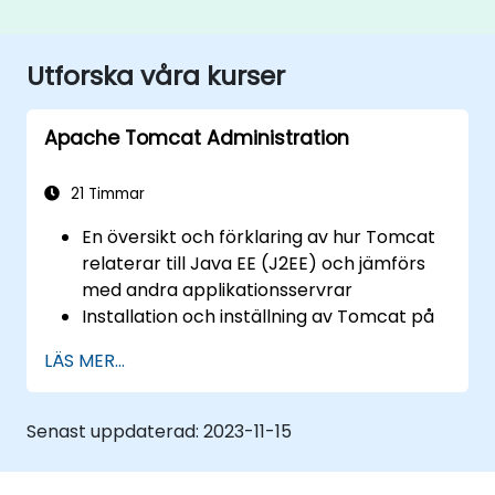
Utforska våra kurser
Apache Tomcat Administration
21 Timmar
En översikt och förklaring av hur Tomcat
relaterar till Java EE (J2EE) och jämförs
med andra applikationsservrar
Installation och inställning av Tomcat på
både Windows och UNIX-liknande miljöer
LÄS MER...
Distribuera, stödja och felsöka
applikationer på Tomcat
Navigera i Tomcats katalogstruktur
Senast uppdaterad:
2023-11-15
Tomcats arkitektur och
konfigureringsfiler: server.xml,