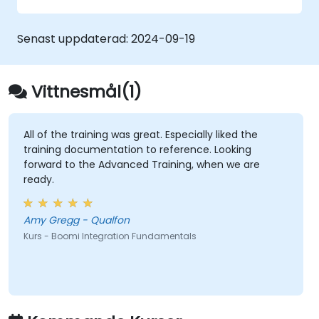
Boomi.
Använd Boomis instrumentpanel och
Senast uppdaterad:
2024-09-19
rapporteringsalternativ för att övervaka
applikationer.
Hantera konfigurationer och
Vittnesmål(1)
distributioner för Atom, Molecule och
Atom Cloud.
Aktivera webbtjänster och API-
All of the training was great. Especially liked the
training documentation to reference. Looking
integration och hantering med Boomi.
forward to the Advanced Training, when we are
ready.
Amy Gregg - Qualfon
Kurs - Boomi Integration Fundamentals