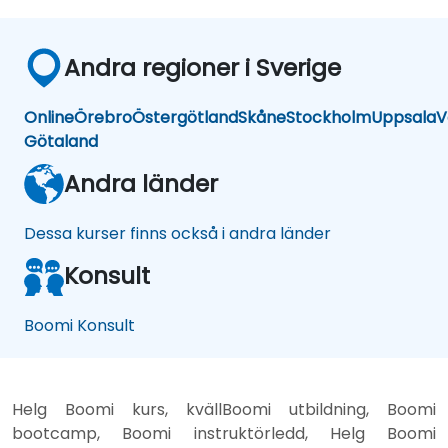
Andra regioner i Sverige
Online
Örebro
Östergötland
Skåne
Stockholm
Uppsala
V
Götaland
Andra länder
Dessa kurser finns också i andra länder
Konsult
Boomi Konsult
Helg Boomi kurs, kvällBoomi utbildning, Boomi
bootcamp, Boomi instruktörledd, Helg Boomi