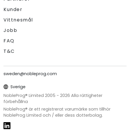
Kunder
Vittnesmål
Jobb
FAQ
T&C
sweden@nobleprog.com
Sverige
NobleProg® Limited 2005 -
2026
Alla rättigheter
förbehållna
NobleProg® är ett registrerat varumärke som tillhör
NobleProg Limited och / eller dess dotterbolag.