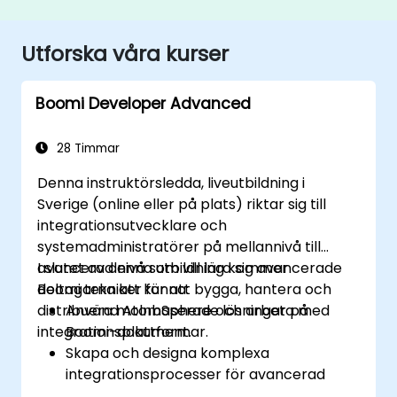
Utforska våra kurser
Boomi Developer Advanced
28 Timmar
Denna instruktörsledda, liveutbildning i
Sverige (online eller på plats) riktar sig till
integrationsutvecklare och
systemadministratörer på mellannivå till
avancerad nivå som vill lära sig avancerade
I slutet av denna utbildning kommer
Boomi tekniker för att bygga, hantera och
deltagarna att kunna:
distribuera molnbaserade lösningar på
Använd AtomSphere och arbeta med
integrationsplattformar.
Boomi-dokument.
Skapa och designa komplexa
integrationsprocesser för avancerad
logik och databehandling.