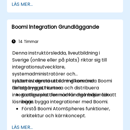
LÄS MER...
Hantera implementering,
integreringsprocesser, loggning och
rapportering.
Boomi Integration Grundläggande
Samla in och hantera fel.
Tillämpa bästa praxis och tekniker för att
integrera med Boomi.
14 Timmar
Denna instruktörsledda, liveutbildning i
Sverige (online eller på plats) riktar sig till
integrationsutvecklare,
systemadministratörer och
systemintegratörer som vill använda Boomi
I slutet av denna utbildning kommer
för att bygga, hantera och distribuera
deltagarna att kunna:
integrationsplattformar för molnbaserade
Konfigurera den nödvändiga miljön för att
lösningar.
börja bygga integrationer med Boomi.
Förstå Boomi AtomSpheres funktioner,
arkitektur och kärnkoncept.
Lär dig hur du designar, bygger och
LÄS MER...
distribuerar integrationsprocesser med