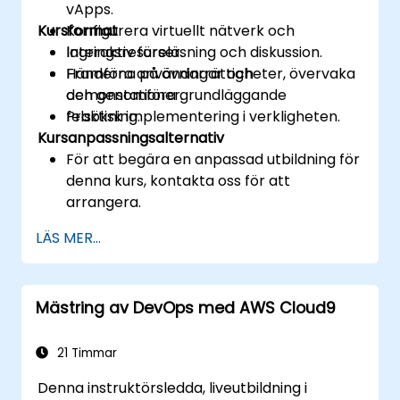
vApps.
Kursformat
Konfigurera virtuellt nätverk och
lagringsresurser.
Interaktiv föreläsning och diskussion.
Framföra användarrättigheter, övervaka
Händerna på övningar och
och genomföra grundläggande
demonstationer.
felsökning.
Praktisk implementering i verkligheten.
Kursanpassningsalternativ
För att begära en anpassad utbildning för
denna kurs, kontakta oss för att
arrangera.
LÄS MER...
Mästring av DevOps med AWS Cloud9
21 Timmar
Denna instruktörsledda, liveutbildning i