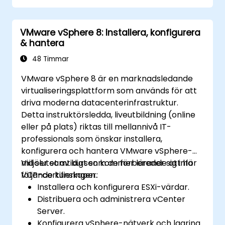
Använd datastrukturer för att stödja
branschspecifik dataanalys och
VMware vSphere 8: Installera, konfigurera
beslutsfattande.
& hantera
Håll dig uppdaterad med nya trender och
tekniker inom molndatahantering.
48 Timmar
VMware vSphere 8 är en marknadsledande
virtualiseringsplattform som används för att
driva moderna datacenterinfrastruktur.
Detta instruktörsledda, liveutbildning (online
eller på plats) riktas till mellannivå IT-
professionals som önskar installera,
konfigurera och hantera VMware vSphere-
miljöer samtidigt som de förbereder sig inför
Vid slutet av kursen kommer lärande att ha
VCP-certifieringen.
följande kunskaper:
Installera och konfigurera ESXi-värdar.
Distribuera och administrera vCenter
Server.
Konfigurera vSphere-nätverk och lagring.