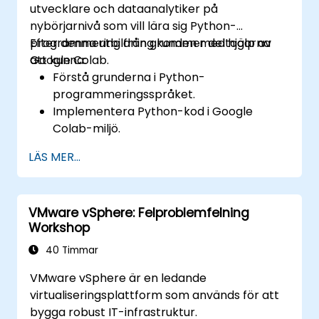
utvecklare och dataanalytiker på
nybörjarnivå som vill lära sig Python-
programmering från grunden med hjälp av
Efter denna utbildning kommer deltagarna
Google Colab.
att kunna:
Förstå grunderna i Python-
programmeringsspråket.
Implementera Python-kod i Google
Colab-miljö.
Använda styrstrukturer för att hantera
LÄS MER...
flödet i ett Python-program.
Skapa funktioner för att organisera och
återanvända kod effektivt.
VMware vSphere: Felproblemfelning
Uppleva och använda grundläggande
Workshop
bibliotek för Python-programmering.
40 Timmar
VMware vSphere är en ledande
virtualiseringsplattform som används för att
bygga robust IT-infrastruktur.