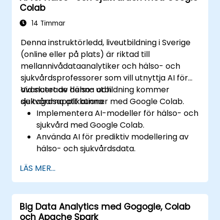
Colab
14 Timmar
Denna instruktörledd, liveutbildning i Sverige
(online eller på plats) är riktad till
mellannivådataanalytiker och hälso- och
sjukvårdsprofessorer som vill utnyttja AI för
avancerade hälso- och
Vid slutet av denna utbildning kommer
sjukvårdsapplikationer med Google Colab.
deltagarna att kunna:
Implementera AI-modeller för hälso- och
sjukvård med Google Colab.
Använda AI för prediktiv modellering av
hälso- och sjukvårdsdata.
Analysera medicinska bilder med AI-
LÄS MER...
drivna tekniker.
Utforska etiska överväganden i AI-
baserade hälso- och sjukvårdslösningar.
Big Data Analytics med Gogogle, Colab
och Apache Spark