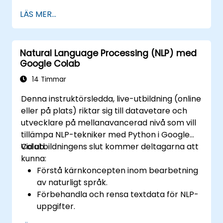
LÄS MER...
Natural Language Processing (NLP) med
Google Colab
14 Timmar
Denna instruktörsledda, live-utbildning (online
eller på plats) riktar sig till datavetare och
utvecklare på mellanavancerad nivå som vill
tillämpa NLP-tekniker med Python i Google
Colab.
Vid utbildningens slut kommer deltagarna att
kunna:
Förstå kärnkoncepten inom bearbetning
av naturligt språk.
Förbehandla och rensa textdata för NLP-
uppgifter.
Genomföra känsloanalys med hjälp av