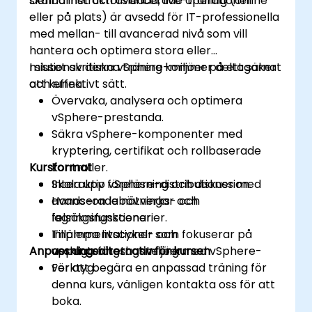
skalbarhet och avancerade operationer.
Denna instruktörsledda, live-träning (online
eller på plats) är avsedd för IT-professionella
med mellan- till avancerad nivå som vill
hantera och optimera stora eller
missionskritiska vSphere-miljöer på ett säkert
I slutet av denna träning kommer deltagarna
och effektivt sätt.
att kunna:
Övervaka, analysera och optimera
vSphere-prestanda.
Säkra vSphere-komponenter med
kryptering, certifikat och rollbaserade
Kursformat
kontroller.
Skala upp vSphere-distributioner med
Interaktiv föreläsning och diskussion.
avancerade nätverks- och
Hands-on labövningar och
lagringsfunktioner.
felsökningsscenarier.
Tillämpa livscykel- och
Implementationer som fokuserar på
Anpassningsalternativ för kursen
uppdateringshantering med vSphere-
verkliga företagsmiljöer.
verktyg.
För att begära en anpassad träning för
denna kurs, vänligen kontakta oss för att
boka.