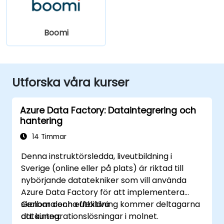
Boomi
Utforska våra kurser
Azure Data Factory: Dataintegrering och
hantering
14 Timmar
Denna instruktörsledda, liveutbildning i
Sverige (online eller på plats) är riktad till
nybörjande datatekniker som vill använda
Azure Data Factory för att implementera
skalbara och effektiva
Genom denna utbildning kommer deltagarna
dataintegrationslösningar i molnet.
att kunna: