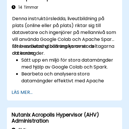
14 Timmar
Denna instruktörsledda, liveutbildning på
plats (online eller på plats) riktar sig till
datavetare och ingenjörer på mellannivå som
vill använda Google Colab och Apache Spark
för bearbetning och analys av stora
Efter avslutad utbildning kommer deltagarna
datamängder.
att kunna:
Sätt upp en miljö för stora datamängder
med hjälp av Google Colab och Spark.
Bearbeta och analysera stora
datamängder effektivt med Apache
Spark.
LÄS MER...
Visualisera stora datamängder i en
samarbetsmiljö.
Integrera Apache Spark med
Nutanix Acropolis Hypervisor (AHV)
molnbaserade verktyg.
Administration