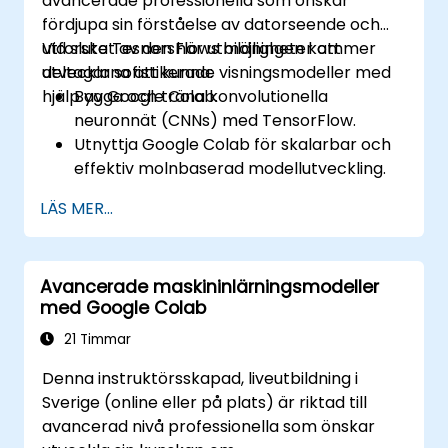
avancerade professionella som önskar
tillämpningar.
fördjupa sin förståelse av datorseende och
utforska TesnorsFlows möjligheter att
Vid slutet av den här utbildningen kommer
utveckla sofistikerade visningsmodeller med
deltagarna att kunna:
hjälp av Google Colab.
Bygga och träna konvolutionella
neuronnät (CNNs) med TensorFlow.
Utnyttja Google Colab för skalarbar och
effektiv molnbaserad modellutveckling.
Implementera
LÄS MER...
bildförbearbetningsmetoder för
datorseendeuppgifter.
Distribuera datorseendemodeller för
Avancerade maskininlärningsmodeller
praktiska tillämpningar.
med Google Colab
Använda transfer learning för att
förbättra prestandan på CNN-modeller.
21 Timmar
Visualisera och tolka resultaten av
Denna instruktörsskapad, liveutbildning i
bildklassificeringsmodeller.
Sverige (online eller på plats) är riktad till
avancerad nivå professionella som önskar