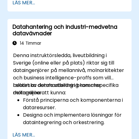
LÄS MER...
djupinlärningsmodeller.
Använda avancerade funktioner i
TensorFlow för djupinlärning.
Datahantering och industri-medvetna
datavävnader
14 Timmar
Denna instruktörsledda, liveutbildning i
Sverige (online eller på plats) riktar sig till
dataingenjörer på mellannivå, molnarkitekter
och business intelligence-proffs som vill
behärska datahantering i branschspecifika
I slutet av denna utbildning kommer
molnmiljöer.
deltagarna att kunna:
Förstå principerna och komponenterna i
dataresurser.
Designa och implementera lösningar för
dataintegrering och orkestrering.
Säkerställ datakvalitet och styrning inom
LÄS MER...
branschens molnplattformar.