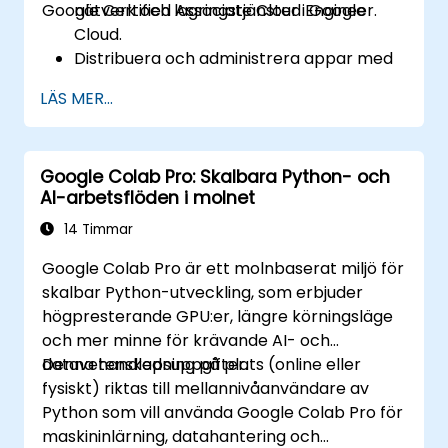
Google Certified Associate Cloud Engineer.
nätverk och lagringstjänster i Google
Cloud.
Distribuera och administrera appar med
hjälp av Compute Engine, Google
LÄS MER...
Kubernetes Engine (GKE), Cloud Run och
App Engine.
Konfigurera Identity and Access
Google Colab Pro: Skalbara Python- och
Management (IAM), säkerhetskontroller
AI-arbetsflöden i molnet
samt faktureringsbudgetar, varsel och
kostnadsoverhead.
14 Timmar
Skapa och automatisera
Google Colab Pro är ett molnbaserat miljö för
molninfrastruktur med Terraform och
skalbar Python-utveckling, som erbjuder
Cloud Build.
högpresterande GPU:er, längre körningsläge
Övervaka, felsöka och optimera Google
och mer minne för krävande AI- och
Cloud-miljöer med hjälp av Cloud
datavetenskapsuppgifter.
Denna handledning på plats (online eller
Monitoring och Cloud Logging.
fysiskt) riktas till mellannivåanvändare av
Förstå funktionerna hos Vertex AI och
Python som vill använda Google Colab Pro för
andra Google Cloud AI-tjänster för
maskininlärning, datahantering och
vanliga affärs- och