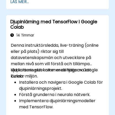
LÄS MER...
NLTK och SpaCy-biblioteken.
Arbeta med textdata i Google Colab för
skalbar och samarbetsinriktad utveckling.
Djupinlärning med TensorFlow i Google
Colab
14 Timmar
Denna instruktörsledda, live-träning (online
eller på plats) riktar sig till
datavetenskapsmän och utvecklare på
mellan nivå som vill förstå och tillämpa
djupinlärningstekniker med hjälp av Google
Vid kursens slut kommer deltagarna att
Colab-miljön.
kunna:
Installera och navigera i Google Colab för
djupinlärningsprojekt.
Förstå grunderna i neurala nätverk.
Implementera djupinlärningsmodeller
med TensorFlow.
Träna och utvärdera