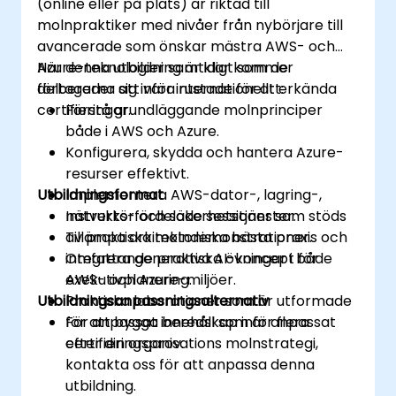
(online eller på plats) är riktad till
molnpraktiker med nivåer från nybörjare till
avancerade som önskar mästra AWS- och
Azure-teknologier samtidigt som de
När denna utbildning är klar kommer
förbereder sig inför internationellt erkända
deltagarna att vara rustade för att:
certifieringar.
Förstå grundläggande molnprinciper
både i AWS och Azure.
Konfigurera, skydda och hantera Azure-
resurser effektivt.
Utbildningsformat
Implementera AWS-dator-, lagring-,
nätverks- och säkerhetstjänster.
Instruktörfördelade sessioner som stöds
Tillämpa arkitektoniska bästa praxis och
av praktiska molndemonstrationer.
integrera generativa AI-koncept för
Omfattande praktiska övningar i både
exekutivplanering.
AWS- och Azure-miljöer.
Utbildningsanpassningsalternativ
Praktiska laborationer som är utformade
för att bygga beredskap inför flera
För anpassat innehåll som är anpassat
certifieringsprov.
efter din organisations molnstrategi,
kontakta oss för att anpassa denna
utbildning.