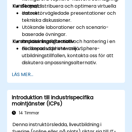
Kursformat
Skapa, distribuera och optimera virtuella
datorer.
Instruktörvägledade presentationer och
tekniska diskussioner.
Utökande laborationer och scenario-
baserade övningar.
Kursanpassningsalternativ
Praktisk konfiguration och hantering i en
dedikerad vSphere-miljö.
För anpassade VMware vSphere-
utbildningstillfallen, kontakta oss för att
diskutera anpassningsalternativ.
LÄS MER...
Introduktion till industrispecifika
molntjänster (ICPs)
14 Timmar
Denna instruktörsledda, liveutbildning i
Sverige (online eller på plats) riktar sig till IT-