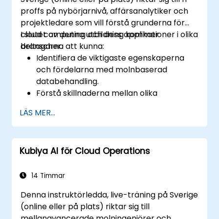
proffs på nybörjarnivå, affärsanalytiker och
projektledare som vill förstå grunderna för
cloud computing och dess applikationer i olika
I slutet av denna utbildning kommer
branscher.
deltagarna att kunna:
Identifiera de viktigaste egenskaperna
och fördelarna med molnbaserad
databehandling.
Förstå skillnaderna mellan olika
molntjänst- och distributionsmodeller.
LÄS MER...
Inse vikten av branschspecifika
molnlösningar.
Utvärdera säkerhets- och
Kubiya AI för Cloud Operations
efterlevnadsaspekterna för
molnplattformar.
Utforska nya trender och framtida
14 Timmar
riktningar inom molnteknik.
Denna instruktörledda, live-träning på Sverige
(online eller på plats) riktar sig till
mellanavancerade molningenjörer och