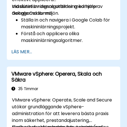
maskininlärningsalgoritmer med hjälp av
Vid slutet av denna utbildning kommer
Google Colab-miljön.
deltagarna kunna:
Ställa in och navigera i Google Colab för
maskininlärningsprojekt.
Förstå och applicera olika
maskininlärningsalgoritmer.
Använda bibliotek som Scikit-learn för att
LÄS MER...
analysera och förutse data.
Implementera övervakade och
oövervakade inlärningsmodeller.
VMware vSphere: Operera, Skala och
Optimerar och utvärderar
Säkra
maskininlärningsmodeller effektivt.
35 Timmar
VMware vSphere: Operate, Scale and Secure
utökar grundläggande vSphere-
administration för att leverera bästa praxis
inom säkerhet, prestandajustering,