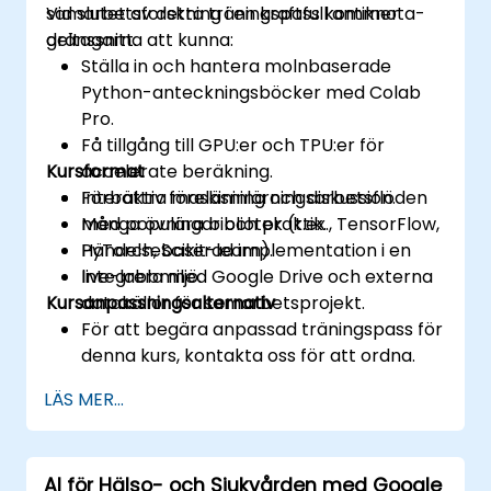
samarbetsforskning i en kraftfull antiknota-
Vid slutet av detta träningspass kommer
driftsanvändningsområden.
gränssnitt.
deltagarna att kunna:
Ställa in och hantera molnbaserade
Python-anteckningsböcker med Colab
Pro.
Få tillgång till GPU:er och TPU:er för
Kursformat
accelerate beräkning.
Förbättra maskininlärningsarbetsflöden
Interaktiv föreläsning och diskussion.
med populära bibliotek (t.ex., TensorFlow,
Många övningar och praktik.
PyTorch, Scikit-learn).
Händelsebaserad implementation i en
Integrera med Google Drive och externa
live-labbmiljö.
Kursanpassningsalternativ
datakällor för samarbetsprojekt.
För att begära anpassad träningspass för
denna kurs, kontakta oss för att ordna.
LÄS MER...
AI för Hälso- och Sjukvården med Google