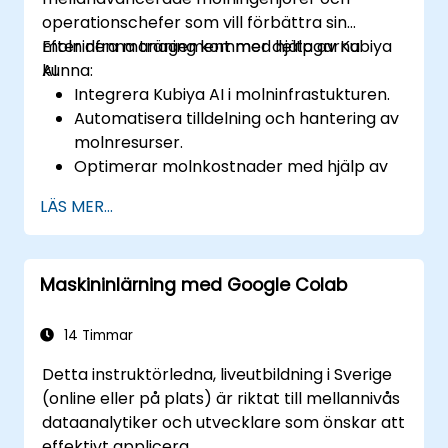
operationschefer som vill förbättra sin
molninfra management med hjälp av Kubiya
Efter denna träning kommer deltagarna
AI.
kunna:
Integrera Kubiya AI i molninfrastukturen.
Automatisera tilldelning och hantering av
molnresurser.
Optimerar molnkostnader med hjälp av
AI-styrd analys.
LÄS MER...
Förbättra molnsäkerhet med AI-styrd
övervakning.
Maskininlärning med Google Colab
14 Timmar
Detta instruktörledna, liveutbildning i Sverige
(online eller på plats) är riktat till mellannivås
dataanalytiker och utvecklare som önskar att
effektivt applicera