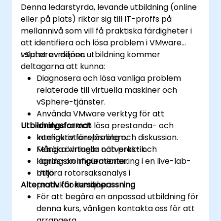
Denna ledarstyrda, levande utbildning (online
eller på plats) riktar sig till IT-proffs på
mellannivå som vill få praktiska färdigheter i
att identifiera och lösa problem i VMware
vSphere-miljöer.
I slutet av denna utbildning kommer
deltagarna att kunna:
Diagnosera och lösa vanliga problem
relaterade till virtuella maskiner och
vSphere-tjänster.
Använda VMware verktyg för att
Utbildningsformat
analysera och lösa prestanda- och
konfigurationsproblem.
Interaktiv föreläsning och diskussion.
Felsöka virtuella nätverks- och
Många övningar och praktik.
lagringskonfigurationer.
Hands-on implementering i en live-lab-
Uttöra rotorsaksanalys i
miljö.
Alternativ för kursanpassning
produktionsmiljöer.
För att begära en anpassad utbildning för
denna kurs, vänligen kontakta oss för att
arrangera.