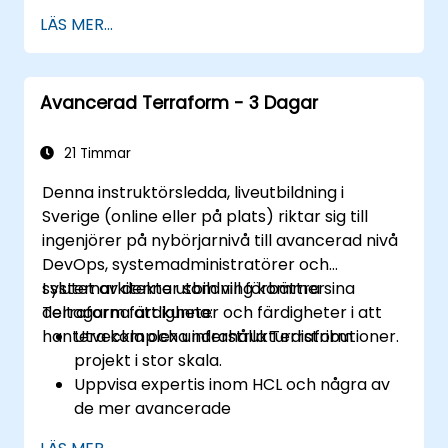
LÄS MER...
Avancerad Terraform - 3 Dagar
21 Timmar
Denna instruktörsledda, liveutbildning i
Sverige (online eller på plats) riktar sig till
ingenjörer på nybörjarnivå till avancerad nivå
DevOps, systemadministratörer och
systemarkitekter som vill förbättra sina
I slutet av denna utbildning kommer
Terraform färdigheter och färdigheter i att
deltagarna att kunna:
hantera komplexa infrastrukturdistributioner.
Utveckla och underhålla Terraform
projekt i stor skala.
Uppvisa expertis inom HCL och några av
de mer avancerade
uttrycksspråksförmågorna och