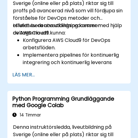
Sverige (online eller på plats) riktar sig till
proffs på avancerad nivå som vill fördjupa sin
förståelse för DevOps metoder och
effektivisera utvecklingsprocesser med hjälp
I slutet av denna utbildning kommer
av AWS Cloud9.
deltagarna att kunna:
Konfigurera AWS Cloud9 för DevOps
arbetsflöden.
Implementera pipelines för kontinuerlig
integrering och kontinuerlig leverans
(CI/CD).
LÄS MER...
Automatisera test-, övervaknings- och
distributionsprocesser med hjälp av AWS
Cloud9.
Python Programming Grundläggande
Integrera AWS-tjänster som Lambda, EC2
med Google Colab
och S3 i DevOps arbetsflöden.
Använd källkontrollsystem som GitHub
14 Timmar
eller GitLab inom AWS Cloud9.
Denna instruktörsledda, liveutbildning på
Sverige (online eller på plats) riktar sig till