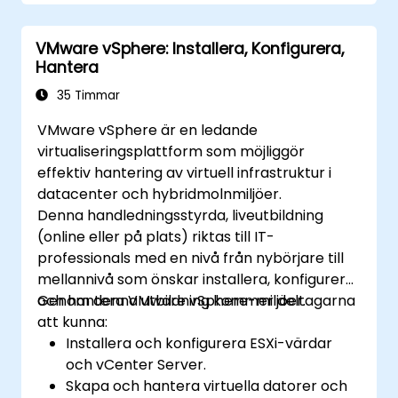
Anpassa diagram för bättre presentation
och klarhet.
VMware vSphere: Installera, Konfigurera,
Tolka och presentera data effektivt med
Hantera
hjälp av visuella verktyg.
35 Timmar
VMware vSphere är en ledande
virtualiseringsplattform som möjliggör
effektiv hantering av virtuell infrastruktur i
datacenter och hybridmolnmiljöer.
Denna handledningsstyrda, liveutbildning
(online eller på plats) riktas till IT-
professionals med en nivå från nybörjare till
mellannivå som önskar installera, konfigurera
och hantera VMware vSphere-miljöer.
Genom denna utbildning kommer deltagarna
att kunna:
Installera och konfigurera ESXi-värdar
och vCenter Server.
Skapa och hantera virtuella datorer och