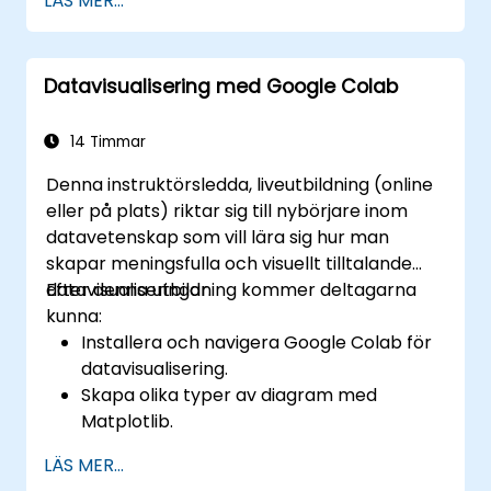
LÄS MER...
metoderna.
Använd olika automatiseringsverktyg och
processer för att hantera Terraform
Datavisualisering med Google Colab
operationer i pipelines för kontinuerlig
integration och leverans, inklusive verktyg
och processer för testning och
14 Timmar
kvalitetssäkring.
Denna instruktörsledda, liveutbildning (online
Agera som expert i alla befintliga eller
eller på plats) riktar sig till nybörjare inom
nya Terraform projekt eller moduler.
datavetenskap som vill lära sig hur man
skapar meningsfulla och visuellt tilltalande
datavisualiseringar.
Efter denna utbildning kommer deltagarna
kunna:
Installera och navigera Google Colab för
datavisualisering.
Skapa olika typer av diagram med
Matplotlib.
Använda Seaborn för avancerade
LÄS MER...
visualiseringstekniker.