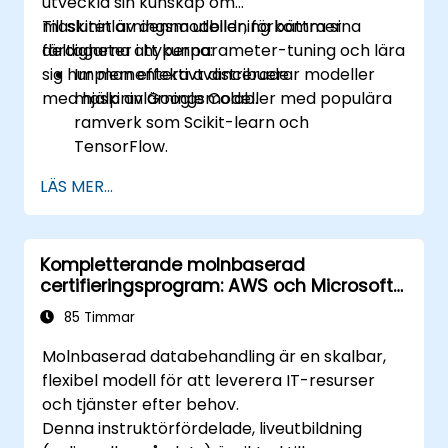
utveckla sin kunskap om
maskininlärningsmodeller, förbättra sina
Till slutet av denna utbildning kommer
färdigheter i hyperparameter-tuning och lära
deltagarna att kunna:
sig hur man effektivt distribuerar modeller
Implementera avancerade
med hjälp av Google Colab.
maskininlärningsmodeller med populära
ramverk som Scikit-learn och
TensorFlow.
Optimerar modellens prestanda genom
LÄS MER...
hyperparameter-tuning.
Distribuera maskininlärningsmodeller i
praktiska tillämpningar med hjälp av
Kompletterande molnbaserad
Google Colab.
certifieringsprogram: AWS och Microsoft
Samarbeta och hantera storskaliga
Azure
maskininlärningsprojekt i Google Colab.
85 Timmar
Molnbaserad databehandling är en skalbar,
flexibel modell för att leverera IT-resurser
och tjänster efter behov.
Denna instruktörfördelade, liveutbildning