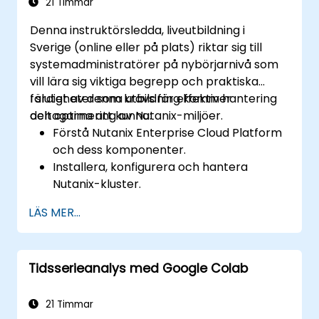
21 Timmar
Denna instruktörsledda, liveutbildning i
Sverige (online eller på plats) riktar sig till
systemadministratörer på nybörjarnivå som
vill lära sig viktiga begrepp och praktiska
färdigheter som krävs för effektiv hantering
I slutet av denna utbildning kommer
och optimering av Nutanix-miljöer.
deltagarna att kunna:
Förstå Nutanix Enterprise Cloud Platform
och dess komponenter.
Installera, konfigurera och hantera
Nutanix-kluster.
Få färdigheter i att administrera Acropolis
LÄS MER...
Hypervisor (AHV).
Utför avancerade hanteringsuppgifter
och felsökning.
Tidsserieanalys med Google Colab
Implementera metodtips för hög
tillgänglighet, haveriberedskap och
säkerhet.
21 Timmar