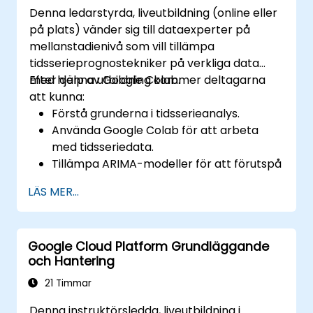
Denna ledarstyrda, liveutbildning (online eller
på plats) vänder sig till dataexperter på
mellanstadienivå som vill tillämpa
tidsserieprognostekniker på verkliga data
med hjälp av Google Colab.
Efter denna utbildning kommer deltagarna
att kunna:
Förstå grunderna i tidsserieanalys.
Använda Google Colab för att arbeta
med tidsseriedata.
Tillämpa ARIMA-modeller för att förutspå
datatrender.
LÄS MER...
Använda Facebooks Prophet-bibliotek
för flexibel prognostik.
Visualisera tidsseriedata och
Google Cloud Platform Grundläggande
prognosresultat.
och Hantering
21 Timmar
Denna instruktörsledda, liveutbildning i