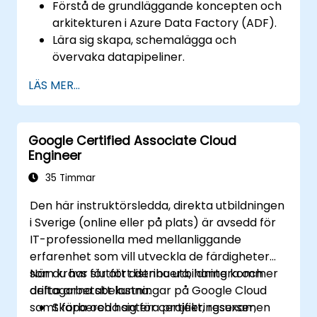
Förstå de grundläggande koncepten och
arkitekturen i Azure Data Factory (ADF).
Lära sig skapa, schemalägga och
övervaka datapipeliner.
Integrera med olika datakällor, utföra
LÄS MER...
datatransformationer och hantera
dataflöden.
Implementera bästa praxis för
Google Certified Associate Cloud
felhantering och prestandoptimering.
Engineer
Säkra och övervaka datapipeliner för
produktionsmiljöer.
35 Timmar
Den här instruktörsledda, direkta utbildningen
i Sverige (online eller på plats) är avsedd för
IT-professionella med mellanliggande
erfarenhet som vill utveckla de färdigheter
som krävs för att distribuera, hantera och
När du har slutfört denna utbildning kommer
drifta arbetsbelastningar på Google Cloud
deltagarna att kunna:
samt förbereda sig för certifieringsexamen
Skapa och hantera projekt, resurser,