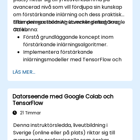
avancerad nivå som vill fördjupa sin kunskap
om förstärkande inlärning och dess praktiska
tillämpningar inom AI-utveckling med Google
Efter denna utbildning kommer deltagarna
Colab.
att kunna:
Förstå grundläggande koncept inom
förstärkande inlärningsalgoritmer.
Implementera förstärkande
inlärningsmodeller med TensorFlow och
OpenAI Gym.
LÄS MER...
Utveckla intelligenta agenter som lär sig
genom försök och fel.
Optimera agenter genom avancerade
Datorseende med Google Colab och
tekniker som Q-learning och deep Q-
TensorFlow
networks (DQNs).
Träna agenter i simuleringar med OpenAI
21 Timmar
Gym.
Denna instruktörsledda, liveutbildning i
Implementera förstärkande
Sverige (online eller på plats) riktar sig till
inlärningsmodeller för praktiska