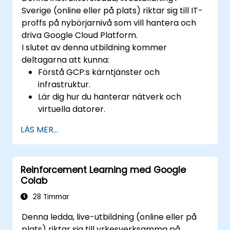
Sverige (online eller på plats) riktar sig till IT-
proffs på nybörjarnivå som vill hantera och
driva Google Cloud Platform.
I slutet av denna utbildning kommer
deltagarna att kunna:
Förstå GCP:s kärntjänster och
infrastruktur.
Lär dig hur du hanterar nätverk och
virtuella datorer.
Förstå och tillämpa allmänna metodtips
LÄS MER...
för säkerhet i GCP.
Utforska Kubernetes och
containerhantering i GCP.
Reinforcement Learning med Google
Lär dig mer om lagringsalternativ och hur
Colab
du konfigurerar dem.
Distribuera och konfigurera databaser på
28 Timmar
GCP.
Denna ledda, live-utbildning (online eller på
plats) riktar sig till yrkesverksamma på