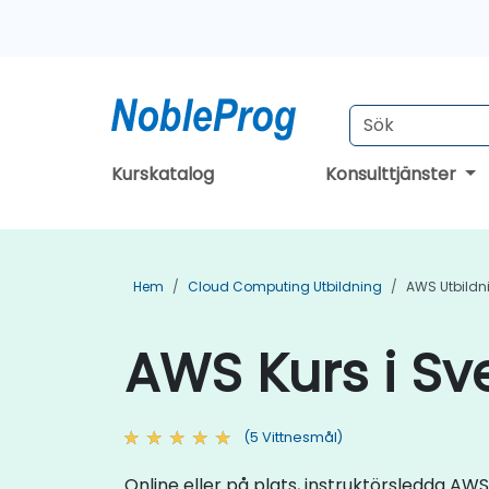
Kurskatalog
Konsulttjänster
Hem
Cloud Computing Utbildning
AWS Utbildn
AWS Kurs i Sv
(5 Vittnesmål)
Online eller på plats, instruktörsledda 