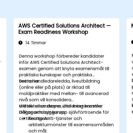
AWS Certified Solutions Architect —
Exam Readiness Workshop
14 Timmar
Denna workshop förbereder kandidater
-
inför AWS Certified Solutions Architect-
examen genom att knyta examensmål till
praktiska kunskaper och praktiska
t
scenarier.
Detta handledareledda, liveutbildning
(online eller på plats) är riktad till
moldpraktiker med mellan- till avancerad
nivå som vill konsolidera
arkitekturkunskaper, öva examensstilar
Vid slutet av denna utbildning kommer
frågor och bygga upp självförtroende för
deltagarna att kunna:
certifieringen.
Knutta AWS-tjänster och
arkitekturmönster till examensområden
och mål.