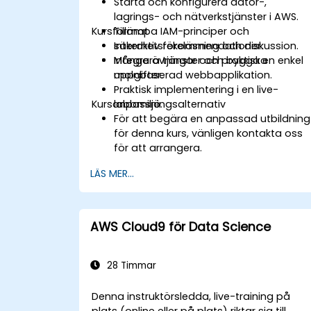
Starta och konfigurera dator-,
lagrings- och nätverkstjänster i AWS.
Kursformat
Tillämpa IAM-principer och
säkerhetsrekommendationer.
Interaktiv föreläsning och diskussion.
Integrera tjänster och bygga en enkel
Många övningar och praktiska
molnbaserad webbapplikation.
uppgifter.
Praktisk implementering i en live-
Kursanpassningsalternativ
labbmiljö.
För att begära en anpassad utbildning
för denna kurs, vänligen kontakta oss
för att arrangera.
LÄS MER...
AWS Cloud9 för Data Science
28 Timmar
Denna instruktörsledda, live-training på
plats (online eller på plats) riktar sig till