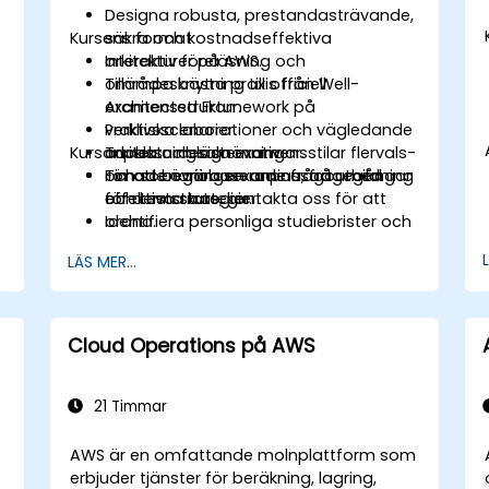
Designa robusta, prestandasträvande,
Kursens format
säkra och kostnadseffektiva
arkitekturer på AWS.
Interaktiv föreläsning och
Tillämpa bästa praxis från Well-
områdesknytning till officiell
Architected Framework på
examensstruktur.
verklivsscenarier.
Praktiska laborationer och vägledande
Kursanpassningsalternativ
Tackla och lösa examensstilar flervals-
arkitekturdesignövningar.
och scenariobaserade frågor med
Timade övningsexamina, frågegångar
För att begära en anpassad utbildning
effektiva strategier.
och teststrategier.
för denna kurs, kontakta oss för att
Identifiera personliga studiebrister och
ordna.
skapa en fokuserad förberedningsplan
LÄS MER...
för certifieringsexamen.
Cloud Operations på AWS
21 Timmar
AWS är en omfattande molnplattform som
erbjuder tjänster för beräkning, lagring,