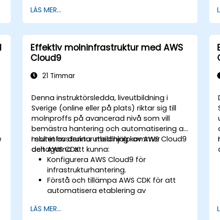
identitetskontroller och
LÄS MER...
driftboksbaserad incidenthantering.
Tillämpa kostnadshantering,
,
säkerhetskopia och
h
haveriberedskapspraktiker för
l
Effektiv molninfrastruktur med AWS
produktionsmolnmiljöer.
Cloud9
21 Timmar
Denna instruktörsledda, liveutbildning i
n
Sverige (online eller på plats) riktar sig till
molnproffs på avancerad nivå som vill
bemästra hantering och automatisering av
e
molninfrastruktur med hjälp av AWS Cloud9
I slutet av denna utbildning kommer
och AWS CDK.
deltagarna att kunna:
Konfigurera AWS Cloud9 för
infrastrukturhantering.
Förstå och tillämpa AWS CDK för att
automatisera etablering av
molnresurser.
LÄS MER...
Designa effektiva och skalbara