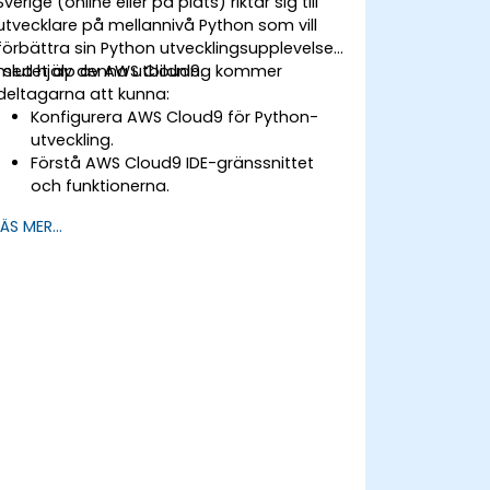
Sverige (online eller på plats) riktar sig till
utvecklare på mellannivå Python som vill
förbättra sin Python utvecklingsupplevelse
med hjälp av AWS Cloud9.
I slutet av denna utbildning kommer
deltagarna att kunna:
Konfigurera AWS Cloud9 för Python-
utveckling.
Förstå AWS Cloud9 IDE-gränssnittet
och funktionerna.
Skriv, felsök och distribuera Python
LÄS MER...
applikationer i AWS Cloud9.
Samarbeta med andra utvecklare med
hjälp av AWS Cloud9-plattformen.
Integrera AWS Cloud9 med andra
AWS-tjänster för avancerade
distributioner.