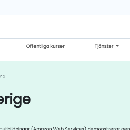
Offentliga kurser
Tjänster
ing
erige
AWS-utbildningar (Amazon Web Services) demonstrerar gen