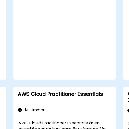
lösningar för molninfrastruktur.
Optimera molnresurser för att
förbättra prestanda och minska
kostnaderna.
Implementera avancerade säkerhets-
och efterlevnadsstrategier i AWS-
infrastrukturen.
AWS Cloud Practitioner Essentials
14 Timmar
AWS Cloud Practitioner Essentials är en
grundläggande kurs som är utformad för