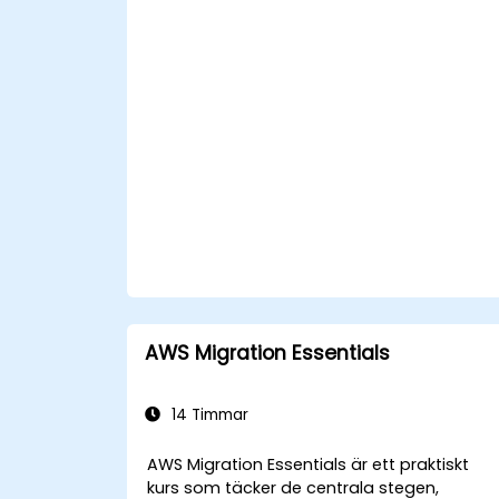
Lära sig använda olika AWS AI-tjänster
för specifika användningsområden.
AWS Migration Essentials
14 Timmar
AWS Migration Essentials är ett praktiskt
kurs som täcker de centrala stegen,