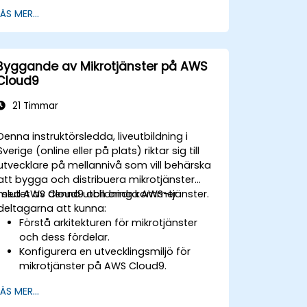
kostnader och riskbetraktelser.
LÄS MER...
Byggande av Mikrotjänster på AWS
Cloud9
21 Timmar
Denna instruktörsledda, liveutbildning i
Sverige (online eller på plats) riktar sig till
utvecklare på mellannivå som vill behärska
att bygga och distribuera mikrotjänster
med AWS Cloud9 och andra AWS-tjänster.
I slutet av denna utbildning kommer
deltagarna att kunna:
Förstå arkitekturen för mikrotjänster
och dess fördelar.
Konfigurera en utvecklingsmiljö för
mikrotjänster på AWS Cloud9.
Skapa, testa och distribuera
LÄS MER...
mikrotjänster med hjälp av Docker-