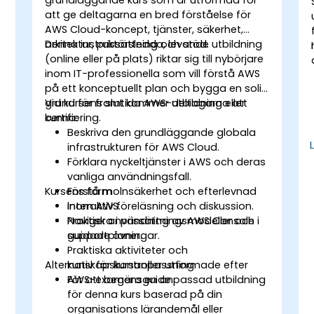
att ge deltagarna en bred förståelse för
AWS Cloud-koncept, tjänster, säkerhet,
arkitektur, prissättning och stöd.
Denna instruktörsledda, levande utbildning
(online eller på plats) riktar sig till nybörjare
inom IT-professionella som vill förstå AWS
på ett konceptuellt plan och bygga en solid
grund för framtida AWS-utbildning eller
Vid kursens slut kommer deltagarna att
certifiering.
kunna:
Beskriva den grundläggande globala
-
infrastrukturen för AWS Cloud.
Förklara nyckeltjänster i AWS och deras
vanliga användningsfall.
Kursens form
Förstå molnsäkerhet och efterlevnad
inom AWS.
Interaktiv föreläsning och diskussion.
Navigera i prissättningsmodeller och
Praktisk användning av AWS Console i
supportplaner.
guidade övningar.
Praktiska aktiviteter och
Alternativ för kursanpassning
kunskapskontroller utformade efter
AWS-examensguide.
För att begära en anpassad utbildning
för denna kurs baserad på din
organisations lärandemål eller