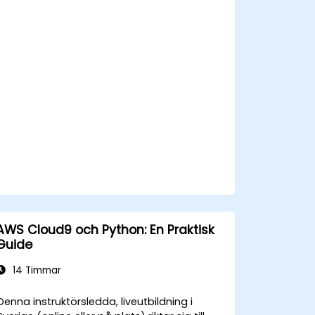
och AWS-tjänster.
Integrera AWS Lambda, ECS och API
Gateway med mikrotjänster.
Använd DevOps metoder för att
hantera distributioner av mikrotjänster.
AWS Cloud9 och Python: En Praktisk
Guide
14 Timmar
Denna instruktörsledda, liveutbildning i