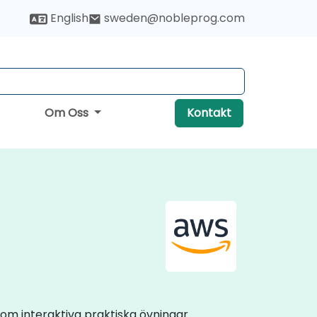
English
sweden@nobleprog.com
Om Oss
Kontakt
om interaktiva praktiska övningar