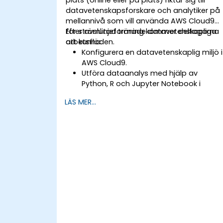
datavetenskapsforskare och analytiker på
mellannivå som vill använda AWS Cloud9
för strömlinjeformade datavetenskapliga
Efter avslutad träning kommer deltagarna
arbetsflöden.
att kunna:
Konfigurera en datavetenskaplig miljö i
AWS Cloud9.
Utföra dataanalys med hjälp av
Python, R och Jupyter Notebook i
Cloud9.
LÄS MER...
Integrera AWS Cloud9 med AWS-data
tjänster som S3, RDS och Redshift.
Använda AWS Cloud9 för utveckling
och distribution av
maskininlärningsmodeller.
Optimera molnbaserade arbetsflöden
för dataanalys och bearbetning.