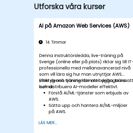
Utforska våra kurser
AI på Amazon Web Services (AWS)
14 Timmar
Denna instruktörsledda, live-träning på
Sverige (online eller på plats) riktar sig till IT
professionella med mellanavancerad nivå
som vill lära sig hur man utnyttjar AWS
verktyg och tjänster för att bygga, träna
Efter denna träning kommer deltagarna at
och distribuera AI-modeller effektivt.
kunna:
Förstå AI/ML-tjänster som erbjuds av
AWS.
Sätta upp och hantera AI/ML-miljöer
på AWS.
Få praktisk erfarenhet av att bygga,
LÄS MER...
träna och distribuera AI-modeller med
Amazon SageMaker.