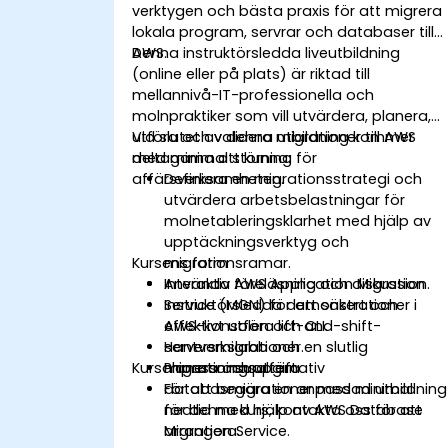
verktygen och bästa praxis för att migrera
lokala program, servrar och databaser till
AWS.
Denna instruktörsledda liveutbildning
(online eller på plats) är riktad till
mellannivå-IT-professionella och
molnpraktiker som vill utvärdera, planera,
utföra och validera migrationer till AWS
Vid slutet av denna utbildning kommer
med minimal störning för
deltagarna att kunna:
affärsverksamheten.
Definiera en migrationsstrategi och
utvärdera arbetsbelastningar för
molnetableringsklarhet med hjälp av
upptäckningsverktyg och
Kursens form
migrationsramar.
Använda AWS Application Migration
Interaktiv föreläsning och diskussion.
Service (MGN) för att säkert och
Instruktörsledda demonstrationer i
effektivt utföra lift-and-shift-
AWS-konsolen och CLI.
serversmigrationer.
Hantverkslabb och en slutlig
Kursanpassningsalternativ
Planera och utföra
migrationsuppgift.
databasmigrationer med minimal
För att begära en anpassad utbildning
nedtid med hjälp av AWS Database
för denna kurs, kontakta oss för att
Migration Service.
arrangera.