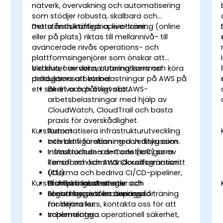
nätverk, övervakning och automatisering
som stödjer robusta, skalbara och
motståndskraftiga operationer.
Detta instruktörledna, live-träning (online
eller på plats) riktas till mellannivå- till
avancerade nivås operations- och
plattformsingenjörer som önskar att
bedriva, övervaka, automatisera och köra
Vid slutet av denna träning kommer
produktionsarbetsbelastningar på AWS på
deltagarna att kunna:
ett säkert och pålitligt sätt.
Bedriva och övervaka AWS-
arbetsbelastningar med hjälp av
CloudWatch, CloudTrail och bästa
praxis för överskådlighet.
Kursformat
Automatisera infrastrukturutveckling
och konfiguration med verktyg som
Interaktiv föreläsning och diskussion.
Infrastructure-as-Code (IaC) som
Instruktörledna demonstreringar av
Terraform och AWS CloudFormation.
konsol och kommandoradsgränssnitt
Utforma och bedriva CI/CD-pipeliner,
(CLI).
Kurstillämpningsalternativ
distributionsstrategier och
Praktiska laborationer och
utgivningsautomatisering för
scenariospecifika övningar.
För att begära en anpassad träning
molntjänster.
för denna kurs, kontakta oss för att
Implementera operationell säkerhet,
schemalägga.