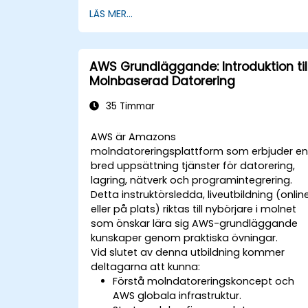
Utforma nätverks-, säkerhets- och
LÄS MER...
datatransferarkitekturer för att stödja
migrations- och cutoveraktiviteter.
Validera migrerade arbetsbelastningar
implementera återställningsplaner oc
AWS Grundläggande: Introduktion til
tillämpa post-migrationsoptimering
Molnbaserad Datorering
och kostnadskontroller.
35 Timmar
AWS är Amazons
molndatoreringsplattform som erbjuder e
bred uppsättning tjänster för datorering,
lagring, nätverk och programintegrering.
Detta instruktörsledda, liveutbildning (onlin
eller på plats) riktas till nybörjare i molnet
som önskar lära sig AWS-grundläggande
kunskaper genom praktiska övningar.
Vid slutet av denna utbildning kommer
deltagarna att kunna:
Förstå molndatoreringskoncept och
AWS globala infrastruktur.