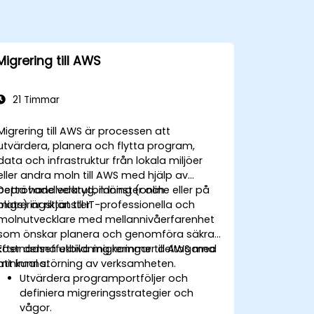
Migrering till AWS
21 Timmar
Migrering till AWS är processen att
utvärdera, planera och flytta program,
data och infrastruktur från lokala miljöer
eller andra moln till AWS med hjälp av
beprövade verktyg, mönster och
Detta handledarutbildning (online eller på
migreringstjänster.
plats) är riktat till IT-professionella och
molnutvecklare med mellannivåerfarenhet
som önskar planera och genomföra säkra,
kostnadseffektiva migreringar till AWS med
Efter denna utbildning kommer deltagarna
minimal störning av verksamheten.
att kunna:
Utvärdera programportföljer och
definiera migreringsstrategier och
vågor.