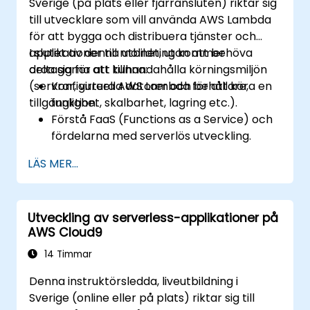
Sverige (på plats eller fjärransluten) riktar sig
till utvecklare som vill använda AWS Lambda
för att bygga och distribuera tjänster och
applikationer till molnet, utan att behöva
I slutet av denna utbildning kommer
oroa sig för att tillhandahålla körningsmiljön
deltagarna att kunna:
(servrar, virtuella datorer och behållare,
Konfigurera AWS Lambda för att köra en
tillgänglighet, skalbarhet, lagring etc.).
funktion.
Förstå FaaS (Functions as a Service) och
fördelarna med serverlös utveckling.
Bygg, ladda upp och kör AWS Lambda
LÄS MER...
funktioner.
Integrera Lambda-funktioner med olika
händelsekällor.
Utveckling av serverless-applikationer på
Paketera, distribuera, övervaka och felsök
AWS Cloud9
Lambda-baserade applikationer.
14 Timmar
Denna instruktörsledda, liveutbildning i
Sverige (online eller på plats) riktar sig till