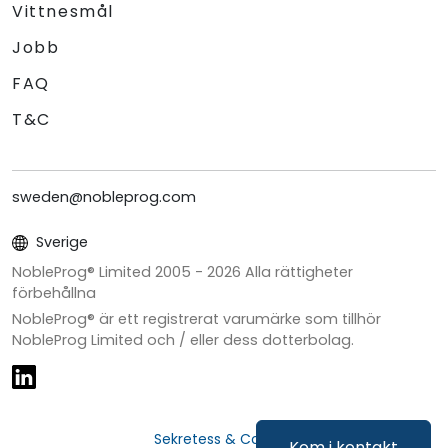
Vittnesmål
Jobb
FAQ
T&C
sweden@nobleprog.com
Sverige
NobleProg® Limited 2005 -
2026
Alla rättigheter
förbehållna
NobleProg® är ett registrerat varumärke som tillhör
NobleProg Limited och / eller dess dotterbolag.
Sekretess & Cookies
Kom i kontakt