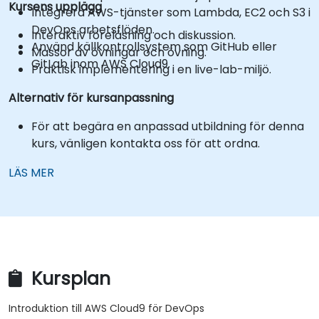
Kursens upplägg
Integrera AWS-tjänster som Lambda, EC2 och S3 i
DevOps arbetsflöden.
Interaktiv föreläsning och diskussion.
Använd källkontrollsystem som GitHub eller
Massor av övningar och övning.
GitLab inom AWS Cloud9.
Praktisk implementering i en live-lab-miljö.
Alternativ för kursanpassning
För att begära en anpassad utbildning för denna
kurs, vänligen kontakta oss för att ordna.
LÄS MER
Kursplan
Introduktion till AWS Cloud9 för DevOps