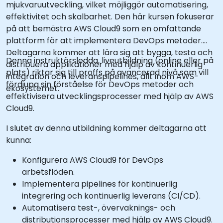
mjukvaruutveckling, vilket möjliggör automatisering,
effektivitet och skalbarhet. Den här kursen fokuserar
på att bemästra AWS Cloud9 som en omfattande
plattform för att implementera DevOps metoder.
Deltagarna kommer att lära sig att bygga, testa och
Denna instruktörsledda, liveutbildning (online eller på
distribuera applikationer med hjälp av kontinuerlig
plats) riktar sig till proffs på avancerad nivå som vill
integration och leveranspipelines, allt inom AWS-
fördjupa sin förståelse för DevOps metoder och
ekosystemet.
effektivisera utvecklingsprocesser med hjälp av AWS
Cloud9.
I slutet av denna utbildning kommer deltagarna att
kunna:
Konfigurera AWS Cloud9 för DevOps
arbetsflöden.
Implementera pipelines för kontinuerlig
integrering och kontinuerlig leverans (CI/CD).
Automatisera test-, övervaknings- och
distributionsprocesser med hjälp av AWS Cloud9.