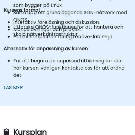
som bygger på Linux.
Kursens format
Sätta upp ett grundläggande SDN-nätverk med
ONOS.
Interaktiv föreläsning och diskussion.
Utforska ONOS-funktioner för att hantera och
Många övningar och praktik.
skala nätverksinfrastruktur.
Praktisk implementering i en live-lab miljö.
Alternativ för anpassning av kursen
För att begära en anpassad utbildning för den
här kursen, vänligen kontakta oss för att ordna
det.
LÄS MER
Kursplan