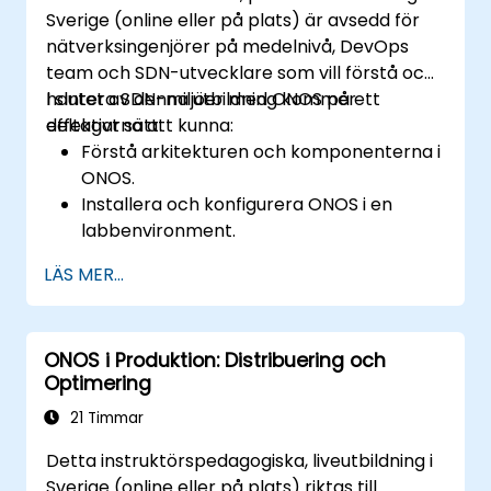
Sverige (online eller på plats) är avsedd för
nätverksingenjörer på medelnivå, DevOps
team och SDN-utvecklare som vill förstå och
hantera SDN-miljöer med ONOS på ett
I slutet av denna utbildning kommer
effektivt sätt.
deltagarna att kunna:
Förstå arkitekturen och komponenterna i
ONOS.
Installera och konfigurera ONOS i en
labbenvironment.
Utforska ONOS:s möjligheter för att
LÄS MER...
hantera SDN-miljöer.
Distribuera, hantera och felsöka SDN-
nätverk med ONOS.
ONOS i Produktion: Distribuering och
Optimering
21 Timmar
Detta instruktörspedagogiska, liveutbildning i
Sverige (online eller på plats) riktas till