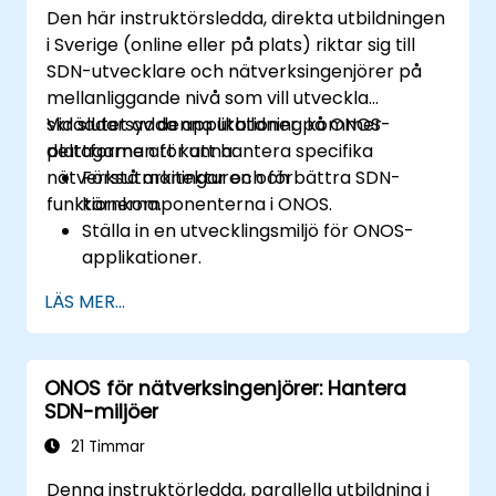
Den här instruktörsledda, direkta utbildningen
i Sverige (online eller på plats) riktar sig till
SDN-utvecklare och nätverksingenjörer på
mellanliggande nivå som vill utveckla
skräddarsydda applikationer på ONOS-
Vid slutet av denna utbildning kommer
plattformen för att hantera specifika
deltagarna att kunna:
nätverksutmaningar och förbättra SDN-
Förstå arkitekturen och
funktionerna.
kärnkomponenterna i ONOS.
Ställa in en utvecklingsmiljö för ONOS-
applikationer.
Skapa, testa och distribuera ONOS-
LÄS MER...
applikationer för att hantera SDN-
nätverk.
Integrera ONOS-applikationer med
ONOS för nätverksingenjörer: Hantera
externa system och API:er.
SDN-miljöer
Felsöka och optimera ONOS-
applikationer för prestanda och
21 Timmar
skalbarhet.
Denna instruktörledda, parallella utbildning i