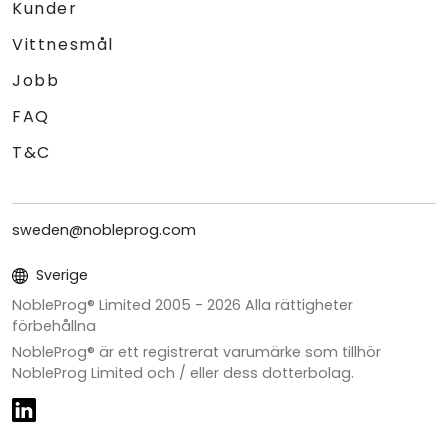
Kunder
Vittnesmål
Jobb
FAQ
T&C
sweden@nobleprog.com
Sverige
NobleProg® Limited 2005 -
2026
Alla rättigheter
förbehållna
NobleProg® är ett registrerat varumärke som tillhör
NobleProg Limited och / eller dess dotterbolag.