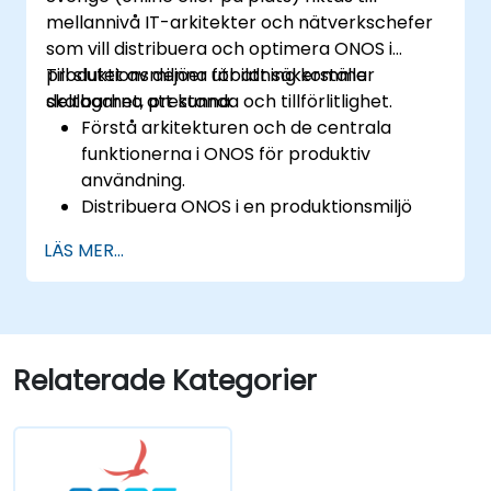
mellannivå IT-arkitekter och nätverkschefer
som vill distribuera och optimera ONOS i
produktionsmiljöer för att säkerställa
Till slutet av denna utbildning kommer
skalbarhet, prestanda och tillförlitlighet.
deltagarna att kunna:
Förstå arkitekturen och de centrala
funktionerna i ONOS för produktiv
användning.
Distribuera ONOS i en produktionsmiljö
med bästa praxis.
LÄS MER...
Konfigurera kluster, redundant operation
och felhållbarhet i ONOS.
Övervaka, felsöka och optimera ONOS-
distributioner för skalbarhet och
prestanda.
Relaterade Kategorier
Integrera ONOS med befintliga
nätverksinfrastruktur och verktyg.
Planera och genomföra en lyckad
uppgraderingsprocess för ONOS.