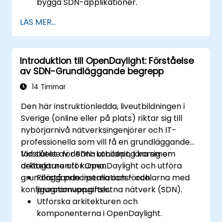
bygga SDN-applikationer.
Skapa och hantera YANG-modeller för
LÄS MER...
nätverksanpassning.
Distribuera, testa och felsöka anpassade
applikationer i en OpenDaylight miljö.
Introduktion till OpenDaylight: Förståelse
Integrera OpenDaylight med externa
av SDN-Grundläggande begrepp
system och nätverksenheter.
14 Timmar
Den här instruktionledda, liveutbildningen i
Sverige (online eller på plats) riktar sig till
nybörjarnivå nätverksingenjörer och IT-
professionella som vill få en grundläggande
förståelse för SDN-koncept, lära sig om
Vid slutet av denna utbildning kommer
arkitekturen för OpenDaylight och utföra
deltagarna att kunna:
grundläggande installations- och
Förstå principerna och fördelarna med
konfigurationuppgifter.
programvaruanslutna nätverk (SDN).
Utforska arkitekturen och
komponenterna i OpenDaylight.