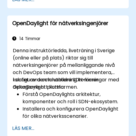
kärnfunktioner.
Skapa grundläggande automatiserade
nätverkskonfigurationer med
OpenDaylight för nätverksingenjörer
OpenDaylight.
Övervaka och hantera nätverk med hjälp
av OpenDaylight-kontrollanter.
14 Timmar
Denna instruktörledda, liveträning i Sverige
(online eller på plats) riktar sig till
nätverksingenjörer på mellanliggande nivå
och DevOps team som vill implementera,
konfigurera och hantera SDN-lösningar med
I slutet av denna utbildning kommer
OpenDaylight plattformen.
deltagarna att kunna:
Förstå OpenDaylights arkitektur,
komponenter och roll i SDN-ekosystem.
Installera och konfigurera OpenDaylight
för olika nätverksscenarier.
Utveckla och distribuera nätverksflöden
LÄS MER...
med OpenDaylight controllers.