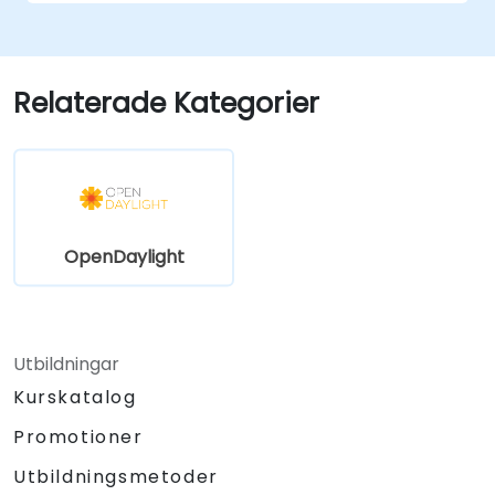
Integrera OpenDaylight med SDN-
aktiverade enheter och befintliga
nätverk.
Felsöka och optimera OpenDaylight
Relaterade Kategorier
distributioner för verkliga användningsfall.
OpenDaylight
Utbildningar
Kurskatalog
Promotioner
Utbildningsmetoder