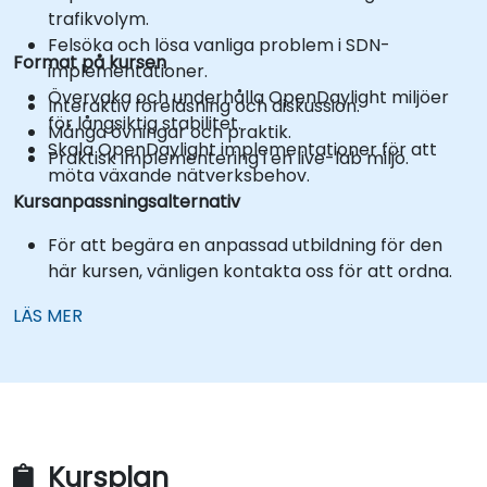
trafikvolym.
Felsöka och lösa vanliga problem i SDN-
Format på kursen
implementationer.
Övervaka och underhålla OpenDaylight miljöer
Interaktiv föreläsning och diskussion.
för långsiktig stabilitet.
Många övningar och praktik.
Skala OpenDaylight implementationer för att
Praktisk implementering i en live-lab miljö.
möta växande nätverksbehov.
Kursanpassningsalternativ
För att begära en anpassad utbildning för den
här kursen, vänligen kontakta oss för att ordna.
LÄS MER
Kursplan