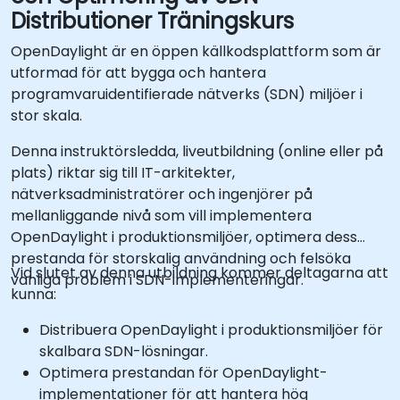
Distributioner Träningskurs
OpenDaylight är en öppen källkodsplattform som är
utformad för att bygga och hantera
programvaruidentifierade nätverks (SDN) miljöer i
stor skala.
Denna instruktörsledda, liveutbildning (online eller på
plats) riktar sig till IT-arkitekter,
nätverksadministratörer och ingenjörer på
mellanliggande nivå som vill implementera
OpenDaylight i produktionsmiljöer, optimera dess
prestanda för storskalig användning och felsöka
Vid slutet av denna utbildning kommer deltagarna att
vanliga problem i SDN-implementeringar.
kunna:
Distribuera OpenDaylight i produktionsmiljöer för
skalbara SDN-lösningar.
Optimera prestandan för OpenDaylight-
implementationer för att hantera hög