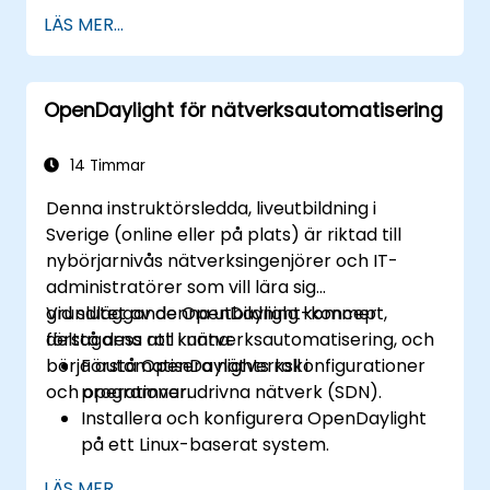
Installera och konfigurera OpenDaylight
LÄS MER...
på ett Linux system.
Integrera OpenDaylight med
nätverksenheter.
OpenDaylight för nätverksautomatisering
Utföra grundläggande OpenDaylight
operationer och kommandon.
14 Timmar
Denna instruktörsledda, liveutbildning i
Sverige (online eller på plats) är riktad till
nybörjarnivås nätverksingenjörer och IT-
administratörer som vill lära sig
grundläggande OpenDaylight-koncept,
Vid slutet av denna utbildning kommer
förstå dess roll i nätverksautomatisering, och
deltagarna att kunna:
börja automatisera nätverkskonfigurationer
Förstå OpenDaylights roll i
och operationer.
programvarudrivna nätverk (SDN).
Installera och konfigurera OpenDaylight
på ett Linux-baserat system.
Utforska OpenDaylights arkitektur och
LÄS MER...