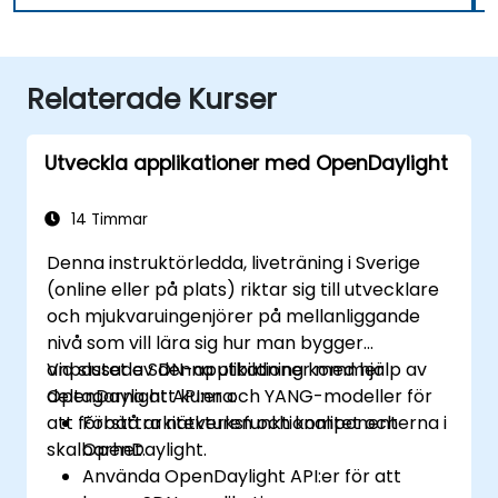
Relaterade Kurser
Utveckla applikationer med OpenDaylight
14 Timmar
Denna instruktörledda, liveträning i Sverige
(online eller på plats) riktar sig till utvecklare
och mjukvaruingenjörer på mellanliggande
nivå som vill lära sig hur man bygger
anpassade SDN-applikationer med hjälp av
Vid slutet av denna utbildning kommer
OpenDaylight API:er och YANG-modeller för
deltagarna att kunna:
att förbättra nätverksfunktionalitet och
Förstå arkitekturen och komponenterna i
skalbarhet.
OpenDaylight.
Använda OpenDaylight API:er för att