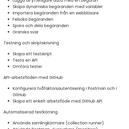
Lägga till ytterligare data med en begäran
Skapa dynamiska begäranden med variabler
Importera begäranden från en webbläsare
Felsöka begäranden
Spara och dela begäranden
Granska svar
Testning och skriptskrivning
Skapa ett testskript
Testa en API
Omföra tester
API-arbetsflöden med GitHub
Konfigurera tvåfaktorsautentisering i Postman och i
GitHub
Skapa ett enkelt arbetsflöde med GitHub API
Automatiserad testkörning
Använda samlingkörmare (collection runner)