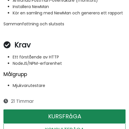
Använda Postman-övervakare (monitors)
Installera NewMan
Kör en samling med NewMan och generera ett rapport
Sammanfattning och slutsats
Krav
Ett förstående av HTTP
NodeJS/NPM-erfarenhet
Målgrupp
Mjukvarutestare
21 Timmar
KURSFRåGA