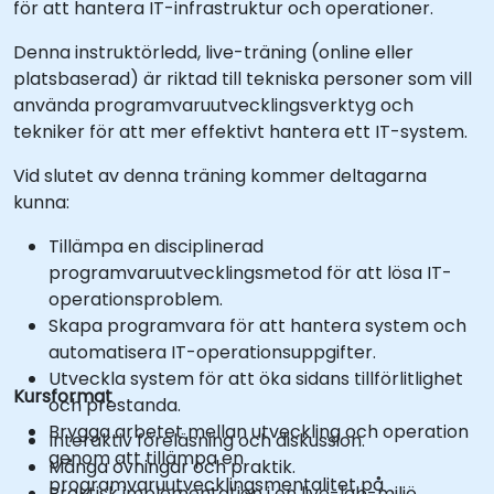
för att hantera IT-infrastruktur och operationer.
Denna instruktörledd, live-träning (online eller
platsbaserad) är riktad till tekniska personer som vill
använda programvaruutvecklingsverktyg och
tekniker för att mer effektivt hantera ett IT-system.
Vid slutet av denna träning kommer deltagarna
kunna:
Tillämpa en disciplinerad
programvaruutvecklingsmetod för att lösa IT-
operationsproblem.
Skapa programvara för att hantera system och
automatisera IT-operationsuppgifter.
Utveckla system för att öka sidans tillförlitlighet
Kursformat
och prestanda.
Brygga arbetet mellan utveckling och operation
Interaktiv föreläsning och diskussion.
genom att tillämpa en
Många övningar och praktik.
programvaruutvecklingsmentalitet på
Praktisk implementation i en live-lab-miljö.