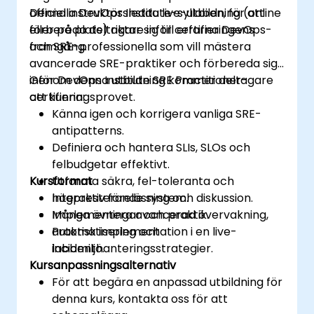
officiella DevOps Institute-syllaben, för att
Denna instruktörsledda live-utbildning (online
förbereda deltagare inför certifieringens
eller på plats) riktar sig till erfarna DevOps-
framgång.
och SRE-professionella som vill mästera
avancerade SRE-praktiker och förbereda sig
inför DevOps Institute SRE Practitioner-
Genom denna utbildning kommer deltagare
certifieringsprovet.
att kunna:
Känna igen och korrigera vanliga SRE-
antipatterns.
Definiera och hantera SLIs, SLOs och
felbudgetar effektivt.
Kursformat
Utforma säkra, fel-toleranta och
högpresterande system.
Interaktiv föreläsning och diskussion.
Implementera avancerad övervakning,
Många övningar och praktik.
automatisering och
Praktisk implementation i en live-
incidenthanteringsstrategier.
labbmiljö.
Kursanpassningsalternativ
För att begära en anpassad utbildning för
denna kurs, kontakta oss för att