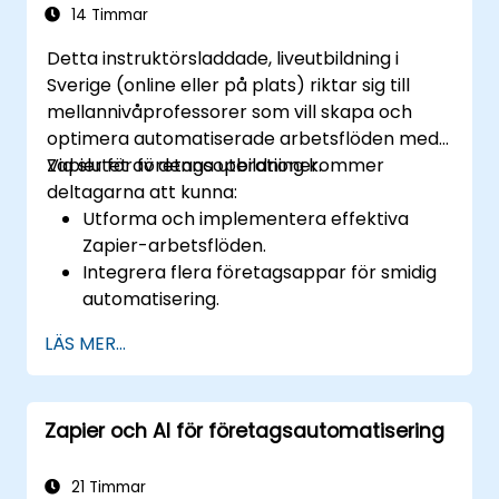
14 Timmar
Detta instruktörsladdade, liveutbildning i
Sverige (online eller på plats) riktar sig till
mellannivåprofessorer som vill skapa och
optimera automatiserade arbetsflöden med
Zapier för företagsoperationer.
Vid slutet av denna utbildning kommer
deltagarna att kunna:
Utforma och implementera effektiva
Zapier-arbetsflöden.
Integrera flera företagsappar för smidig
automatisering.
Optimera Zaps prestanda och felsöka
LÄS MER...
vanliga problem.
Skala upp arbetsflödesautomatisering för
att möta företagsbehov.
Zapier och AI för företagsautomatisering
21 Timmar