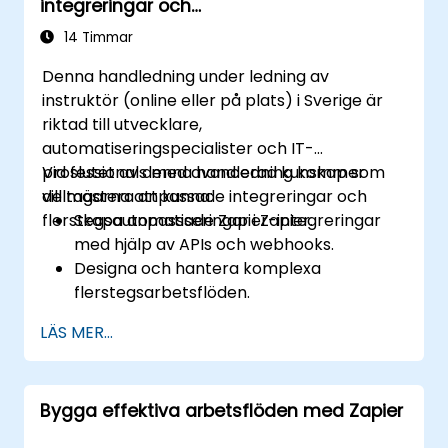
integreringar och
flerstegsautomatiseringar
14 Timmar
Denna handledning under ledning av
instruktör (online eller på plats) i Sverige är
riktad till utvecklare,
automatiseringspecialister och IT-
professionals med avancerad kunskap som
Vid slutet av denna handledning kommer
vill mästera anpassade integreringar och
deltagarna att kunna:
flerstegsautomatiseringar i Zapier.
Skapa anpassade Zapier-integreringar
med hjälp av APIs och webhooks.
Designa och hantera komplexa
flerstegsarbetsflöden.
Optimera och felsöka avancerade
LÄS MER...
automatiseringsarbetsflöden.
Integrera Zapier med egna eller mindre
vanliga applikationer.
Bygga effektiva arbetsflöden med Zapier