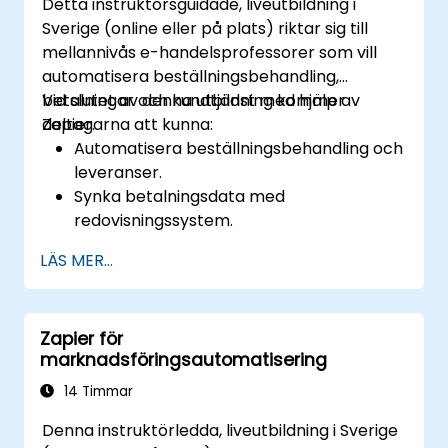
Detta instruktörsguidade, liveutbildning i
Sverige (online eller på plats) riktar sig till
mellannivås e-handelsprofessorer som vill
automatisera beställningsbehandling,
betalningar och kundtjänst med hjälp av
Vid slutet av denna utbildning kommer
Zapier.
deltagarna att kunna:
Automatisera beställningsbehandling och
leveranser.
Synka betalningsdata med
redovisningssystem.
Förbättra kundtjänst genom
LÄS MER...
automatisering.
Optimera marknadsförings- och
försäljningsarbetsflöden.
Zapier för
marknadsföringsautomatisering
14 Timmar
Denna instruktörledda, liveutbildning i Sverige