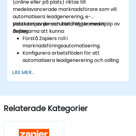
(online eller på plats) riktas till
medelavancerade marknadsförare som vill
automatisera leadgenerering, e-
postkampanjer och kundföljder med hjälp av
Vid slutet av denna utbildning kommer
Zapier.
deltagarna att kunna:
Förstå Zapiers roll i
marknadsföringsautomatisering.
Konfigurera arbetsflöden för att
automatisera leadgenerering och odling
av leads.
LÄS MER...
Integrera marknadsföringsverktyg som
CRMs, e-postplattformar och
analyseringsverktyg.
Optimera och felsöka automatiserade
arbetsflöden för maximal effektivitet.
Relaterade Kategorier