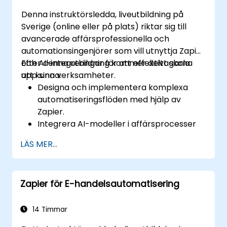
Denna instruktörsledda, liveutbildning på
Sverige (online eller på plats) riktar sig till
avancerade affärsprofessionella och
automationsingenjörer som vill utnyttja Zapier
och AI-integreringar för att effektivt skala
Efter denna utbildning kommer deltagarna
upp sina verksamheter.
att kunna:
Designa och implementera komplexa
automatiseringsflöden med hjälp av
Zapier.
Integrera AI-modeller i affärsprocesser
för prediktiva insikter.
LÄS MER...
Optimerar driften genom att
automatisera uppgifter på flera
plattformar.
Zapier för E-handelsautomatisering
Övervaka och felsöka automatiserade
flöden för kontinuerlig förbättring.
14 Timmar