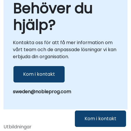
Behöver du
realtidsamarbete och lösningsoptimering
oavsett plats. För lokala samarbetsformer
hjälp?
deployar våra rådgivare direkt till dina
anläggningar i eller använder NobleProg:s
företagscenter i för att genomföra riktade
workshoppar och strategisammanträdanden.
Kontakta oss för att få mer information om
NobleProg -- Din Lokala Rådgivningspartner
vårt team och de anpassade lösningar vi kan
erbjuda din organisation.
Kom i kontakt
sweden@nobleprog.com
Kom i kontakt
Utbildningar