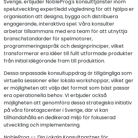
Sverige, erbjuder NobleProg:s konsulttjänster inom
spelutveckling expertledd vägledning för att hjälpa er
organisation att designa, bygga och distribuera
engagerande, interaktiva spel. Våra konsulter
arbetar tillsammans med era team för att utnyttja
branschstandarder för spelmotorer,
programmeringsspråk och designprinciper, vilket
transformerar era idéer till fullt utformade produkter
från initial idégörande fram till produktion.
Dessa anpassade konsultuppdrag är tillgängliga som
virtuella sessioner eller lokala workshoppar, vilket ger
er möjligheten att välja det format som bäst passar
era operationella behov. Vi erbjuder också
möjligheten att genomföra dessa strategiska initiativ
på våra företagscenter i Sverige, där vi kan
tillhandahålla en dedikerad miljö för fokuserad
utveckling och implementering.
NobleProg -- Din Lokala Konsultpartner för