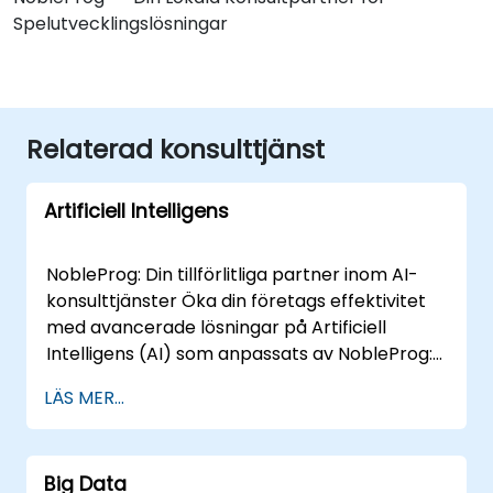
Spelutvecklingslösningar
Relaterad konsulttjänst
Artificiell Intelligens
NobleProg: Din tillförlitliga partner inom AI-
konsulttjänster Öka din företags effektivitet
med avancerade lösningar på Artificiell
Intelligens (AI) som anpassats av NobleProg:s
team av erfarna specialisterna. Våra
LÄS MER...
experter bringar en mängd kunskap och
erfarenhet inom olika AI-områden, vilket
säkerställer att din digitala transformering är
Big Data
markerad av innovation och framgång. Vår