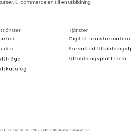
rser, E-commerce en till en utbildning
ttjänster
Tjänster
metod
Digital transformation
tudier
Förvaltad Utbildningst
Utbildningsplattform
ultfråga
ultkatalog
og® Limited 2005 -
2026
Alla rättigheter förbehållna