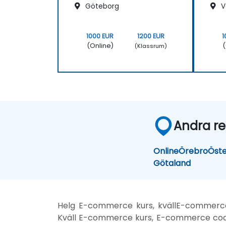
Göteborg
V
1000 EUR
1200 EUR
1
(Online)
(
(Klassrum)
Andra re
Online
Örebro
Öste
Götaland
Helg E-commerce kurs, kvällE-commerce
Kväll E-commerce kurs, E-commerce coa