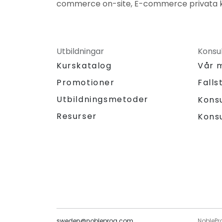
commerce on-site, E-commerce privata ku
Utbildningar
Konsul
Kurskatalog
Vår 
Promotioner
Falls
Utbildningsmetoder
Kons
Resurser
Kons
sweden@nobleprog.com
NoblePr