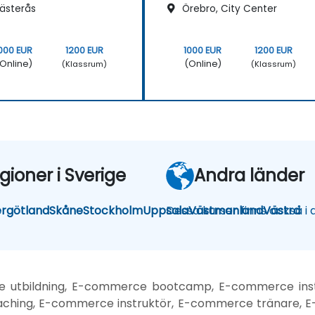
ästerås
Örebro, City Center
000 EUR
1200 EUR
1000 EUR
1200 EUR
Online)
(Online)
(Klassrum)
(Klassrum)
gioner i Sverige
Andra länder
rgötland
Skåne
Stockholm
Uppsala
Dessa kurser finns också i
Västmanland
Västra
 utbildning, E-commerce bootcamp, E-commerce instr
ching, E-commerce instruktör, E-commerce tränare, E