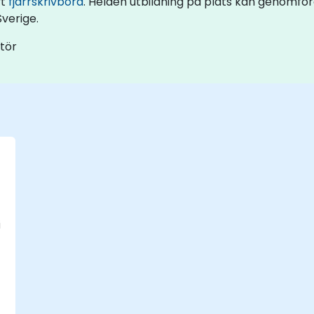
vt
fjärrskrivbord
. Helden utbildning på plats kan genomföra
verige.
ntör
i
a