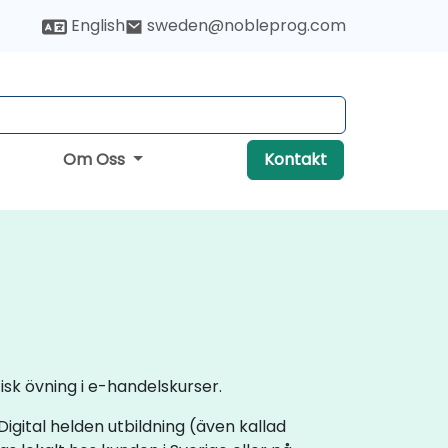
English
sweden@nobleprog.com
Om Oss
Kontakt
sk övning i e-handelskurser.
 Digital helden utbildning (även kallad