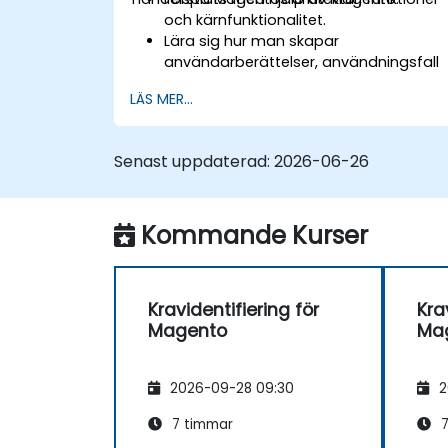
och kärnfunktionalitet.
Lära sig hur man skapar
användarberättelser, användningsfall
och arbetsflöden baserade på
LÄS MER...
verklighetsnära scenarion.
Använda de verktyg och mallar som
finns tillgängliga i Magento för att
Senast uppdaterad:
2026-06-26
samla in och definiera de
funktionskrav.
Definiera integrations- och
Kommande Kurser
infrastrukturkrav för design och
utveckling.
Kravidentifiering för
Kra
Magento
Ma
2026-09-28 09:30
2
7 timmar
7