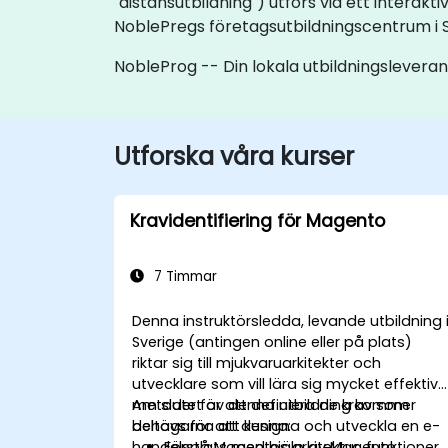
"distansutbildning") utförs via ett interakti
NoblePregs företagsutbildningscentrum i S
NobleProg -- Din lokala utbildningslevera
Utforska våra kurser
Kravidentifiering för Magento
7 Timmar
Denna instruktörsledda, levande utbildning 
Sverige (antingen online eller på plats)
riktar sig till mjukvaruarkitekter och
utvecklare som vill lära sig mycket effektiv
metoder för att definiera de krav som
Am slutet av denna utbildning kommer
behövs för att designa och utveckla en e-
deltagarna att kunna:
handelsplats med hjälp av Magento.
Förstå Magentos arkitektur, funktioner