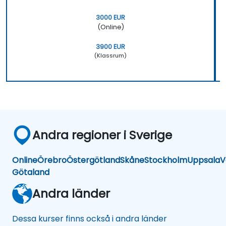
3000 EUR
(Online)
3900 EUR
(Klassrum)
Andra regioner i Sverige
Online
Örebro
Östergötland
Skåne
Stockholm
Uppsala
V
Götaland
Andra länder
Dessa kurser finns också i andra länder