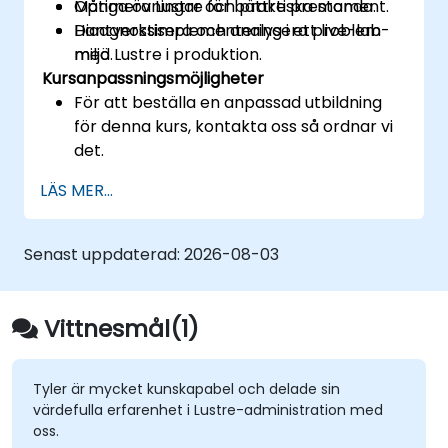
Optimera Lustre för bättre prestanda.
Många övningar och praktiska moment.
Diaagnostisera och analysera problem
Hantverksimplementering i ett live-lab-
med Lustre i produktion.
miljö.
Kursanpassningsmöjligheter
För att beställa en anpassad utbildning
för denna kurs, kontakta oss så ordnar vi
det.
LÄS MER...
Senast uppdaterad:
2026-08-03
Vittnesmål(1)
Tyler är mycket kunskapabel och delade sin
värdefulla erfarenhet i Lustre-administration med
oss.