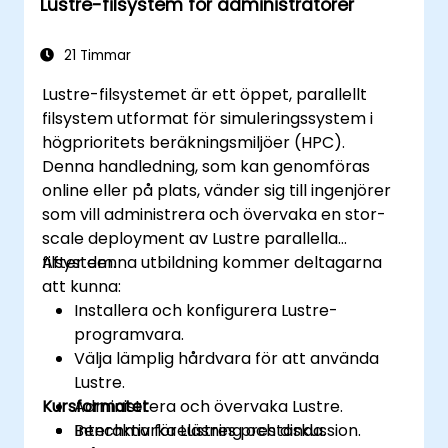
Lustre-filsystem för administratörer
21 Timmar
Lustre-filsystemet är ett öppet, parallellt
filsystem utformat för simuleringssystem i
högprioritets beräkningsmiljöer (HPC).
Denna handledning, som kan genomföras
online eller på plats, vänder sig till ingenjörer
som vill administrera och övervaka en stor-
scale deployment av Lustre parallella
filsystem.
After denna utbildning kommer deltagarna
att kunna:
Installera och konfigurera Lustre-
programvara.
Välja lämplig hårdvara för att använda
Lustre.
Kursformatet
Administrera och övervaka Lustre.
Benchmarka Lustres prestanda.
Interaktiv föreläsning och diskussion.