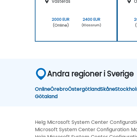
Västerås
Ö
2000 EUR
2400 EUR
2
(Online)
(
(Klassrum)
Andra regioner i Sverige
Online
Örebro
Östergötland
Skåne
Stockho
Götaland
Helg Microsoft System Center Configurat
Microsoft System Center Configuration M
Helg Microsoft System Center Configurati