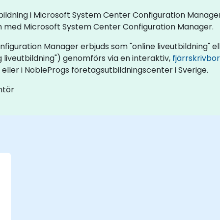
eutbildning i Microsoft System Center Configuration Manag
m med Microsoft System Center Configuration Manager.
iguration Manager erbjuds som "online liveutbildning" elle
g liveutbildning") genomförs via en interaktiv,
fjärrskrivbo
 eller i NobleProgs företagsutbildningscenter i Sverige.
ntör