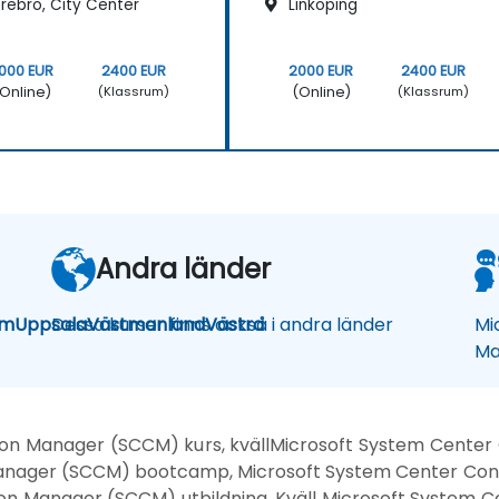
rebro, City Center
Linköping
000 EUR
2400 EUR
2000 EUR
2400 EUR
Online)
(Online)
(Klassrum)
(Klassrum)
Andra länder
lm
Uppsala
Dessa kurser finns också i andra länder
Västmanland
Västra
Mi
Ma
ion Manager (SCCM) kurs, kvällMicrosoft System Center 
anager (SCCM) bootcamp, Microsoft System Center Conf
on Manager (SCCM) utbildning, Kväll Microsoft System 