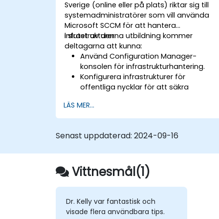
Sverige (online eller på plats) riktar sig till
systemadministratörer som vill använda
Microsoft SCCM för att hantera
infrastrukturer.
I slutet av denna utbildning kommer
deltagarna att kunna:
Använd Configuration Manager-
konsolen för infrastrukturhantering.
Konfigurera infrastrukturer för
offentliga nycklar för att säkra
Microsoft SCCM.
LÄS MER...
Utför avancerad programdistribution
och felsökning.
Senast uppdaterad:
2024-09-16
Vittnesmål(1)
Dr. Kelly var fantastisk och
visade flera användbara tips.