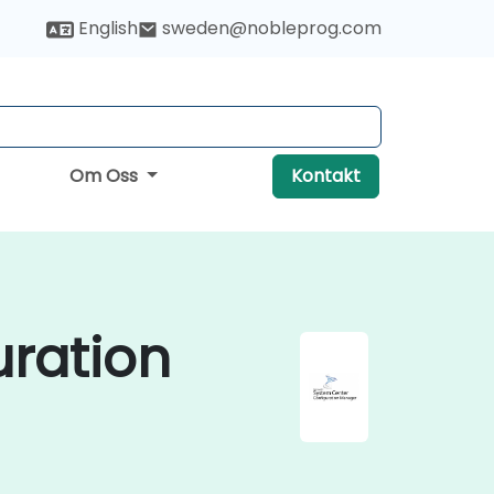
English
sweden@nobleprog.com
Om Oss
Kontakt
uration