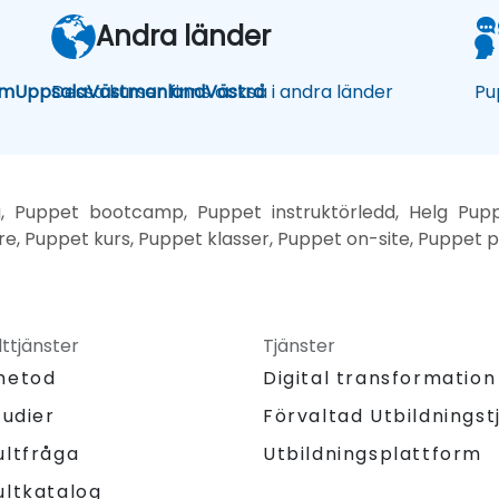
Andra länder
lm
Uppsala
Dessa kurser finns också i andra länder
Västmanland
Västra
Pu
g, Puppet bootcamp, Puppet instruktörledd, Helg Pupp
e, Puppet kurs, Puppet klasser, Puppet on-site, Puppet pri
ttjänster
Tjänster
metod
Digital transformation
tudier
Förvaltad Utbildningst
Utbildningsplattform
ultfråga
ultkatalog