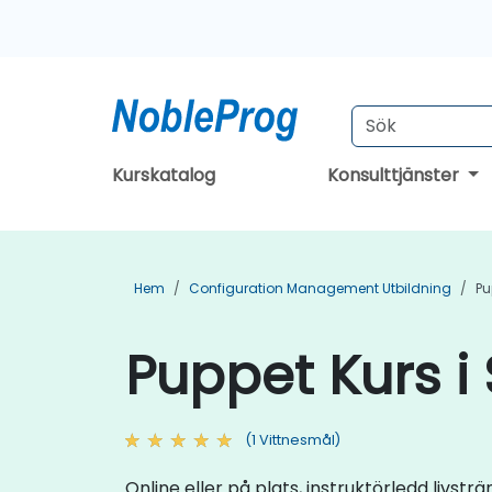
Kurskatalog
Konsulttjänster
Hem
Configuration Management Utbildning
Pu
Puppet Kurs i
(1 Vittnesmål)
Online eller på plats, instruktörledd livs