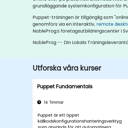
grundläggande systemkonfiguration för Pu
Puppet-träningen är tillgänglig som "online l
genomförs via en interaktiv,
remote deskt
NobleProg:s företagsutbildningscenter i Sv
NobleProg -- Din Lokala Träningsleverant
Utforska våra kurser
Puppet Fundamentals
14 Timmar
Puppet är ett öppet
källkodskonfigurationshanteringsverktyg
som används för att automatisera