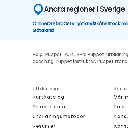
Andra regioner i Sverige
Online
Örebro
Östergötland
Skåne
Stockho
Götaland
Helg Puppet kurs, kvällPuppet utbildnin
coaching, Puppet instruktör, Puppet tränar
Utbildningar
Konsul
Kurskatalog
Vår 
Promotioner
Falls
Utbildningsmetoder
Kons
Resurser
Kons