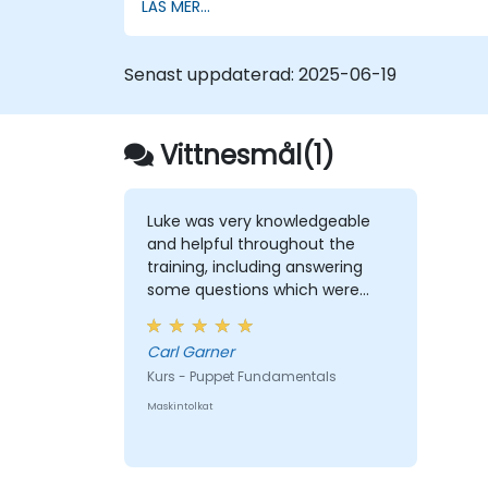
LÄS MER...
Senast uppdaterad:
2025-06-19
Vittnesmål(1)
Luke was very knowledgeable
and helpful throughout the
training, including answering
some questions which were
probably more advanced than
the course.
Carl Garner
Kurs - Puppet Fundamentals
Maskintolkat