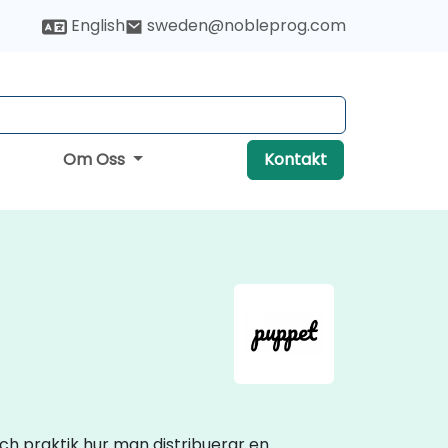
English
sweden@nobleprog.com
Om Oss
Kontakt
och praktik hur man distribuerar en