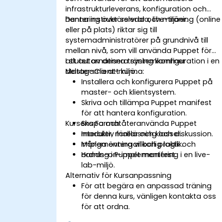
infrastrukturleverans, konfiguration och
hantering över servrar och miljöer.
Denna instruktörsledda, live-träning (online
eller på plats) riktar sig till
systemadministratörer på grundnivå till
mellan nivå, som vill använda Puppet för
att automatisera systemkonfiguration i en
I slutet av denna träning kommer
Master-Client-miljö.
deltagarna att kunna:
Installera och konfigurera Puppet på
master- och klientsystem.
Skriva och tillämpa Puppet manifest
för att hantera konfiguration.
Kursens Format
Skapa och återanvända Puppet
moduler, mallar och klasser.
Interaktiv föreläsning och diskussion.
Implementera villkorlig logik och
Många övningar och praktik.
ordning i Puppet manifest.
Hands-on-implementering i en live-
lab-miljö.
Alternativ för Kursanpassning
För att begära en anpassad träning
för denna kurs, vänligen kontakta oss
för att ordna.