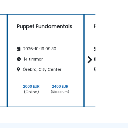
Puppet Fundamentals
Puppet Fund
2026-10-19 09:30
2026-11-02 09
14 timmar
14 timmar
Örebro, City Center
Linköping
2000 EUR
2400 EUR
2000 EUR
(Online)
(Online)
(Klassrum)