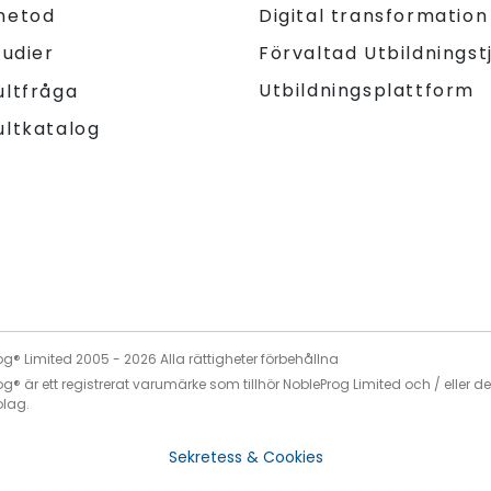
metod
Digital transformation
tudier
Förvaltad Utbildningst
Utbildningsplattform
ultfråga
ultkatalog
og® Limited 2005 -
2026
Alla rättigheter förbehållna
g® är ett registrerat varumärke som tillhör NobleProg Limited och / eller d
olag.
Sekretess & Cookies