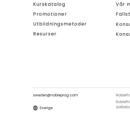
Kurskatalog
Vår 
Promotioner
Falls
Utbildningsmetoder
Kons
Resurser
Kons
sweden@nobleprog.com
NoblePr
NoblePro
dotterb
Sverige