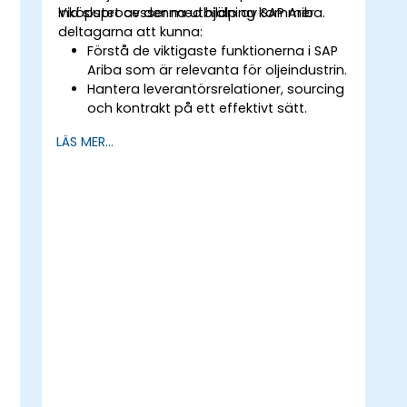
inköpsprocesser med hjälp av SAP Ariba.
Vid slutet av denna utbildning kommer
deltagarna att kunna:
Förstå de viktigaste funktionerna i SAP
Ariba som är relevanta för oljeindustrin.
Hantera leverantörsrelationer, sourcing
och kontrakt på ett effektivt sätt.
Optimera inköpsarbetsflöden och
LÄS MER...
efterlevnadsprocesser.
Integrera SAP Ariba med befintliga ERP-
system för sömlösa operationer.