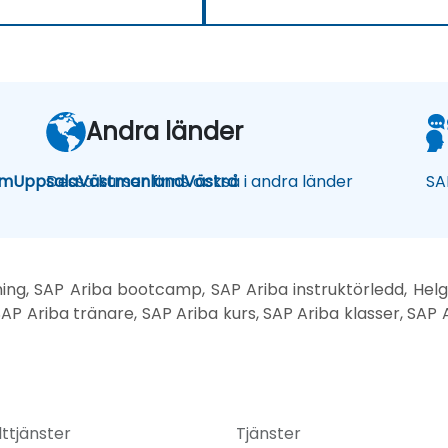
Andra länder
lm
Uppsala
Dessa kurser finns också i andra länder
Västmanland
Västra
SA
ning, SAP Ariba bootcamp, SAP Ariba instruktörledd, Helg 
AP Ariba tränare, SAP Ariba kurs, SAP Ariba klasser, SAP 
ttjänster
Tjänster