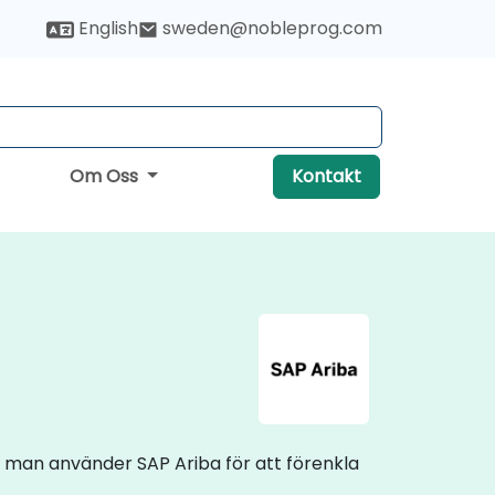
English
sweden@nobleprog.com
Om Oss
Kontakt
ur man använder SAP Ariba för att förenkla