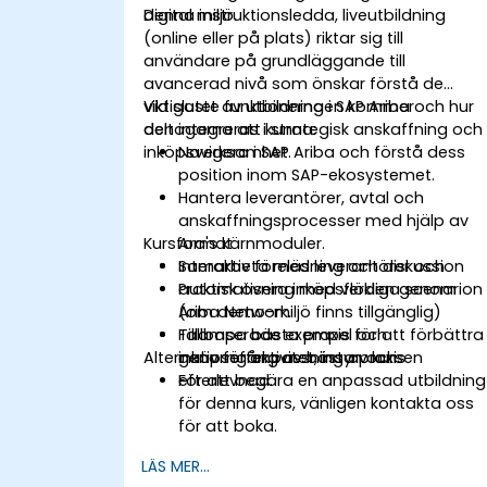
digital miljö.
Denna instruktionsledda, liveutbildning
(online eller på plats) riktar sig till
användare på grundläggande till
avancerad nivå som önskar förstå de
viktigaste funktionerna i SAP Ariba och hur
Vid slutet av utbildningen kommer
den integreras i strategisk anskaffning och
deltagarna att kunna:
inköpsverksamhet.
Navigera i SAP Ariba och förstå dess
position inom SAP-ekosystemet.
Hantera leverantörer, avtal och
anskaffningsprocesser med hjälp av
Kursformat
Ara's kärnmoduler.
Samarbeta med leverantörer och
Interaktiv föreläsning och diskussion
automatisera inköpsflöden genom
Praktisk övning med verkliga scenarion
Ariba Network.
(om demo-miljö finns tillgänglig)
Tillämpa bästa praxis för att förbättra
Fallbaserade exempel och
Alternativ för anpassning av kursen
inköpseffektivitet, insyn och
genomgång av bästa praxis
efterlevnad.
För att begära en anpassad utbildning
för denna kurs, vänligen kontakta oss
för att boka.
LÄS MER...