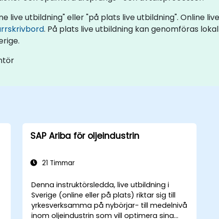
e live utbildning" eller "på plats live utbildning". Online li
ärrskrivbord
. På plats live utbildning kan genomföras lokalt
erige.
ntör
SAP Ariba för oljeindustrin
21 Timmar
Denna instruktörsledda, live utbildning i
Sverige (online eller på plats) riktar sig till
yrkesverksamma på nybörjar- till medelnivå
inom oljeindustrin som vill optimera sina