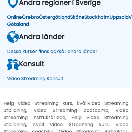
Andra regioner i Sverige
Online
Örebro
Östergötland
Skåne
Stockholm
Uppsala
V
Götaland
Andra länder
Dessa kurser finns också i andra länder
Konsult
Video Streaming Konsult
Helg Video Streaming kurs, kvällVideo Streaming
utbildning, Video Streaming bootcamp, Video
Streaming instruktörledd, Helg Video Streaming
utbildning, Kväll Video Streaming kurs, Video
Streaming coaching, Video Streaming instruktör,