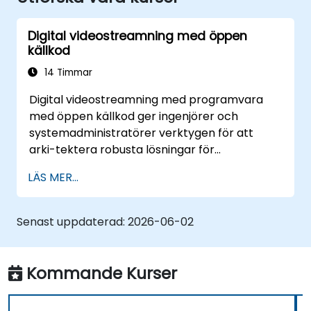
Digital videostreamning med öppen
källkod
14 Timmar
Digital videostreamning med programvara
med öppen källkod ger ingenjörer och
systemadministratörer verktygen för att
arki-tektera robusta lösningar för
direktsändning och on-demand-sändning.
LÄS MER...
Det fördjupar sig i praktiska tillvägagångssätt
för kärnleveransprotokoll inklusive RTMP, HLS
och WebRTC, tillsammans med produktion
Senast uppdaterad:
2026-06-02
med OBS Studio och skalbara serverskogar
som SRS och Janus. Det ger utvecklare
färdigheter för att implementera stream-
Kommande Kurser
pipelines med låg latens och adaptiv bitrates
leverans för moderna webbapplikationer.