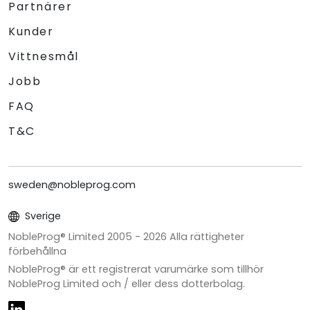
Partnärer
Kunder
Vittnesmål
Jobb
FAQ
T&C
sweden@nobleprog.com
Sverige
NobleProg® Limited 2005 -
2026
Alla rättigheter
förbehållna
NobleProg® är ett registrerat varumärke som tillhör
NobleProg Limited och / eller dess dotterbolag.