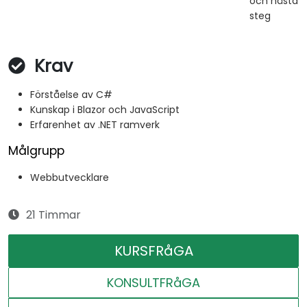
och nästa
steg
Krav
Förståelse av C#
Kunskap i Blazor och JavaScript
Erfarenhet av .NET ramverk
Målgrupp
Webbutvecklare
21 Timmar
KURSFRåGA
KONSULTFRåGA