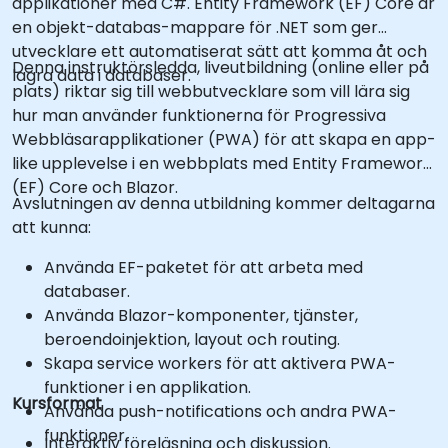
applikationer med C#. Entity Framework (EF) Core är
en objekt-databas-mappare för .NET som ger
utvecklare ett automatiserat sätt att komma åt och
Denna instruktörsledda, liveutbildning (online eller på
lagra data i databaser.
plats) riktar sig till webbutvecklare som vill lära sig
hur man använder funktionerna för Progressiva
Webbläsarapplikationer (PWA) för att skapa en app-
like upplevelse i en webbplats med Entity Framework
(EF) Core och Blazor.
Avslutningen av denna utbildning kommer deltagarna
att kunna:
Använda EF-paketet för att arbeta med
databaser.
Använda Blazor-komponenter, tjänster,
beroendoinjektion, layout och routing.
Skapa service workers för att aktivera PWA-
funktioner i en applikation.
Kursformat
Använda push-notifications och andra PWA-
funktioner.
Interaktiv föreläsning och diskussion.