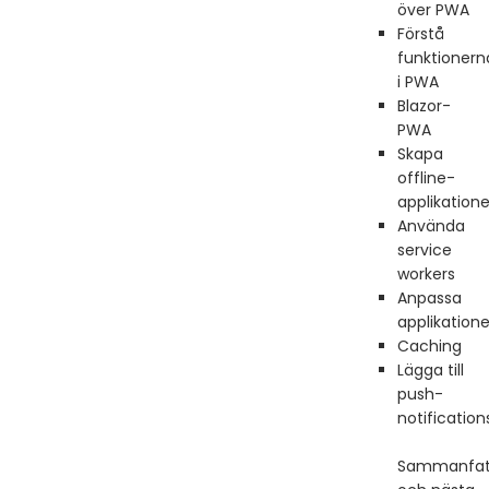
över PWA
Förstå
funktionern
i PWA
Blazor-
PWA
Skapa
offline-
applikatione
Använda
service
workers
Anpassa
applikation
Caching
Lägga till
push-
notification
Sammanfat