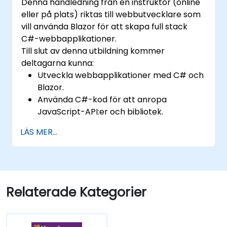
Denna handledning från en instruktör (online
eller på plats) riktas till webbutvecklare som
vill använda Blazor för att skapa full stack
C#-webbapplikationer.
Till slut av denna utbildning kommer
deltagarna kunna:
Utveckla webbapplikationer med C# och
Blazor.
Använda C#-kod för att anropa
JavaScript-API:er och bibliotek.
Köra klientkod och klientlogik direkt i en
LÄS MER...
webbläsare eller server med C#.
Distribuera Blazor-webbapplikationer
med Azure.
Relaterade Kategorier