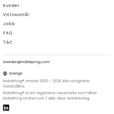
Kunder
Vittnesmål
Jobb
FAQ
T&C
sweden@nobleprog.com
Sverige
NobleProg® Limited 2005 -
2026
Alla rättigheter
förbehållna
NobleProg® är ett registrerat varumärke som tillhör
NobleProg Limited och / eller dess dotterbolag.