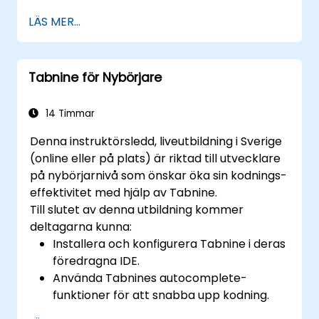
Optimera teamarbetsflöden med hjälp
LÄS MER...
av Copilots funktioner.
Hantera Copilots integration i
flerutvecklarprojekt.
Tabnine för Nybörjare
Hålla konsekvent kodkvalitet och
standarder över team.
Nyttja avancerade Copilot-funktioner för
14 Timmar
teamspecifika behov.
Denna instruktörsledd, liveutbildning i Sverige
Kombinera Copilot med andra
(online eller på plats) är riktad till utvecklare
samarbetsverktyg för effektivitet.
på nybörjarnivå som önskar öka sin kodnings-
effektivitet med hjälp av Tabnine.
Till slutet av denna utbildning kommer
deltagarna kunna:
Installera och konfigurera Tabnine i deras
föredragna IDE.
Använda Tabnines autocomplete-
funktioner för att snabba upp kodning.
Tillpassa Tabnines inställningar för