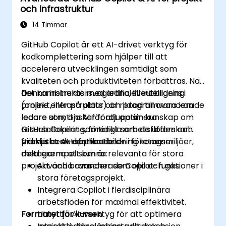
och infrastruktur
14 Timmar
GitHub Copilot är ett AI-drivet verktyg för
kodkomplettering som hjälper till att
accelerera utvecklingen samtidigt som
kvaliteten och produktiviteten förbättras. När
det kombineras med artificiell intelligens i
Denna instruktörsvägledna, liveutbildning
projekt, infrastruktur och programvara kan
(online eller på plats) är riktad till avancerade
ledare utnyttja AI för att optimera
ledare som önskar fördjupa sin kunskap om
resursallokering, förenkla arbetsflöden och
GitHub Copilot samtidigt som de utforskar
främja beslutsfattande.
praktiska AI-applikationer i företagsmiljöer,
Vid slutet av denna utbildning kommer
med exempel som är relevanta för stora
deltagarna att kunna:
projekt och branscher som olja och gas.
Använda avancerade Copilot-funktioner i
stora företagsprojekt.
Integrera Copilot i flerdisciplinära
arbetsflöden för maximal effektivitet.
Formatet för kursen
Utnyttja AI-verktyg för att optimera