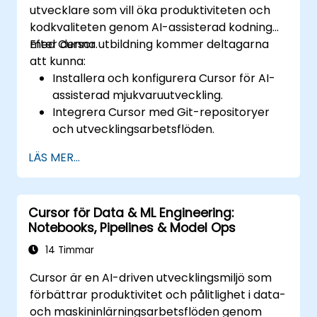
utvecklare som vill öka produktiviteten och
kodkvaliteten genom AI-assisterad kodning
med Cursor.
Efter denna utbildning kommer deltagarna
att kunna:
Installera och konfigurera Cursor för AI-
assisterad mjukvaruutveckling.
Integrera Cursor med Git-repositoryer
och utvecklingsarbetsflöden.
Använda naturligt språk för att generera,
LÄS MER...
felsöka och optimera kod.
Utnyttja AI-funktioner för omskrivning,
dokumentation och testning.
Cursor för Data & ML Engineering:
Notebooks, Pipelines & Model Ops
14 Timmar
Cursor är en AI-driven utvecklingsmiljö som
förbättrar produktivitet och pålitlighet i data-
och maskininlärningsarbetsflöden genom