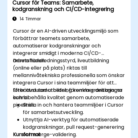
Cursor för Teams: Samarbete,
kodgranskning och CI/CD-integrering
14 Timmar
Cursor är en AI-driven utvecklingsmiljö som
förbättrar teamets samarbete,
automatiserar kodgranskningar och
integrerar smidigt i moderna CI/CD-
arbetsflöden.
Denna handledningsstyrd, liveutbildning
(online eller på plats) riktas till
mellannivåtekniska professionella som önskar
integrera Cursor i sina teammiljöer för att
förbättra samarbetet, förenkla granskningar
Efter avslutad utbildning kommer deltagarna
och bibehålla kvalitet genom automatiserade
kunna:
pipelines.
Ställa in och hantera teammiljöer i Cursor
för samarbetsutveckling.
Utnyttja AI-verktyg för automatiserade
kodgranskningar, pull request-generering
Kursformat
och merge-validering.