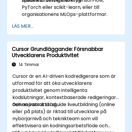
modellhanteringsverktyg.
specifika ramverk som TensorFlow,
PyTorch eller scikit-learn, eller till
organisationens MLOps-plattformar.
LÄS MER...
Cursor Grundläggande: Försnabbar
Utvecklarens Produktivitet
14 Timmar
Cursor är en AI-driven kodredigerare som är
utformad för att öka utvecklarens
produktivitet genom intelligenta
kodslutningar, kontextbaserade redigeringar
och anpassat stöd.
Denna instruktörsguide liveutbildning (online
eller på plats) är riktad till utvecklare på
nybörjarnivå och teknikteam som vill
effektivisera sin kodningsarbetsflöde och