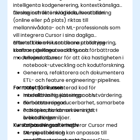
intelligenta kodgenerering, kontextkänsliga
förslag och förenklad dokumentation.
Denna instruktörsvägleda, liveutbildning
(online eller på plats) riktas till
mellannivådata- och ML-professionals som
vill integrera Cursor i sina dagliga
arbetsflöden för snabbare prototypering,
Efter att ha avslutat denna utbildning
skalbar pipelineutveckling och förbättrade
kommer deltagarna att kunna:
modelloperationer.
Använda Cursor för att öka hastigheten i
notebook-utveckling och kodutforskning.
Generera, refaktorera och dokumentera
ETL- och feature engineering-pipelines.
Formatet för kursen
Utnyttja AI-assisterad kod för
modellträning, justering och utvärdering.
Interaktiva föreläsningar och
Förbättra reproducerbarhet, samarbete
demonstreringar.
och operativ konsekvens i ML-
Praktiska, hands-on övningar i
arbetsflöden.
livekodningsmiljöer.
Kursanpassningsalternativ
Fallstudier som integrerar Cursor med
ML-pipelines och
Denna utbildning kan anpassas till