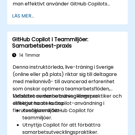
man effektivt använder GitHub Copilots
förmågor inom moderna
LÄS MER...
utvecklingsarbetsflöden.
GitHub Copilot i Teammiljöer:
Samarbetsbest-praxis
14 Timmar
Denna instruktörleda, live-träning i Sverige
(online eller på plats) riktar sig till deltagare
med mellannivå- till avancerad erfarenhet
som önskar optimera teamarbetsflöden,
förbättra samarbetsutvecklingspraktiker och
Vid slutet av denna träning kommer
effektivt hantera Copilot-användning i
deltagarna att kunna:
flerutvecklarmiljöer.
Konfigurera GitHub Copilot för
teammiljöer.
Utnyttja Copilot för att förbättra
samarbetsutvecklingspraktiker.