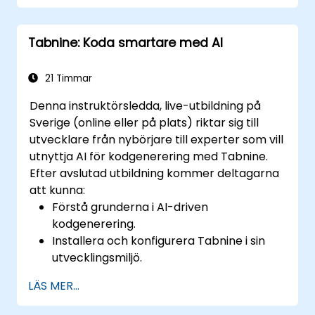
Förbättra kodenkvalitet och accelerate
utvecklingscyklar med hjälp av Tabnines
Tabnine: Koda smartare med AI
insikter.
21 Timmar
Denna instruktörsledda, live-utbildning på
Sverige (online eller på plats) riktar sig till
utvecklare från nybörjare till experter som vill
utnyttja AI för kodgenerering med Tabnine.
Efter avslutad utbildning kommer deltagarna
att kunna:
Förstå grunderna i AI-driven
kodgenerering.
Installera och konfigurera Tabnine i sin
utvecklingsmiljö.
Använda Tabnine för effektiv
LÄS MER...
kodkomplettering och felkorrigering.
Skapa och träna anpassade AI-modeller