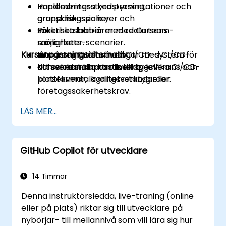
Implementera kodstyrning,
Handledningsstyra presentationer och
granskningspolicyer och
gruppdiskussioner.
säkerhetsbarriärer med Cursor:s
Praktiska labbar med reala team-
möjligheter.
samarbets-scenarier.
Kursanpassningsalternativ
Integrera Cursor med CI/CD-system för
Live-integrationsövningar med CI/CD-
att säkerställa kontinuerlig leverans och
och versionskontrollverktyg.
Kursen kan anpassas till specifika CI/CD-
konsekventa kvalitetsstandarder.
plattformar, lagringsverktyg eller
företagssäkerhetskrav.
LÄS MER...
GitHub Copilot för utvecklare
14 Timmar
Denna instruktörsledda, live-träning (online
eller på plats) riktar sig till utvecklare på
nybörjar- till mellannivå som vill lära sig hur