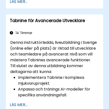
LÄS MER...
optimal hjälp.
Förstå hur Tabnines AI lär sig från deras
kod för att ge bättre förslag.
Tabnine för Avancerade Utvecklare
14 Timmar
Denna instruktörledda, liveutbildning i Sverige
(online eller på plats) är riktad till utvecklare
och teamledare på avancerat nivå som vill
mästera Tabnines avancerade funktioner.
Till slutet av denna utbildning kommer
deltagarna att kunna:
Implementera Tabnine i komplexa
mjukvaruprojekt.
Anpassa och tränings AI-modeller för
specifika användningsfall.
Integrera Tabnine i teams arbetsflöden
LÄS MER...
och utvecklingspipelines.