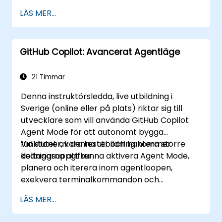
Integrera GitHub Copilot i CI/CD-pipeliner
LÄS MER...
och samarbetsmiljöer.
Optimerar teamet samarbete med AI-
drivna verktyg.
GitHub Copilot: Avancerat Agentläge
Hantera och felsöka Copilot-inställningar
och behörigheter effektivt.
21 Timmar
Denna instruktörsledda, live utbildning i
Sverige (online eller på plats) riktar sig till
utvecklare som vill använda GitHub Copilot
Agent Mode för att autonomt bygga
funktioner, köra tester och hantera större
Vid slutet av denna utbildning kommer
kodningsuppgifter.
deltagarna att kunna aktivera Agent Mode,
planera och iterera inom agentloopen,
exekvera terminalkommandon och
implementera företagsstyrning.
LÄS MER...