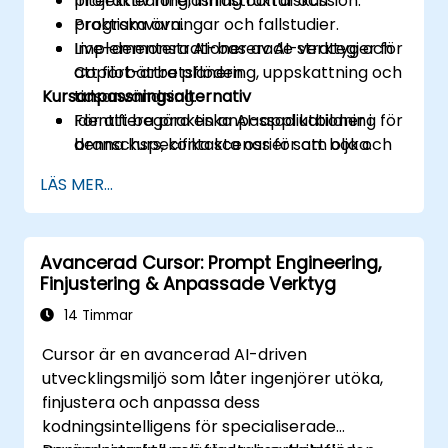
projektledning, infrastruktur och
Interaktiv föreläsning och diskussion.
programvara.
Praktiska övningar och fallstudier.
Implementera AI-baserade strategier för
Live-demonstrationer av AI-verktyg och
att förbättra planering, uppskattning och
Copilot-arbetsflöden.
Kursanpassningsalternativ
tidsanvändning.
Identifiera praktiska AI-applikationer i
För att begära en anpassad utbildning för
branschspecifika scenarier som olja och
denna kurs, kontakta oss för att boka.
gas.
LÄS MER...
Avancerad Cursor: Prompt Engineering,
Finjustering & Anpassade Verktyg
14 Timmar
Cursor är en avancerad AI-driven
utvecklingsmiljö som låter ingenjörer utöka,
finjustera och anpassa dess
kodningsintelligens för specialiserade