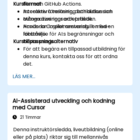
Kursformat
filer och GitHub Actions.
Accelerera testning, distribution och
Interaktiv föreläsning och diskussion.
automatiseringsarbetsflöden.
Många övningar och praktik.
Använda Copilot ansvarsfullt med en
Hands-on implementering i en live-
förståelse för AI:s begränsningar och
labbmiljö.
Kurstillpassningsalternativ
bästa praxis.
För att begära en tillpassad utbildning för
denna kurs, kontakta oss för att ordna
det.
LÄS MER...
AI-Assisterad utveckling och kodning
med Cursor
21 Timmar
Denna instruktörsledda, liveutbildning (online
eller på plats) riktar sig till mellannivås