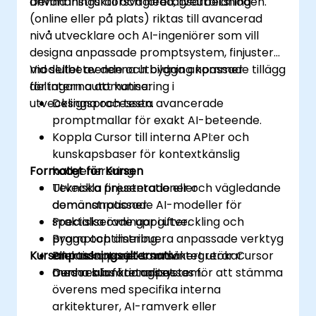
användningsfall och företagsarbetsflöden.
Denna instruktörsvägleda, liveutbildning
(online eller på plats) riktas till avancerad
nivå utvecklare och AI-ingeniörer som vill
designa anpassade promptsystem, finjustera
modellbeteende och bygga anpassade tillägg
Vid slutet av denna utbildning kommer
för intern automatisering i
deltagarna att kunna:
utvecklingsprocessen.
Designa och testa avancerade
promptmallar för exakt AI-beteende.
Koppla Cursor till interna API:er och
kunskapsbaser för kontextkänslig
Formatet för Kursen
kodgenerering.
Utveckla finjusterade eller
Tekniska presentationer och vägledande
domänanpassade AI-modeller för
demonstrationer.
specialiserade uppgifter.
Praktiska övningar i utveckling och
Bygga och distribuera anpassade verktyg
promptoptimering.
Kursanpassningsalternativ
eller adaptorer som säkert utökar
Praktiska projekt som integrerar Cursor
Cursor:s funktionalitet.
med reala företagssystem.
Denna kurs kan anpassas för att stämma
överens med specifika interna
arkitekturer, AI-ramverk eller