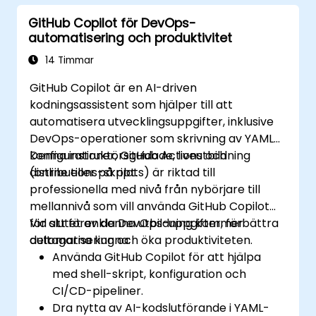
GitHub Copilot för DevOps-
automatisering och produktivitet
14 Timmar
GitHub Copilot är en AI-driven
kodningsassistent som hjälper till att
automatisera utvecklingsuppgifter, inklusive
DevOps-operationer som skrivning av YAML-
konfigurationer, GitHub Actions och
Denna instruktörsguidade, liveutbildning
distributions-skript.
(online eller på plats) är riktad till
professionella med nivå från nybörjare till
mellannivå som vill använda GitHub Copilot
för att förenkla DevOps-uppgifter, förbättra
Vid slutet av denna utbildning kommer
automatisering och öka produktiviteten.
deltagarna kunna:
Använda GitHub Copilot för att hjälpa
med shell-skript, konfiguration och
CI/CD-pipeliner.
Dra nytta av AI-kodslutförande i YAML-