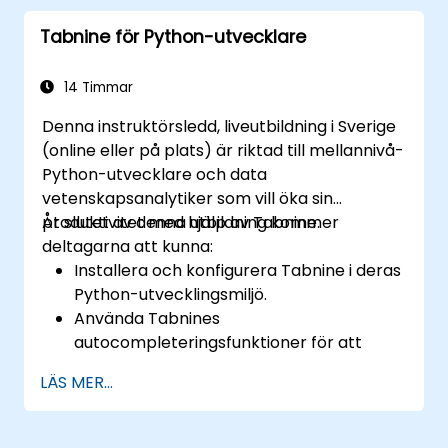
med Tabnine för specialiserade uppgifter.
Tabnine för Python-utvecklare
14 Timmar
Denna instruktörsledd, liveutbildning i Sverige
(online eller på plats) är riktad till mellannivå-
Python-utvecklare och data
vetenskapsanalytiker som vill öka sin
produktivitet med hjälp av Tabnine.
Åt slutet av denna utbildning kommer
deltagarna att kunna:
Installera och konfigurera Tabnine i deras
Python-utvecklingsmiljö.
Använda Tabnines
autocompleteringsfunktioner för att
skriva Python-kod mer effektivt.
LÄS MER...
Tillpassa Tabnines beteende efter sina
kodningsstil och projektbehov.
Förstå hur Tabnines AI-modell fungerar