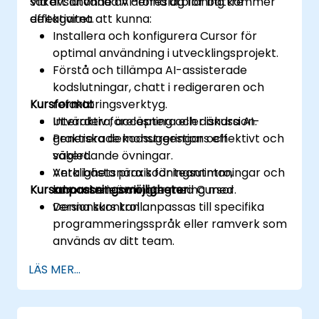
säkert använda AI-föreslag för bättre
Vid avslutande av denna utbildning kommer
effektivitet.
deltagarna att kunna:
Installera och konfigurera Cursor för
optimal användning i utvecklingsprojekt.
Förstå och tillämpa AI-assisterade
kodslutningar, chatt i redigeraren och
Kursformat
refaktoringsverktyg.
Utvärdera, acceptera eller ändra AI-
Interaktiv föreläsning och diskussion.
genererade kodsuggestions effektivt och
Praktiska demonstreringar och
säkert.
vägledande övningar.
Anta bästa praxis för teamintro,
Verklighetsnära kodningsutmaningar och
Kursanpassningsmöjligheter
samarbete och integrering med
laboratorieövningar med Cursor.
versionskontroll.
Denna kurs kan anpassas till specifika
programmeringsspråk eller ramverk som
används av ditt team.
LÄS MER...