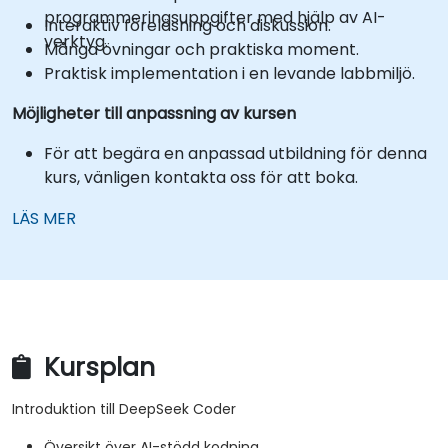
programmeringsuppgifter med hjälp av AI-
Interaktiv föreläsning och diskussion.
verktyg.
Många övningar och praktiska moment.
Praktisk implementation i en levande labbmiljö.
Möjligheter till anpassning av kursen
För att begära en anpassad utbildning för denna
kurs, vänligen kontakta oss för att boka.
LÄS MER
Kursplan
Introduktion till DeepSeek Coder
Översikt över AI-stödd kodning