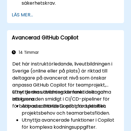
säkerhetskrav.
LÄS MER...
Avancerad GitHub Copilot
14 Timmar
Det här instruktörledande, liveutbildningen i
Sverige (online eller på plats) är riktad till
deltagare på avancerat nivå som önskar
anpassa GitHub Copilot för teamprojekt,
utnyttja dess avancerade funktioner och
Efter denna utbildning kommer deltagarna
integrera den smidigt i CI/CD-pipeliner för
att kunna:
förbättrad samarbete och produktivitet.
Anpassa GitHub Copilot för specifika
projektsbehov och teamarbetsflöden.
Utnyttja avancerade funktioner i Copilot
för komplexa kodningsuppgifter.