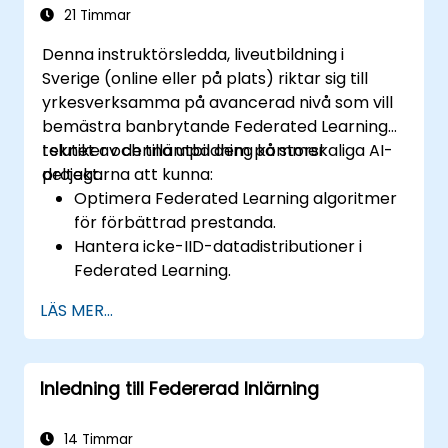
21 Timmar
Denna instruktörsledda, liveutbildning i
Sverige (online eller på plats) riktar sig till
yrkesverksamma på avancerad nivå som vill
bemästra banbrytande Federated Learning
tekniker och tillämpa dem på storskaliga AI-
I slutet av denna utbildning kommer
projekt.
deltagarna att kunna:
Optimera Federated Learning algoritmer
för förbättrad prestanda.
Hantera icke-IID-datadistributioner i
Federated Learning.
Skala Federated Learning system för
LÄS MER...
storskaliga distributioner.
Hantera sekretess, säkerhet och etiska
överväganden i avancerade Federated
Inledning till Federerad Inlärning
Learning scenarier.
14 Timmar