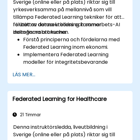
Sverige (online eller på plats) riktar sig till
yrkesverksamma på mellannivå som vill
tillämpa Federated Learning tekniker för att
förbättra datasekretess och samarbets-AI
I slutet av denna utbildning kommer
inom finansbranschen.
deltagarna att kunna:
Förstå principerna och fördelarna med
Federated Learning inom ekonomi.
Implementera Federated Learning
modeller för integritetsbevarande
finansiella applikationer.
LÄS MER...
Analysera finansiella data i samarbete
utan att kompromissa med integriteten.
Tillämpa Federated Learning på verkliga
Federated Learning for Healthcare
finansiella scenarier, till exempel
identifiering av bedrägerier och
riskhantering.
21 Timmar
Denna instruktörsledda, liveutbildning i
Sverige (online eller på plats) riktar sig till