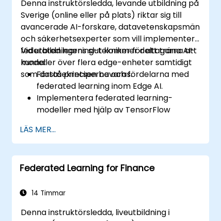
Denna instruktörsledda, levande utbildning på
Sverige (online eller på plats) riktar sig till
avancerade AI-forskare, datavetenskapsmän
och säkerhetsexperter som vill implementera
federated learning-tekniker för att träna AI-
Vid utbildningens slut kommer deltagarna att
modeller över flera edge-enheter samtidigt
kunna:
som datasekretsen bevaras.
Förstå principerna och fördelarna med
federated learning inom Edge AI.
Implementera federated learning-
modeller med hjälp av TensorFlow
Federated och PyTorch.
LÄS MER...
Optimerar AI-träning över distribuerade
edge-enheter.
Hantera utmaningar med datasekrets
Federated Learning for Finance
och säkerhet i federated learning.
Distribuera och övervaka federated
learning-system i praktiska tillämpningar.
14 Timmar
Denna instruktörsledda, liveutbildning i