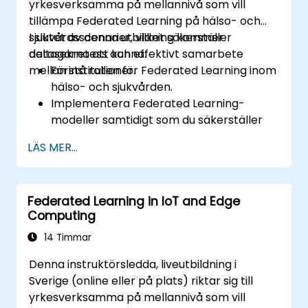
yrkesverksamma på mellannivå som vill
tillämpa Federated Learning på hälso- och
sjukvårdsscenarier, vilket säkerställer
I slutet av denna utbildning kommer
datasekretess och effektivt samarbete
deltagarna att kunna:
mellan institutioner.
Förstå rollen för Federated Learning inom
hälso- och sjukvården.
Implementera Federated Learning-
modeller samtidigt som du säkerställer
sekretessen för patientdata.
LÄS MER...
Samarbeta om träning av AI-modeller
mellan flera vårdinstitutioner.
Tillämpa Federated Learning på verkliga
Federated Learning in IoT and Edge
fallstudier inom hälso- och sjukvården.
Computing
14 Timmar
Denna instruktörsledda, liveutbildning i
Sverige (online eller på plats) riktar sig till
yrkesverksamma på mellannivå som vill