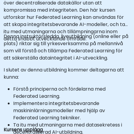
över decentraliserade datakällor utan att
kompromissa med integriteten. Den här kursen
utforskar hur Federated Learning kan användas för
att skapa integritetsbevarande AI-modeller, och ta
itu med utmaningarna och tillämpningarna inom
Denna instruktörsledda, liveutbildning (online eller på
detta snabbt utvecklande område.
plats) riktar sig till yrkesverksamma på mellannivå
som vill förstå och tillämpa Federated Learning för
att säkerställa dataintegritet i AI-utveckling.
I slutet av denna utbildning kommer deltagarna att
kunna:
Förstå principerna och fördelarna med
Federated Learning.
Implementera integritetsbevarande
maskininlärningsmodeller med hjälp av
Federated Learning tekniker.
Ta itu med utmaningarna med datasekretess i
Kursens upplägg
decentraliserad AI-utbildning.