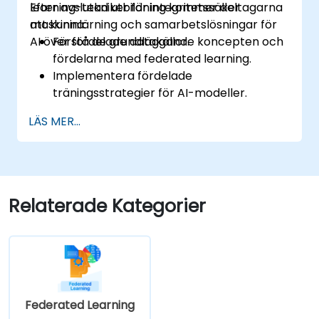
learning-tekniker för integritetssäker
Efter avslutad utbildning kommer deltagarna
maskininlärning och samarbetslösningar för
att kunna:
AI över fördelade datakällor.
Förstå de grundläggande koncepten och
fördelarna med federated learning.
Implementera fördelade
träningsstrategier för AI-modeller.
Tillämpa federated learning-tekniker för
LÄS MER...
säker samarbete med känslig data.
Undersöka fallstudier och praktiska
exempel på federated learning inom
hälso- och sjukvård och finans.
Relaterade Kategorier
Federated Learning