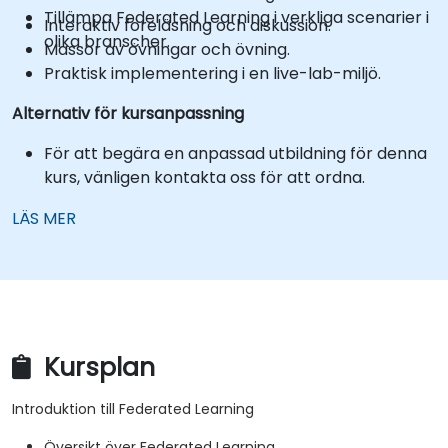
Tillämpa Federated Learning i verkliga scenarier i
Interaktiv föreläsning och diskussion.
olika branscher.
Massor av övningar och övning.
Praktisk implementering i en live-lab-miljö.
Alternativ för kursanpassning
För att begära en anpassad utbildning för denna
kurs, vänligen kontakta oss för att ordna.
LÄS MER
Kursplan
Introduktion till Federated Learning
Översikt över Federated Learning