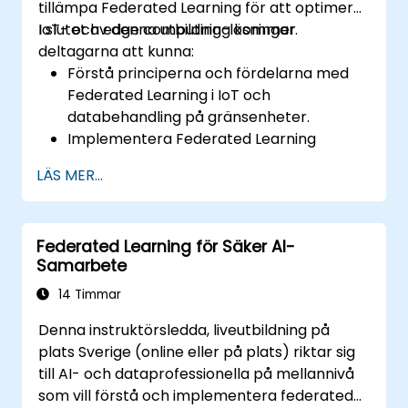
tillämpa Federated Learning för att optimera
IoT- och edge computing-lösningar.
I slutet av denna utbildning kommer
deltagarna att kunna:
Förstå principerna och fördelarna med
Federated Learning i IoT och
databehandling på gränsenheter.
Implementera Federated Learning
modeller på IoT-enheter för
LÄS MER...
decentraliserad AI-bearbetning.
Minska latensen och förbättra
beslutsfattandet i realtid i
Federated Learning för Säker AI-
databehandlingsmiljöer på gränsenheter.
Samarbete
Hantera utmaningar relaterade till
datasekretess och
14 Timmar
nätverksbegränsningar i IoT-system.
Denna instruktörsledda, liveutbildning på
plats Sverige (online eller på plats) riktar sig
till AI- och dataprofessionella på mellannivå
som vill förstå och implementera federated