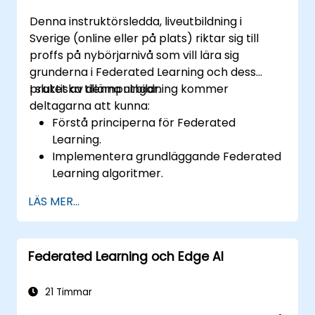
Denna instruktörsledda, liveutbildning i
Sverige (online eller på plats) riktar sig till
proffs på nybörjarnivå som vill lära sig
grunderna i Federated Learning och dess
praktiska tillämpningar.
I slutet av denna utbildning kommer
deltagarna att kunna:
Förstå principerna för Federated
Learning.
Implementera grundläggande Federated
Learning algoritmer.
Hantera problem med datasekretess
LÄS MER...
med hjälp av Federated Learning.
Integrera Federated Learning i befintliga
AI-arbetsflöden.
Federated Learning och Edge AI
21 Timmar