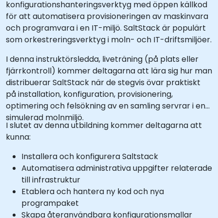
konfigurationshanteringsverktyg med öppen källkod
för att automatisera provisioneringen av maskinvara
och programvara i en IT-miljö. SaltStack är populärt
som orkestreringsverktyg i moln- och IT-driftsmiljöer.
I denna instruktörsledda, liveträning (på plats eller
fjärrkontroll) kommer deltagarna att lära sig hur man
distribuerar SaltStack när de stegvis övar praktiskt
på installation, konfiguration, provisionering,
optimering och felsökning av en samling servrar i en
simulerad molnmiljö.
I slutet av denna utbildning kommer deltagarna att
kunna:
Installera och konfigurera Saltstack
Automatisera administrativa uppgifter relaterade
till infrastruktur
Etablera och hantera ny kod och nya
programpaket
Skapa återanvändbara konfigurationsmallar