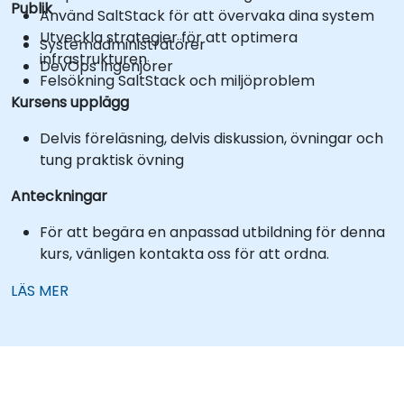
Publik
Använd SaltStack för att övervaka dina system
Utveckla strategier för att optimera
Systemadministratörer
infrastrukturen
DevOps Ingenjörer
Felsökning SaltStack och miljöproblem
Kursens upplägg
Delvis föreläsning, delvis diskussion, övningar och
tung praktisk övning
Anteckningar
För att begära en anpassad utbildning för denna
kurs, vänligen kontakta oss för att ordna.
LÄS MER