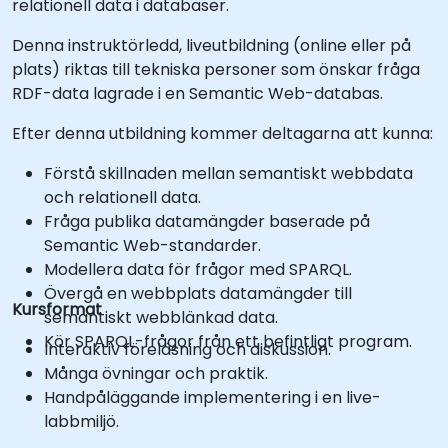
relationell data i databaser.
Denna instruktörledd, liveutbildning (online eller på
plats) riktas till tekniska personer som önskar fråga
RDF-data lagrade i en Semantic Web-databas.
Efter denna utbildning kommer deltagarna att kunna:
Förstå skillnaden mellan semantiskt webbdata
och relationell data.
Fråga publika datamängder baserade på
Semantic Web-standarder.
Modellera data för frågor med SPARQL.
Övergå en webbplats datamängder till
Kursformat
semantiskt webblänkad data.
Kör SPARQL-frågor från ett befintligt program.
Interaktiv föreläsning och diskussion.
Många övningar och praktik.
Handpåläggande implementering i en live-
labbmiljö.