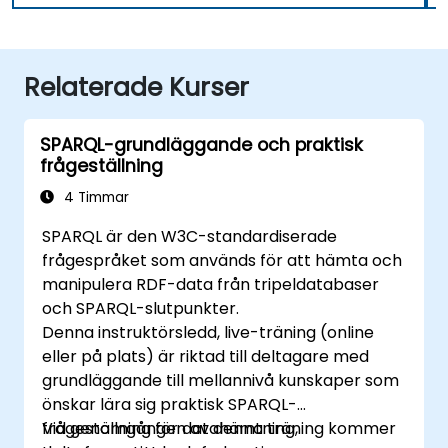
Relaterade Kurser
SPARQL-grundläggande och praktisk
frågeställning
4 Timmar
SPARQL är den W3C-standardiserade
frågespråket som används för att hämta och
manipulera RDF-data från tripeldatabaser
och SPARQL-slutpunkter.
Denna instruktörsledd, live-träning (online
eller på plats) är riktad till deltagare med
grundläggande till mellannivå kunskaper som
önskar lära sig praktisk SPARQL-
frågeställning för datahämtning,
Vid genomgången av denna träning kommer