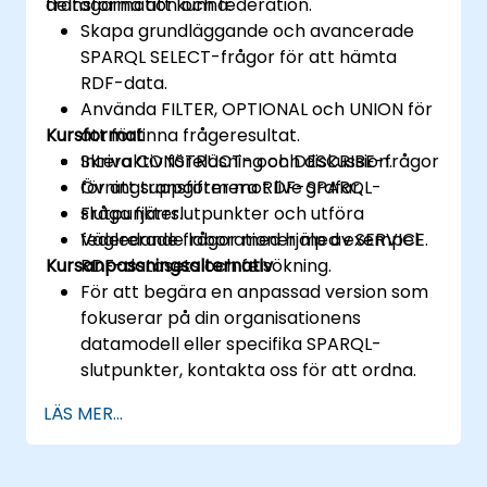
transformation och federation.
deltagarna att kunna:
Skapa grundläggande och avancerade
SPARQL SELECT-frågor för att hämta
RDF-data.
Använda FILTER, OPTIONAL och UNION för
Kursformat
att förfinna frågeresultat.
Skriva CONSTRUCT- och DESCRIBE-frågor
Interaktiv föreläsning och diskussion.
för att transformera RDF-grafar.
Övningsuppgifter mot live SPARQL-
Fråga fjärrslutpunkter och utföra
slutpunkter.
federerade frågor med hjälp av SERVICE.
Vägledande laborationer med exempel
Kursanpassningsalternativ
RDF-datasets och felsökning.
För att begära en anpassad version som
fokuserar på din organisationens
datamodell eller specifika SPARQL-
slutpunkter, kontakta oss för att ordna.
LÄS MER...