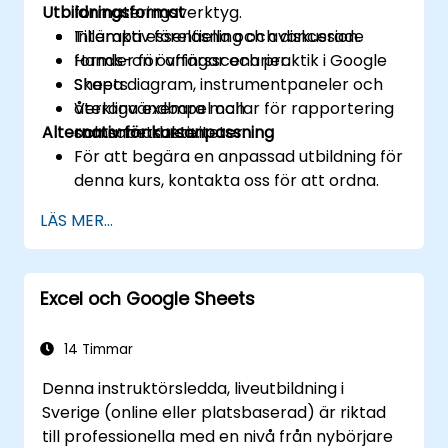
Utbildningsformat
formateringsverktyg.
Tillämpa essentiella och avancerade
Interaktiv föreläsning och diskussion.
formler för affärsscenarier.
Hands-on övningar och praktik i Google
Skapa diagram, instrumentpaneler och
Sheets.
återanvändbara mallar för rapportering
Verkliga exempel och
Alternativ för kursanpassning
och samarbete.
samarbetsaktiviteter.
För att begära en anpassad utbildning för
denna kurs, kontakta oss för att ordna.
LÄS MER...
Excel och Google Sheets
14 Timmar
Denna instruktörsledda, liveutbildning i
Sverige (online eller platsbaserad) är riktad
till professionella med en nivå från nybörjare