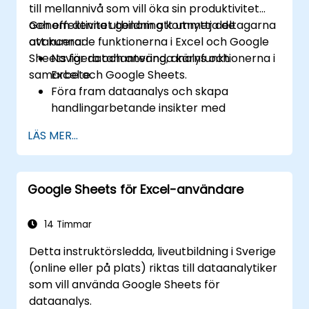
till mellannivå som vill öka sin produktivitet
och effektivitet genom att utnyttja de
Genom denna utbildning kommer deltagarna
avancerade funktionerna i Excel och Google
att kunna:
Sheets för datahantering, analys och
Navigera och använda kärnfunktionerna i
samarbete.
Excel och Google Sheets.
Föra fram dataanalys och skapa
handlingarbetande insikter med
avancerade arktekniker.
LÄS MER...
Samarbeta i realtid med Google Sheets
för smidigt teamarbete.
Skapa återanvändbara mallar för
Google Sheets för Excel-användare
rapportering, spårning och
projektledning.
14 Timmar
Detta instruktörsledda, liveutbildning i Sverige
(online eller på plats) riktas till dataanalytiker
som vill använda Google Sheets för
dataanalys.