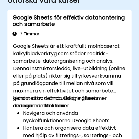
Utforska våra kurser
Google Sheets för effektiv datahantering
och samarbete
7 Timmar
Google Sheets är ett kraftfullt molnbaserat
kalkylbladverktyg som stöder realtids-
samarbete, dataorganisering och analys.
Denna instruktörsledda, live-utbildning (online
eller på plats) riktar sig till yrkesverksamma
på grundläggande till mellan nivå som vill
maximera sin effektivitet och samarbete
genom att använda Google Sheets
Vid slutet av denna utbildning kommer
avancerade funktioner.
deltagarna att kunna:
Navigera och använda
nyckelfunktionerna i Google Sheets.
Hantera och organisera data effektivt
med hjälp av filtrerings-, sorterings- och