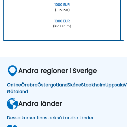
1000 EUR
(Online)
1300 EUR
(Klassrum)
Andra regioner i Sverige
Online
Örebro
Östergötland
Skåne
Stockholm
Uppsala
V
Götaland
Andra länder
Dessa kurser finns också i andra länder