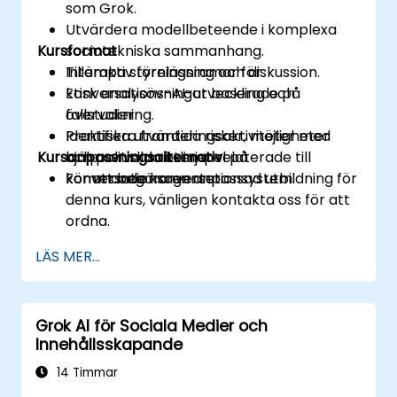
som Grok.
Utvärdera modellbeteende i komplexa
Kursformat
sociotekniska sammanhang.
Tillämpa styrningsramar för
Interaktiv föreläsning och diskussion.
konversations-AI-utveckling och
Etisk analysövningar baserade på
övervakning.
fallstudier.
Identifiera framtida risker, möjligheter
Praktiska utvärderingsaktiviteter med
Kursanpassningsalternativ
och politiska riktlinjer relaterade till
hjälp av valda exempel på
kommande konversationsystem.
konversationsagenter.
För att begära en anpassad utbildning för
denna kurs, vänligen kontakta oss för att
ordna.
LÄS MER...
Grok AI för Sociala Medier och
Innehållsskapande
14 Timmar