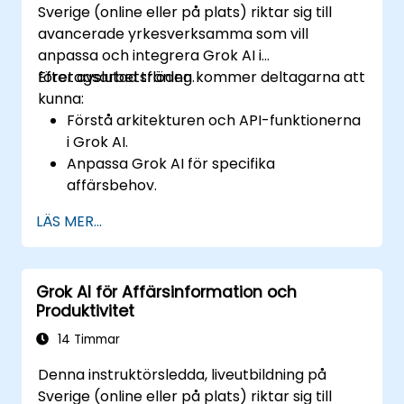
Sverige (online eller på plats) riktar sig till
avancerade yrkesverksamma som vill
anpassa och integrera Grok AI i
företagsarbetsflöden.
Efter avslutad träning kommer deltagarna att
kunna:
Förstå arkitekturen och API-funktionerna
i Grok AI.
Anpassa Grok AI för specifika
affärsbehov.
Integrera Grok AI med företagssystem
LÄS MER...
och automatiseringsverktyg.
Optimera AI-drivna arbetsflöden för
effektivitet och skalbarhet.
Grok AI för Affärsinformation och
Säkerställa säkerhet, efterlevnad och
Produktivitet
ansvarsfull användning av AI.
14 Timmar
Denna instruktörsledda, liveutbildning på
Sverige (online eller på plats) riktar sig till