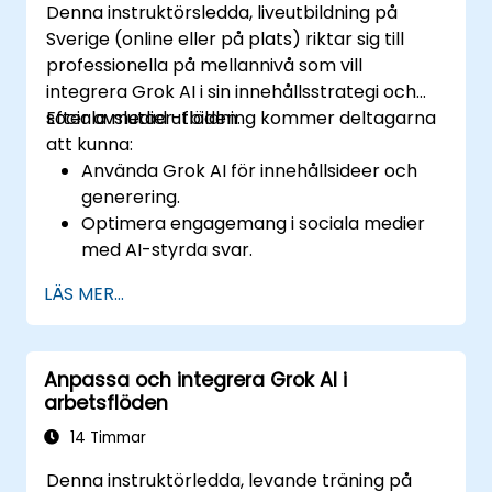
Denna instruktörsledda, liveutbildning på
Sverige (online eller på plats) riktar sig till
professionella på mellannivå som vill
integrera Grok AI i sin innehållsstrategi och
sociala medier-flöden.
Efter avslutad utbildning kommer deltagarna
att kunna:
Använda Grok AI för innehållsideer och
generering.
Optimera engagemang i sociala medier
med AI-styrda svar.
Automatisera inläggsschemaläggning
LÄS MER...
och trendanalys.
Utnyttja AI för målinriktat
målgruppsfokus.
Anpassa och integrera Grok AI i
Säkerställa etisk och effektiv användning
arbetsflöden
av AI i marknadsföring på sociala medier.
14 Timmar
Denna instruktörledda, levande träning på