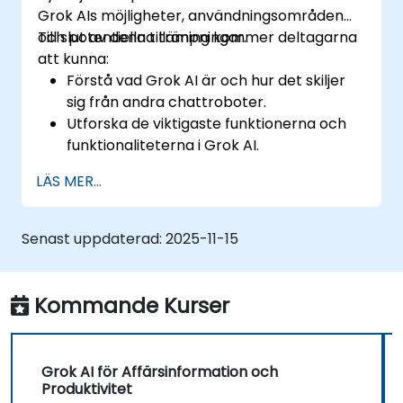
Grok AIs möjligheter, användningsområden
och potentiella tillämpningar.
Till slut av denna träning kommer deltagarna
att kunna:
Förstå vad Grok AI är och hur det skiljer
sig från andra chattroboter.
Utforska de viktigaste funktionerna och
funktionaliteterna i Grok AI.
Interagera effektivt med Grok AI för
LÄS MER...
personlig och affärsanvändning.
Nyttja Grok AI för produktivitet, kreativitet
och problemlösning.
Senast uppdaterad:
2025-11-15
Identifiera etiska överväganden och
begränsningar av AI-chattroboter.
Kommande Kurser
Grok AI för Affärsinformation och
Produktivitet