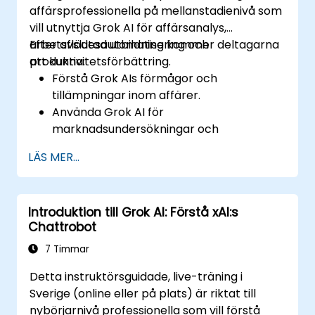
affärsprofessionella på mellanstadienivå som
vill utnyttja Grok AI för affärsanalys,
arbetsflödesautomatisering och
Efter avslutad utbildning kommer deltagarna
produktivitetsförbättring.
att kunna:
Förstå Grok AIs förmågor och
tillämpningar inom affärer.
Använda Grok AI för
marknadsundersökningar och
konkurrensanalys.
LÄS MER...
Automatisera rutinmässiga
affärsuppgifter med AI-drivna
arbetsflöden.
Introduktion till Grok AI: Förstå xAI:s
Använda AI-genererade insikter för
Chattrobot
strategiska beslut.
Förbättra teamkollaboration och
7 Timmar
produktivitet med Grok AI.
Detta instruktörsguidade, live-träning i
Sverige (online eller på plats) är riktat till
nybörjarnivå professionella som vill förstå