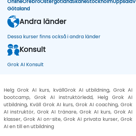
Online
Örebro
Östergötland
Skåne
Stockholm
Uppsala
V
Götaland
Andra länder
Dessa kurser finns också i andra länder
Konsult
Grok AI Konsult
Helg Grok AI kurs, kvällGrok AI utbildning, Grok AI
bootcamp, Grok AI instruktörledd, Helg Grok AI
utbildning, Kväll Grok AI kurs, Grok AI coaching, Grok
AI instruktör, Grok AI tränare, Grok AI kurs, Grok AI
klasser, Grok AI on-site, Grok AI privata kurser, Grok
AI en till en utbildning