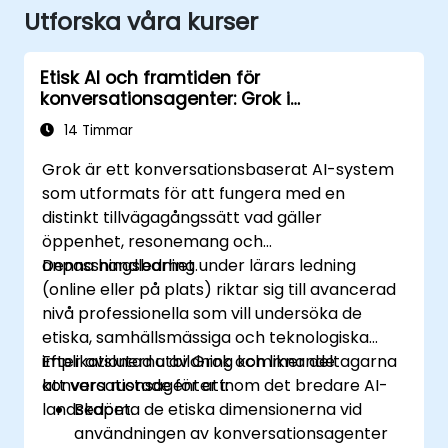
Utforska våra kurser
Etisk AI och framtiden för
konversationsagenter: Grok i
sammanhang
14 Timmar
Grok är ett konversationsbaserat AI-system
som utformats för att fungera med en
distinkt tillvägagångssätt vad gäller
öppenhet, resonemang och
anpassningsbarhet.
Denna handledning under lärars ledning
(online eller på plats) riktar sig till avancerad
nivå professionella som vill undersöka de
etiska, samhällsmässiga och teknologiska
implikationerna av Grok och liknande
Efter avslutad utbildning kommer deltagarna
konversationsagenter inom det bredare AI-
att vara rustade för att:
landskapet.
Bedöma de etiska dimensionerna vid
användningen av konversationsagenter