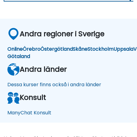
Andra regioner i Sverige
Online
Örebro
Östergötland
Skåne
Stockholm
Uppsala
V
Götaland
Andra länder
Dessa kurser finns också i andra länder
Konsult
ManyChat Konsult