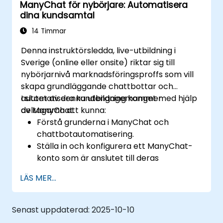
ManyChat för nybörjare: Automatisera
dina kundsamtal
14 Timmar
Denna instruktörsledda, live-utbildning i
Sverige (online eller onsite) riktar sig till
nybörjarnivå marknadsföringsproffs som vill
skapa grundläggande chattbottar och
automatisera kundengagemanget med hjälp
I slutet av denna utbildning kommer
av ManyChat.
deltagarna att kunna:
Förstå grunderna i ManyChat och
chattbotautomatisering.
Ställa in och konfigurera ett ManyChat-
konto som är anslutet till deras
företagssida.
LÄS MER...
Skapa grundläggande chattbottar för
leadgenerering och kundsupport.
Automatisera enkla
Senast uppdaterad:
2025-10-10
marknadsföringsarbetsflöden för att