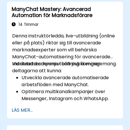
av datadrivna insikter.
ManyChat Mastery: Avancerad
Automation för Marknadsförare
14 Timmar
Denna instruktörledda, live-utbildning (online
eller på plats) riktar sig till avancerade
marknadsexperter som vill behärska
ManyChat-automatisering för avancerade
marknadskampanjer och publikengagemang.
Vid slutet av denna utbildning kommer
deltagarna att kunna:
Utveckla avancerade automatiserade
arbetsflöden med ManyChat.
Optimera multikanalkampanjer över
Messenger, Instagram och WhatsApp.
Implementera A/B-testning för chatbot-
LÄS MER...
interaktioner.
Använda avancerad publiksegmentering
för personlig marknadsföring.