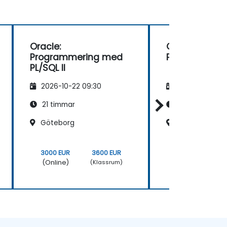
Oracle:
Oracle Datab
Programmering med
PL och Avanc
PL/SQL II
2026-10-22 09:30
2026-11-05 09
21 timmar
28 timmar
Göteborg
Västerås
3000 EUR
3600 EUR
4000 EUR
(Online)
(Online)
(Klassrum)