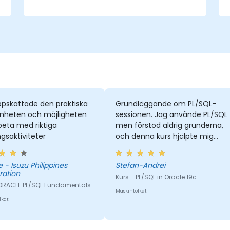
att kapsla in och modulärisera kod för
återanvändning och underhållbarhet.
ppskattade den praktiska
Grundläggande om PL/SQL-
enheten och möjligheten
sessionen. Jag använde PL/SQL
beta med riktiga
men förstod aldrig grunderna,
gsaktiviteter
och denna kurs hjälpte mig
mycket att förstå PL/SQL-
frågor.
pines
Stefan-Andrei
ration
Kurs - PL/SQL in Oracle 19c
 ORACLE PL/SQL Fundamentals
Maskintolkat
lkat