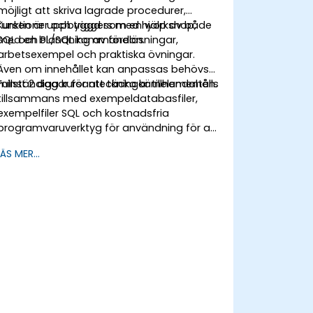
möjligt att skriva lagrade procedurer,
funktioner och triggers med hjälp av både
Kursen är uppbyggd som en workshop,
SQL och PL/SQL kommandon.
med en blandning av föreläsningar,
arbetsexempel och praktiska övningar.
Även om innehållet kan anpassas behövs
minst 2 dagar för att täcka kärnelementen.
Fullständiga kursanteckningar tillhandahålls
tillsammans med exempeldatabasfiler,
exempelfiler SQL och kostnadsfria
programvaruverktyg för användning för att
komma åt en ORACLE-databas.
LÄS MER...