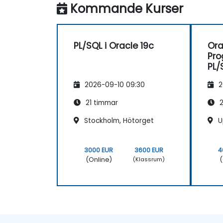
Kommande Kurser
PL/SQL i Oracle 19c
Ora
Pr
PL/
2026-09-10 09:30
2
21 timmar
2
Stockholm, Hötorget
U
3000 EUR
3600 EUR
4
(Online)
(
(Klassrum)