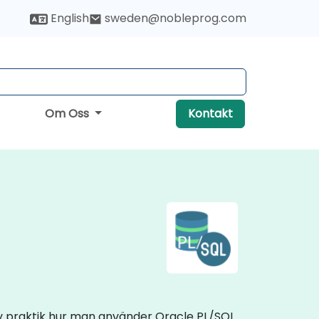
English
sweden@nobleprog.com
Om Oss
Kontakt
tiv praktik hur man använder Oracle PL/SQL