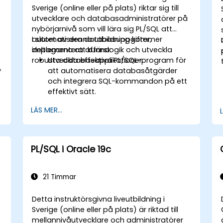
Sverige (online eller på plats) riktar sig till
utvecklare och databasadministratörer på
r
nybörjarnivå som vill lära sig PL/SQL att
automatisera databasuppgifter,
I slutet av denna utbildning kommer
implementera affärslogik och utveckla
deltagarna att kunna:
robusta databasapplikationer.
Utveckla effektiva PL/SQL-program för
v
att automatisera databasåtgärder
och integrera SQL-kommandon på ett
effektivt sätt.
Skapa återanvändbara
LÄS MER...
programenheter, inklusive procedurer,
funktioner, paket och triggers, för
modulära och skalbara applikationer.
Implementera avancerade
PL/SQL i Oracle 19c
datastrukturer som associativa arrayer
och hantera frågeresultat med hjälp
av markörer.
21 Timmar
Hantera fel på ett robust sätt och
skydda kod med krypterings-,
Detta instruktörsgivna liveutbildning i
fördunklings- och villkorsstyrda
Sverige (online eller på plats) är riktad till
kompileringstekniker.
mellannivåutvecklare och administratörer