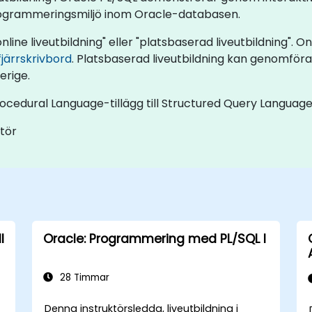
t programmeringsmiljö inom Oracle-databasen.
ne liveutbildning" eller "platsbaserad liveutbildning". Onl
fjärrskrivbord
. Platsbaserad liveutbildning kan genomföras 
erige.
cedural Language-tillägg till Structured Query Language
ntör
I
Oracle: Programmering med PL/SQL I
28 Timmar
Denna instruktörsledda, liveutbildning i