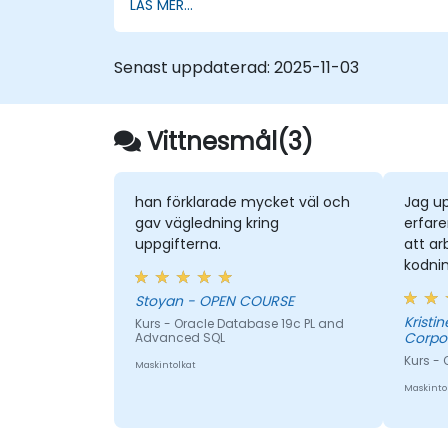
LÄS MER...
Senast uppdaterad:
2025-11-03
Vittnesmål(3)
han förklarade mycket väl och
Jag u
gav vägledning kring
erfar
uppgifterna.
att ar
kodnin
Stoyan - OPEN COURSE
Kristine - Isuzu Philip
Kurs - Oracle Database 19c PL and
Corpo
Advanced SQL
Kurs -
Maskintolkat
Maskinto