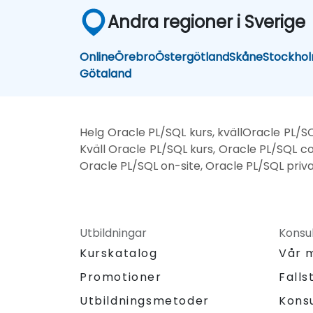
Andra regioner i Sverige
Online
Örebro
Östergötland
Skåne
Stockho
Götaland
Helg Oracle PL/SQL kurs, kvällOracle PL/S
Kväll Oracle PL/SQL kurs, Oracle PL/SQL co
Oracle PL/SQL on-site, Oracle PL/SQL privat
Utbildningar
Konsul
Kurskatalog
Vår 
Promotioner
Falls
Utbildningsmetoder
Kons