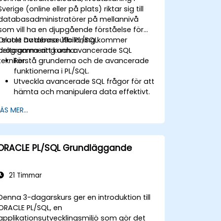
Sverige (online eller på plats) riktar sig till
databasadministratörer på mellannivå
som vill ha en djupgående förståelse för
Oracle Database 19c PL/SQL
I slutet av denna utbildning kommer
programmering och avancerade SQL
deltagarna att kunna:
tekniker.
Förstå grunderna och de avancerade
funktionerna i PL/SQL.
Utveckla avancerade SQL frågor för att
hämta och manipulera data effektivt.
Implementera PL/SQL
LÄS MER...
programmeringskonstruktioner för att
hantera data- och
databasoperationer.
Optimera SQL frågor för bättre
ORACLE PL/SQL Grundläggande
prestanda.
Använd avancerade PL/SQL funktioner
som samlingar, massbearbetning och
21 Timmar
felhantering.
Lär dig att felsöka och hantera PL/SQL
Denna 3-dagarskurs ger en introduktion till
program effektivt.
ORACLE PL/SQL, en
applikationsutvecklingsmiljö som gör det