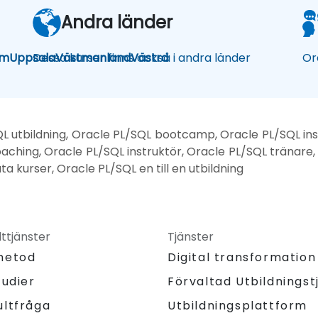
Andra länder
lm
Uppsala
Dessa kurser finns också i andra länder
Västmanland
Västra
Or
QL utbildning, Oracle PL/SQL bootcamp, Oracle PL/SQL inst
aching, Oracle PL/SQL instruktör, Oracle PL/SQL tränare,
a kurser, Oracle PL/SQL en till en utbildning
ttjänster
Tjänster
metod
Digital transformation
tudier
Förvaltad Utbildningst
Utbildningsplattform
ultfråga