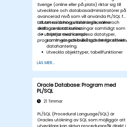
Sverige (online eller på plats) riktar sig till
utvecklare och databasadministratörer på
avancerad nivå som vill använda PL/SQL fö
att utveckla högpresterande, säkra och
I slutet av denna utbildning kommer
skalbara databaslösningar samtidigt som
deltagarna att kunna:
de utnyttjar avancerade
Arbeta med komplexa datatyper,
programmeringstekniker och integrationer.
samlingar och bulkåtgärder för effekti
datahantering.
Utveckla objekttyper, tabellfunktioner
och anpassade aggregeringar för att
LÄS MER...
förbättra databasens funktionalitet.
Använd prestandajusteringstekniker,
använd inbyggd kompilering och
skydda mot SQL inmatning.
Oracle Database: Program med
Implementera applikationskontexter,
PL/SQL
VPD och säkra programenheter för
robusta databaslösningar.
21 Timmar
PL/SQL (Procedural Language/SQL) är
Oracles utökning av SQL som möjliggör att
utvecklare kan skriva procedurspråk direkt i