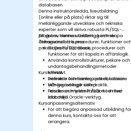
databasen.
Denna instruktörsledda, liveutbildning
(online eller på plats) riktar sig till
mellanliggande utvecklare och tekniska
experter som vill skriva robusta PL/SQL-
program, hantera undantag och skapa
Till slut av denna utbildning kommer
återanvändbara procedurer, funktioner oc
deltagarna att kunna:
paket i Oracle Database.
Skapa PL/SQL-block, procedurer och
funktioner för att kapsla in affärslogik.
Använda kontrollstrukturer, pekare och
undantagsbehandlingsmetoder
Kursformat
effektivt.
Definiera och hantera paket, utlösare
Interaktiv föreläsning och diskussion.
och lagrad logik säkert.
Många övningar och praktik.
Felsöka och testa PL/SQL-kod med
Hands-on implementation i en live-
standard Oracle-verktyg.
labbmiljö.
Kursanpassningsalternativ
För att begära anpassad utbildning fö
denna kurs, kontakta oss för att
arrangera.