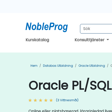
Kurskatalog
Konsulttjänster
Hem
Databas Utbildning
Oracle Utbildning
Oracle PL/SQL 
(3 Vittnesmål)
Online eller platsbaserad, lärarinledad l