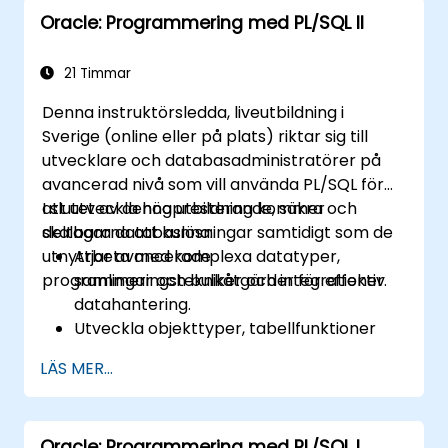
Oracle: Programmering med PL/SQL II
21 Timmar
Denna instruktörsledda, liveutbildning i
Sverige (online eller på plats) riktar sig till
utvecklare och databasadministratörer på
avancerad nivå som vill använda PL/SQL för
att utveckla högpresterande, säkra och
I slutet av denna utbildning kommer
skalbara databaslösningar samtidigt som de
deltagarna att kunna:
utnyttjar avancerade
Arbeta med komplexa datatyper,
programmeringstekniker och integrationer.
samlingar och bulkåtgärder för effektiv
datahantering.
Utveckla objekttyper, tabellfunktioner
och anpassade aggregeringar för att
LÄS MER...
förbättra databasens funktionalitet.
Använd prestandajusteringstekniker,
använd inbyggd kompilering och skydda
Oracle: Programmering med PL/SQL I