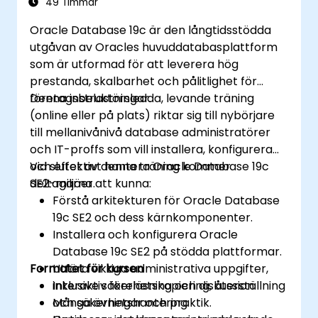
49 Timmar
Oracle Database 19c är den långtidsstödda
utgåvan av Oracles huvuddatabasplattform
som är utformad för att leverera hög
prestanda, skalbarhet och pålitlighet för
företagsbelastningar.
Denna instruktörsledda, levande träning
(online eller på plats) riktar sig till nybörjare
till mellanivånivå database administratörer
och IT-proffs som vill installera, konfigurera
och effektivt hantera Oracle Database 19c
Vid slutet av denna träning kommer
SE2-miljöer.
deltagarna att kunna:
Förstå arkitekturen för Oracle Database
19c SE2 och dess kärnkomponenter.
Installera och konfigurera Oracle
Database 19c SE2 på stödda plattformar.
Formatet för kursen
Utföra viktiga administrativa uppgifter,
inklusive säkerhetskopiering, återställning
Interaktiv föreläsning och diskussion.
och säkerhetshantering.
Många övningar och praktik.