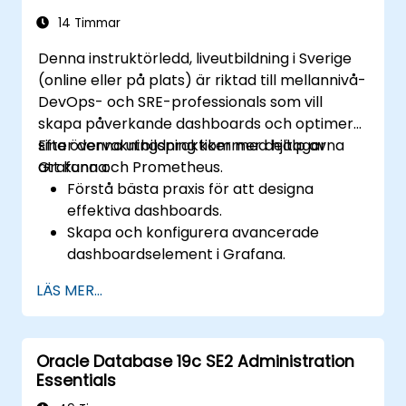
14 Timmar
Denna instruktörledd, liveutbildning i Sverige
(online eller på plats) är riktad till mellannivå-
DevOps- och SRE-professionals som vill
skapa påverkande dashboards och optimera
sina övervakningspraktiker med hjälp av
Efter denna utbildning kommer deltagarna
Grafana och Prometheus.
att kunna:
Förstå bästa praxis för att designa
effektiva dashboards.
Skapa och konfigurera avancerade
dashboardselement i Grafana.
Utnyttja Grafana-mallar för dynamiska
LÄS MER...
och återanvändbara dashboards.
Implementera aviseringssmekanismer för
att öka operationell uppmärksamhet.
Oracle Database 19c SE2 Administration
Essentials