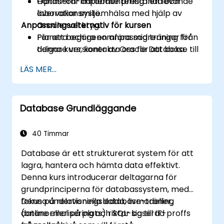
Optimerar database prestanda och
Hands-on-implementering i en levande
övervakar systemhälsa med hjälp av
laborationsmiljö.
Anpassningsalternativ för kursen
Oracle-verktyg.
Planera och genomföra migreringar från
För att begära en anpassad träning för
tidigare versioner av Oracle Database till
denna kurs, kontakta oss för att boka.
19c.
LÄS MER...
Database Grundläggande
40 Timmar
Database är ett strukturerat system för att
lagra, hantera och hämta data effektivt.
Denna kurs introducerar deltagarna för
grundprinciperna för databassystem, med
fokus på relationella databasmodeller,
Denna undervisningsledda, live-träning
datanormalisering och SQL-baserad
(online eller på plats) riktar sig till IT-proffs