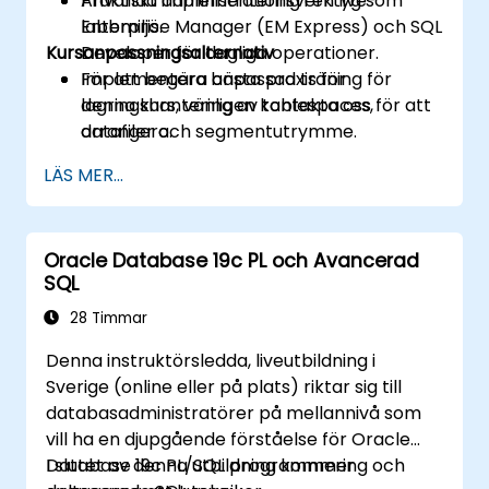
Använda administrationsverktyg som
Praktiskt implementering i en live-
Enterprise Manager (EM Express) och SQL
labbmiljö.
Kursanpassningsalternativ
Developer för dagliga operationer.
Implementera bästa praxis för
För att begära anpassad träning för
lagringshantering av tablespaces,
denna kurs, vänligen kontakta oss för att
datafiler och segmentutrymme.
arrangera.
Stärka databaser och underhålla
LÄS MER...
säkerheten med användare, roller,
privilegier, profiler och granskning.
Utforma och utföra RMAN-baserade
Oracle Database 19c PL och Avancerad
säkerhetskopierings- och
SQL
återställningsstrategier anpassade efter
RTO/RPO-mål.
28 Timmar
Övervaka och felsöka prestanda med
Denna instruktörsledda, liveutbildning i
dynamiska prestandavyer, SQL-spårning
Sverige (online eller på plats) riktar sig till
och körningsplaner.
databasadministratörer på mellannivå som
Planera och utföra övergång/migrering
vill ha en djupgående förståelse för Oracle
från 11g till 19c med hjälp av stödda
Database 19c PL/SQL programmering och
I slutet av denna utbildning kommer
uppgraderingsvägar och verktyg.