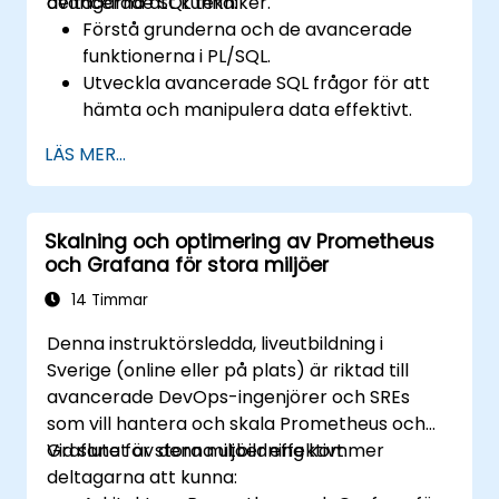
avancerade SQL tekniker.
deltagarna att kunna:
Förstå grunderna och de avancerade
funktionerna i PL/SQL.
Utveckla avancerade SQL frågor för att
hämta och manipulera data effektivt.
Implementera PL/SQL
LÄS MER...
programmeringskonstruktioner för att
hantera data- och databasoperationer.
Optimera SQL frågor för bättre
Skalning och optimering av Prometheus
prestanda.
och Grafana för stora miljöer
Använd avancerade PL/SQL funktioner
som samlingar, massbearbetning och
14 Timmar
felhantering.
Denna instruktörsledda, liveutbildning i
Lär dig att felsöka och hantera PL/SQL
Sverige (online eller på plats) är riktad till
program effektivt.
avancerade DevOps-ingenjörer och SREs
som vill hantera och skala Prometheus och
Grafana för stora miljöer effektivt.
Vid slutet av denna utbildning kommer
deltagarna att kunna: