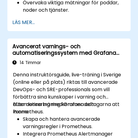
Övervaka viktiga mätningar för poddar,
noder och tjänster.
Skapa dynamiska instrumentpaneler för
LÄS MER...
att visualisera klusterhälsa och
prestanda.
Implementera aviseringstrategier för
Avancerat varnings- och
proaktiv felupplösning.
automatiseringssystem med Grafana
Tillämpa bästa praxis för skalning av
och Prometheus
övervakningslösningar i Kubernetes-
14 Timmar
miljöer.
Denna instruktörsguide, live-träning i Sverige
(online eller på plats) riktas till avancerade
DevOps- och SRE-professionals som vill
förbättra sina kunskaper i varning och
automatisering med Grafana och
Efter denna träning kommer deltagarna att
Prometheus.
kunna:
Skapa och hantera avancerade
varningsregler i Prometheus.
Integrera Prometheus Alertmanager