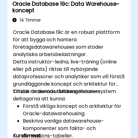
Oracle Database 19c: Data Warehouse-
koncept
14 Timmar
Oracle Database 19c är en robust plattform
för att bygga och hantera
företagsdatawarehouses som stöder
analytiska arbetsbelastningar.
Detta instruktör-ledna, live-träning (online
eller på plats) riktas till nybörjande
dataprofessorer och analytiker som vill förstå
grundläggande koncept och arkitektur för
Oracle-baserade datawarehouse-system.
Till slut av denna utbildning kommer
deltagarna att kunna:
Förstå viktiga koncept och arkitektur för
Oracle-datawarehousing.
Beskriva vanliga datawarehouse-
komponenter som fakta- och
Kursformat
dimensions-tabeller.