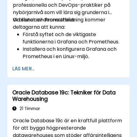
professionella och DevOps-praktiker på
nybörjarnivå som vill lära sig grunderna i
Grafana och Prometheus.
Vid slutet av denna utbildning kommer
deltagarna att kunna:
Förstå syftet och de viktigaste
funktionerna i Grafana och Prometheus.
Installera och konfigurera Grafana och
Prometheus i en Linux-miljö.
Ställa in grundläggande datakällor och
LÄS MER...
instrumentpaneler i Grafana.
Övervaka systemmätvärden och
visualisera data med Prometheus.
Oracle Database 19c: Tekniker för Data
Warehousing
21 Timmar
Oracle Database 19c är en kraftfull plattform
för att bygga högpresterande
datawarehouses som stöder affärsintelligens