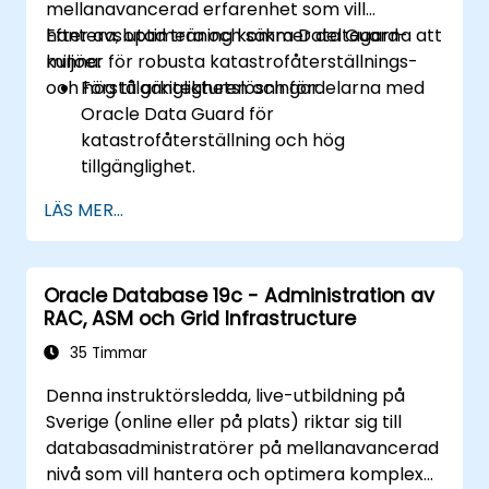
mellanavancerad erfarenhet som vill
installation och uppgradering.
hantera, optimera och säkra Data Guard-
Efter avslutad träning kommer deltagarna att
Tillämpa bästa praxis för Oracle
miljöer för robusta katastrofåterställnings-
kunna:
Database-installation och -uppgradering
och hög tillgänglighetslösningar.
Förstå arkitekturen och fördelarna med
för att säkerställa en smidig och
Oracle Data Guard för
framgångsrik distribution.
katastrofåterställning och hög
tillgänglighet.
Få praktisk erfarenhet av att konfigurera
LÄS MER...
och hantera fysiska och logiska standby-
databaser, inklusive Data Guard broker.
Utveckla praktiska färdigheter i
Oracle Database 19c - Administration av
övervakning, felsökning och optimering
RAC, ASM och Grid Infrastructure
av Data Guard-miljöer för optimal
prestanda.
35 Timmar
Lära sig avancerade funktioner såsom
Denna instruktörsledda, live-utbildning på
Active Data Guard, Data Guard med RAC,
Sverige (online eller på plats) riktar sig till
och säkerställning av Data Guard-
databasadministratörer på mellanavancerad
kommunikationer.
nivå som vill hantera och optimera komplexa,
Tillämpa bästa praxis för