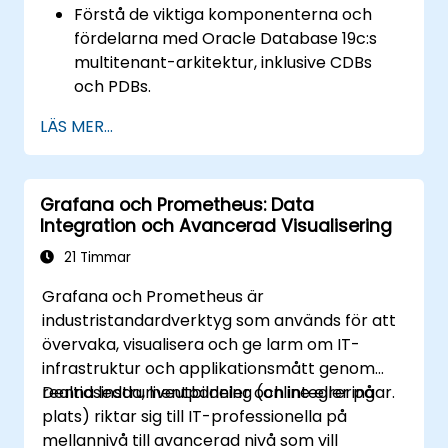
Förstå de viktiga komponenterna och
återställning och katastrofåterhämtning
fördelarna med Oracle Database 19c:s
för att säkerställa dataaccessibilitet och
multitenant-arkitektur, inklusive CDBs
minimera nedtid i Oracle Database 19c.
och PDBs.
Få praktiska färdigheter i att installera,
LÄS MER...
konfigurera och hantera
behållardatabaser (CDBs) och pluggbar
databas (PDBs).
Grafana och Prometheus: Data
Utveckla kompetens i att implementera
Integration och Avancerad Visualisering
säkerhetsåtgärder, säkerhetskopierings-
och återställningsstrategier samt
21 Timmar
prestandjustering i en multitenant-miljö.
Grafana och Prometheus är
Lära sig att hantera hög tillgänglighet och
industristandardverktyg som används för att
katastrofåterhämtning i en multitenant-
övervaka, visualisera och ge larm om IT-
arkitektur, inklusive att konfigurera Data
infrastruktur och applikationsmått genom
Guard och Oracle RAC.
realtidsinstrumentpaneler och integreringar.
Denna ledda, liveutbildning (online eller på
Förvärva felsökningsmetoder och bästa
plats) riktar sig till IT-professionella på
praxis för att underhålla en säker, effektiv
mellannivå till avancerad nivå som vill
och pålitlig multitenant-databasmiljö.