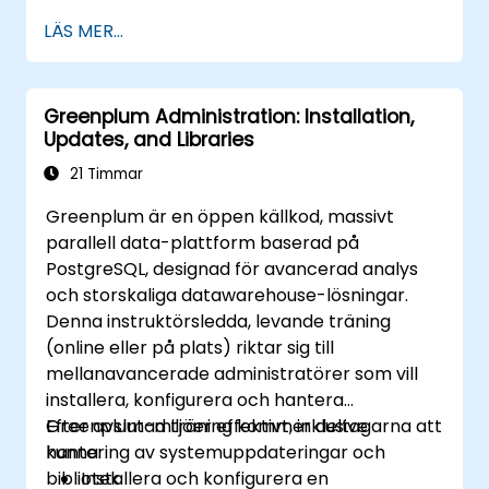
molnbaserade resurser.
LÄS MER...
Anpassa Grafana för att visualisera
molntjänstmetriker.
Utnyttja molnativa verktyg och
Greenplum Administration: Installation,
integreringar för skalbar övervakning.
Updates, and Libraries
21 Timmar
Greenplum är en öppen källkod, massivt
parallell data-plattform baserad på
PostgreSQL, designad för avancerad analys
och storskaliga datawarehouse-lösningar.
Denna instruktörsledda, levande träning
(online eller på plats) riktar sig till
mellanavancerade administratörer som vill
installera, konfigurera och hantera
Greenplum-miljöer effektivt, inklusive
Efter avslutad träning kommer deltagarna att
hantering av systemuppdateringar och
kunna:
bibliotek.
Installera och konfigurera en