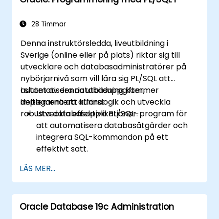
mot SQL inmatning.
Implementera applikationskontexter,
VPD och säkra programenheter för
28 Timmar
robusta databaslösningar.
Denna instruktörsledda, liveutbildning i
Sverige (online eller på plats) riktar sig till
utvecklare och databasadministratörer på
nybörjarnivå som vill lära sig PL/SQL att
automatisera databasuppgifter,
I slutet av denna utbildning kommer
implementera affärslogik och utveckla
deltagarna att kunna:
robusta databasapplikationer.
Utveckla effektiva PL/SQL-program för
att automatisera databasåtgärder och
integrera SQL-kommandon på ett
effektivt sätt.
Skapa återanvändbara programenheter,
LÄS MER...
inklusive procedurer, funktioner, paket
och triggers, för modulära och skalbara
applikationer.
Oracle Database 19c Administration
Implementera avancerade