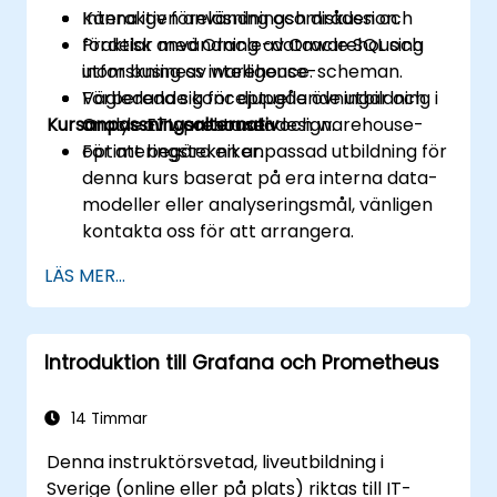
Känna igen användningsområden och
Interaktiv föreläsning och diskussion.
fördelar med Oracle-datawarehousing
Praktisk användning av Oracle SQL och
inom business intelligence.
utforskning av warehouse-scheman.
Förbereda sig för djupgående utbildning i
Vägledande konceptuella övningar och
Kursanpassningsalternativ
Oracle ETL, prestanda och warehouse-
analys av warehouse-design.
optimeringstekniker.
För att begära en anpassad utbildning för
denna kurs baserat på era interna data-
modeller eller analyseringsmål, vänligen
kontakta oss för att arrangera.
LÄS MER...
Introduktion till Grafana och Prometheus
14 Timmar
Denna instruktörsvetad, liveutbildning i
Sverige (online eller på plats) riktas till IT-