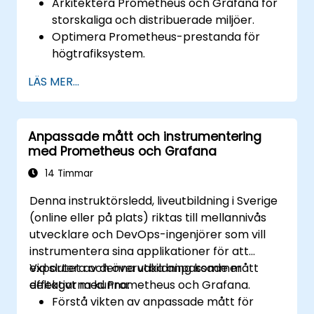
Arkitektera Prometheus och Grafana för
storskaliga och distribuerade miljöer.
Optimera Prometheus-prestanda för
högtrafiksystem.
Konfigurera Grafana för stora
LÄS MER...
datamängder och komplexa
visualiseringar.
Implementera avancerade felsöknings-
Anpassade mått och instrumentering
och skalningsstrategier.
med Prometheus och Grafana
14 Timmar
Denna instruktörsledd, liveutbildning i Sverige
(online eller på plats) riktas till mellannivås
utvecklare och DevOps-ingenjörer som vill
instrumentera sina applikationer för att
exportera och övervaka anpassade mått
Vid slutet av denna utbildning kommer
effektivt med Prometheus och Grafana.
deltagarna kunna:
Förstå vikten av anpassade mått för