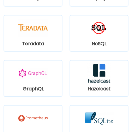
Teradata
NoSQL
GraphQL
Hazelcast