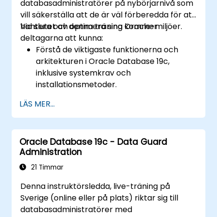
databasadministratörer på nybörjarnivå som
vill säkerställa att de är väl förberedda för att
hantera och optimera sina Oracle-miljöer.
Vid slutet av denna träning kommer
deltagarna att kunna:
Förstå de viktigaste funktionerna och
arkitekturen i Oracle Database 19c,
inklusive systemkrav och
installationsmetoder.
Få praktiska färdigheter i att installera
LÄS MER...
Oracle Database 19c och Oracle Grid
Infrastructure, inklusive konfiguration av
nätverk, lagring och
Oracle Database 19c - Data Guard
säkerhetsinställningar.
Administration
Lär sig hela processen för att uppgradera
till Oracle Database 19c, från pre-
21 Timmar
uppgraderingsplanering till post-
Denna instruktörsledda, live-träning på
uppgraderingsvalidering.
Sverige (online eller på plats) riktar sig till
Utveckla felsökningsfärdigheter för att
databasadministratörer med
hantera vanliga problem under