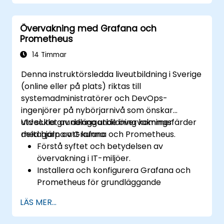
Övervakning med Grafana och
Prometheus
14 Timmar
Denna instruktörsledda liveutbildning i Sverige
(online eller på plats) riktas till
systemadministratörer och DevOps-
ingenjörer på nybörjarnivå som önskar
utveckla grundläggande övervakningsfärder
Vid slutet av denna utbildning kommer
med hjälp av Grafana och Prometheus.
deltagarna att kunna:
Förstå syftet och betydelsen av
övervakning i IT-miljöer.
Installera och konfigurera Grafana och
Prometheus för grundläggande
övervakningsuppgifter.
LÄS MER...
Skapa enkla instrumentpaneler och
aviseringar för att visualisera systemets