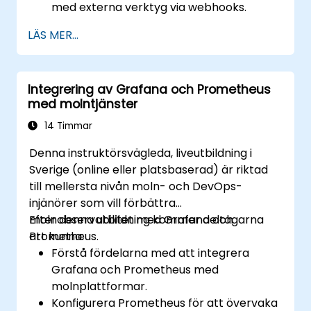
med externa verktyg via webhooks.
Automatisera svar på varningar för
LÄS MER...
snabbare problemlösning.
Använd Grafana för att visualisera och
hantera varningar effektivt.
Integrering av Grafana och Prometheus
med molntjänster
14 Timmar
Denna instruktörsvägleda, liveutbildning i
Sverige (online eller platsbaserad) är riktad
till mellersta nivån moln- och DevOps-
injänörer som vill förbättra
molnobservabilitet med Grafana och
Efter denna utbildning kommer deltagarna
Prometheus.
att kunna:
Förstå fördelarna med att integrera
Grafana och Prometheus med
molnplattformar.
Konfigurera Prometheus för att övervaka