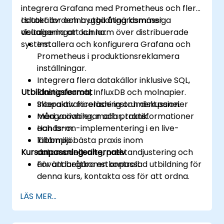
integrera Grafana med Prometheus och flera
datakällor och bygga åtgärdsmässiga
I slutet av denna utbildning kommer
visualiseringar och larm över distribuerade
deltagarna att kunna:
system.
Installera och konfigurera Grafana och
Prometheus i produktionsreklamera
inställningar.
Integrera flera datakällor inklusive SQL,
Utbildningsformat
Elasticsearch, InfluxDB och molnapier.
Skapa avancerade instrumentpaneler
Interaktiv föreläsning och diskussion.
med variabler, mallar, transformationer
Många övningar och praktik.
och larm.
Hands-on-implementering i en live-
Tillämpa bästa praxis inom
labbmiljö.
Kursanpassningsalternativ
datamodellering, prestandjustering och
användaråtkomstkontroll.
För att begära en anpassad utbildning för
denna kurs, kontakta oss för att ordna.
LÄS MER...