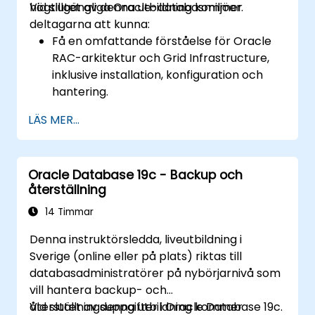
högtillgängliga Oracle-databasmiljöer.
Vid slutet av denna utbildning kommer
katastrofåterställningsplanering,
deltagarna att kunna:
säkerställande av datakonsekvens och
Få en omfattande förståelse för Oracle
automatisering av Data Guard-
RAC-arkitektur och Grid Infrastructure,
operationer.
inklusive installation, konfiguration och
hantering.
Utveckla praktiska färdigheter i hantering
LÄS MER...
av Automatic Storage Management
(ASM), inklusive hantering av diskgrupper,
instansjustering och säkerhetskopiering/
Oracle Database 19c - Backup och
återställning.
återställning
Lära sig avancerade tekniker för
prestandajustering av RAC,
14 Timmar
konfigureringar för katastrofhävdande
Denna instruktörsledda, liveutbildning i
och bästa praxis för hög tillgänglighet.
Sverige (online eller på plats) riktas till
Förvärva färmigahet i felsökning och
databasadministratörer på nybörjarnivå som
diagnostik för att lösa problem i RAC- och
vill hantera backup- och
Grid Infrastructure-miljöer.
återställningsuppgifter i Oracle Database 19c.
Vid slutet av denna utbildning kommer
Förstå processen för att uppdatera och