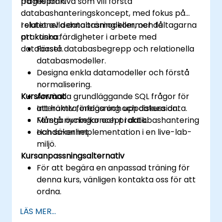
frågespråk.
på mellannivå som vill förstå
databashanteringskoncept, med fokus på
relationella databasmodeller, och få
I slutet av denna träning kommer deltagarna
praktiska färdigheter i arbete med
att kunna:
databaser.
Förstå databasbegrepp och relationella
databasmodeller.
Designa enkla datamodeller och förstå
normalisering.
Kursformat
Använda grundläggande SQL frågor för
att hämta, infoga och uppdatera data.
Interaktiv föreläsning och diskussion.
Förstå nyckelkoncept i databashantering
Många övningar och praktik.
och säkerhet.
Hands-on implementation i en live-lab-
miljö.
Kursanpassningsalternativ
För att begära en anpassad träning för
denna kurs, vänligen kontakta oss för att
ordna.
LÄS MER...