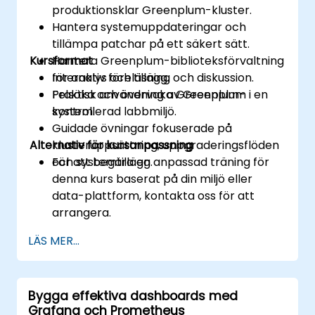
produktionsklar Greenplum-kluster.
Hantera systemuppdateringar och
tillämpa patchar på ett säkert sätt.
Kursformat
Hantera Greenplum-biblioteksförvaltning
för analys och tillägg.
Interaktiv föreläsning och diskussion.
Felsöka och övervaka Greenplum-
Praktisk användning av Greenplum i en
system.
kontrollerad labbmiljö.
Guidade övningar fokuserade på
Alternativ för kursanpassning
klusteruppsättning, uppgraderingsflöden
och systemtillägg.
För att begära en anpassad träning för
denna kurs baserat på din miljö eller
data-plattform, kontakta oss för att
arrangera.
LÄS MER...
Bygga effektiva dashboards med
Grafana och Prometheus