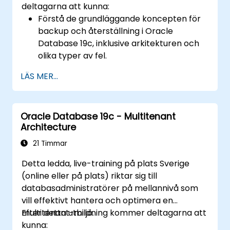
deltagarna att kunna:
uppgradera Oracle RAC och Grid
Förstå de grundläggande koncepten för
Infrastructure med minimering av nedtid
backup och återställning i Oracle
och upprätthållande av systemstabilitet.
Database 19c, inklusive arkitekturen och
olika typer av fel.
Få praktisk erfarenhet av att konfigurera
LÄS MER...
backup- och återställningsinställningar,
inklusive RMAN-miljön och snabb
återställningsområdet.
Oracle Database 19c - Multitenant
Utveckla praktiska färdigheter i att utföra
Architecture
olika typer av backups och
återställningsåtgärder, inklusive fulla,
21 Timmar
incrementella och tidsbaserade
Detta ledda, live-training på plats Sverige
återställningar.
(online eller på plats) riktar sig till
Lära sig hur man utnyttjar Oracles
databasadministratörer på mellannivå som
Flashback-teknik för effektiv
vill effektivt hantera och optimera en
databasåterställning och hantera
multitenant-miljö.
Efter detta utbildning kommer deltagarna att
katastrofscenarier.
kunna:
Tillämpa bästa praxis för backup,