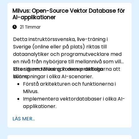
prestanda.
Milvus: Open-Source Vektor Database för
Tillämpa bästa praxis för övervakning av
AI-applikationer
systemets tillgänglighet och prestanda.
21 Timmar
Detta instruktörssvenska, live-träning i
Sverige (online eller på plats) riktas till
dataanalytiker och programutvecklare med
en nivå från nybörjare till mellannivå som vill
lära sig om Milvus och dess praktiska
Efter denna träning kommer deltagarna att
tillämpningar i olika AI-scenarier.
kunna:
Förstå arkitekturen och funktionerna i
Milvus.
Implementera vektordatabaser i olika AI-
applikationer.
Utföra likhets sökningar med hög
LÄS MER...
noggrannhet och hastighet.
Tillämpa Milvus på verklivs AI-utmaningar.