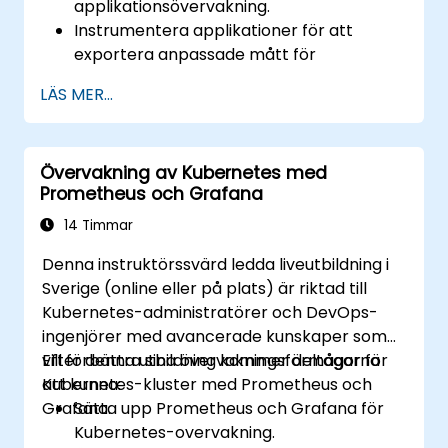
applikationsövervakning.
Instrumentera applikationer för att
exportera anpassade mått för
Prometheus.
LÄS MER...
Skapa och konfigurera instrumentpaneler
i Grafana för att visualisera anpassade
mått.
Övervakning av Kubernetes med
Tillämpa bästa praxis för att integrera
Prometheus och Grafana
övervakning i utvecklingslifscykeln.
14 Timmar
Denna instruktörssvärd ledda liveutbildning i
Sverige (online eller på plats) är riktad till
Kubernetes-administratörer och DevOps-
ingenjörer med avancerade kunskaper som
vill förbättra sina övervakningsförmågor för
Efter denna utbildning kommer deltagarna
Kubernetes-kluster med Prometheus och
att kunna:
Grafana.
Sätta upp Prometheus och Grafana för
Kubernetes-overvakning.