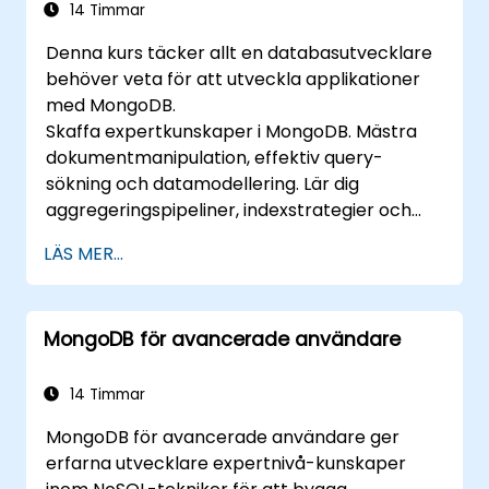
integrera med
14 Timmar
standardövervakningsprogramvara
Denna kurs täcker allt en databasutvecklare
(Munin, Nagios osv.)
behöver veta för att utveckla applikationer
Planera för säkerhetskopieringar och
med MongoDB.
hantera import och export av stora data.
Skaffa expertkunskaper i MongoDB. Mästra
Felsök de vanligaste utvecklarproblemen
dokumentmanipulation, effektiv query-
och felscenarierna.
sökning och datamodellering. Lär dig
aggregeringspipeliner, indexstrategier och
schema design för att bygga skalbara
LÄS MER...
NoSQL-applikationer.
MongoDB för avancerade användare
14 Timmar
MongoDB för avancerade användare ger
erfarna utvecklare expertnivå-kunskaper