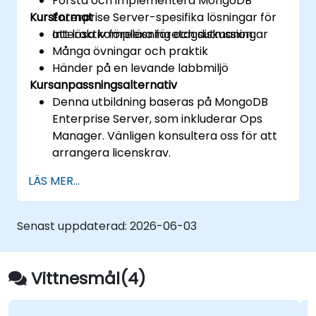
Förstå och implementera MongoDB
Kursformat
Enterprise Server-spesifika lösningar för
att lösa komplexa företagsutmaningar
Interaktiv föreläsning och diskussion
Många övningar och praktik
Händer på en levande labbmiljö
Kursanpassningsalternativ
Denna utbildning baseras på MongoDB
Enterprise Server, som inkluderar Ops
Manager. Vänligen konsultera oss för att
arrangera licenskrav.
För att begära en anpassad utbildning för
LÄS MER...
denna kurs, vänligen kontakta oss för att
arrangera.
Senast uppdaterad:
2026-06-03
Vittnesmål(4)