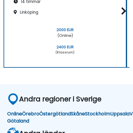
14 timmar
Linköping
2000 EUR
(Online)
2400 EUR
(Klassrum)
Andra regioner i Sverige
Online
Örebro
Östergötland
Skåne
Stockholm
Uppsala
V
Götaland