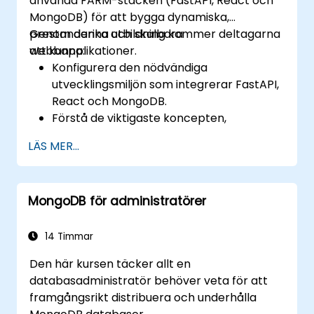
använda FARM-stacken (FastAPI, React och
MongoDB) för att bygga dynamiska,
prestandarika och skalbara
Genom denna utbildning kommer deltagarna
webbapplikationer.
att kunna:
Konfigurera den nödvändiga
utvecklingsmiljön som integrerar FastAPI,
React och MongoDB.
Förstå de viktigaste koncepten,
funktionerna och fördelarna med FARM-
LÄS MER...
stacken.
Lära sig hur man bygger REST-API:er med
FastAPI.
MongoDB för administratörer
Lära sig hur man designar interaktiva
applikationer med React.
Utveckla, testa och distribuera
14 Timmar
applikationer (frontend och backend)
Den här kursen täcker allt en
med FARM-stacken.
databasadministratör behöver veta för att
framgångsrikt distribuera och underhålla