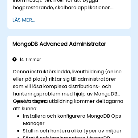
inom NoSQL-tekniker för att bygga
högpresterande, skalbara applikationer.
Behandlar grundläggande principer för
LÄS MER...
avancerad datamanipulation, CRUD-
optimering, indexeringens innerfunktioner och
aggregationspipelines. Fördjupar sig i
MongoDB Advanced Administrator
praktiska tillvägagångssätt för replikering,
sharding, prestandaprofilering och företags
Säkerhet. Hjälper praktiker att implementera
14 Timmar
robusta MongoDB-kluster med
Denna instruktörsledda, liveutbildning (online
automatiserade
eller på plats) riktar sig till administratörer
säkerhetskopieringsstrategier och
som vill lösa komplexa distributions- och
övervakning för produktionsskaliga
hanteringsproblem med hjälp av MongoDB
distributioner.
Ops Manager.
Genom denna utbildning kommer deltagarna
att kunna:
Installera och konfigurera MongoDB Ops
Manager
Ställ in och hantera olika typer av miljöer