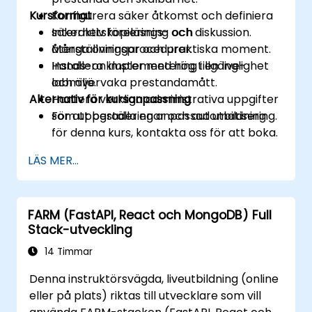
Kursformat
Konfigurera säker åtkomst och definiera
säkerhetskopierings- och
Interaktiv föreläsning och diskussion.
återställningsprocedurer.
Många övningar och praktiska moment.
Installera kluster med hög tillgänglighet
Hands-on implementering i en live-
och övervaka prestandamått.
labmiljö.
Alternativ för kursanpassning
Hantera verkliga administrativa uppgifter
som uppgraderingar och automatisering.
För att beställa en anpassad utbildning
för denna kurs, kontakta oss för att boka.
LÄS MER...
FARM (FastAPI, React och MongoDB) Full
Stack-utveckling
14 Timmar
Denna instruktörsvägda, liveutbildning (online
eller på plats) riktas till utvecklare som vill