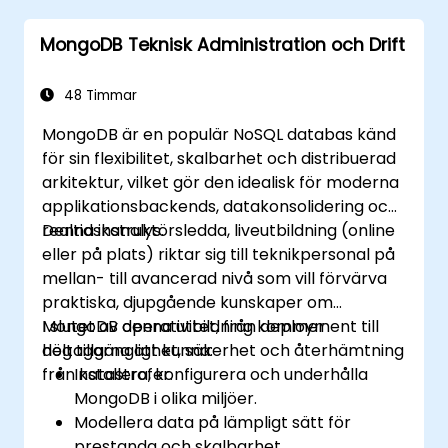
MongoDB Teknisk Administration och Drift
48 Timmar
MongoDB är en populär NoSQL databas känd
för sin flexibilitet, skalbarhet och distribuerad
arkitektur, vilket gör den idealisk för moderna
applikationsbackends, datakonsolidering och
realtidskanalys.
Denna instruktörsledda, liveutbildning (online
eller på plats) riktar sig till teknikpersonal på
mellan- till avancerad nivå som vill förvärva
praktiska, djupgående kunskaper om
MongoDB operativitet, från deployment till
I slutet av denna utbildning kommer
hög tillgänglighet, säkerhet och återhämtning
deltagarna att kunna:
från katastrofer.
Installera, konfigurera och underhålla
MongoDB i olika miljöer.
Modellera data på lämpligt sätt för
prestanda och skalbarhet.