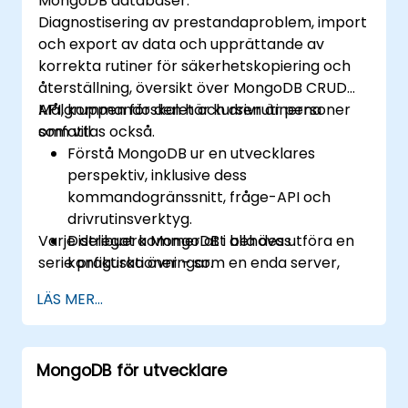
MongoDB databaser.
Diagnostisering av prestandaproblem, import
och export av data och upprättande av
korrekta rutiner för säkerhetskopiering och
återställning, översikt över MongoDB CRUD
API, kommandoskalet och drivrutinerna
Målgruppen för den här kursen är personer
omfattas också.
som vill:
Förstå MongoDB ur en utvecklares
perspektiv, inklusive dess
kommandogränssnitt, fråge-API och
drivrutinsverktyg.
Varje delegat kommer att behöva utföra en
Distribuera MongoDB i alla dess
serie praktiska övningar.
konfigurationer – som en enda server,
med master/slave-replikering, som en
LÄS MER...
replikuppsättning och som ett
fragmenterat kluster.
Utvärdera applikationer och välj hårdvara
MongoDB för utvecklare
på lämpligt sätt.
Övervaka MongoDB-instanser och