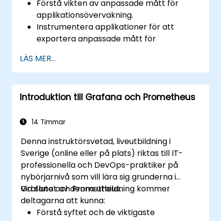
Förstå vikten av anpassade mått för
applikationsövervakning.
Instrumentera applikationer för att
exportera anpassade mått för
Prometheus.
LÄS MER...
Skapa och konfigurera instrumentpaneler
i Grafana för att visualisera anpassade
mått.
Introduktion till Grafana och Prometheus
Tillämpa bästa praxis för att integrera
övervakning i utvecklingslifscykeln.
14 Timmar
Denna instruktörsvetad, liveutbildning i
Sverige (online eller på plats) riktas till IT-
professionella och DevOps-praktiker på
nybörjarnivå som vill lära sig grunderna i
Grafana och Prometheus.
Vid slutet av denna utbildning kommer
deltagarna att kunna:
Förstå syftet och de viktigaste