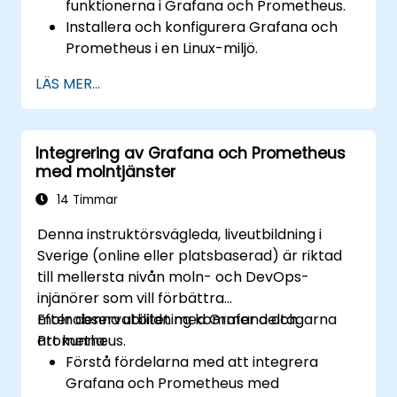
funktionerna i Grafana och Prometheus.
Installera och konfigurera Grafana och
Prometheus i en Linux-miljö.
Ställa in grundläggande datakällor och
LÄS MER...
instrumentpaneler i Grafana.
Övervaka systemmätvärden och
visualisera data med Prometheus.
Integrering av Grafana och Prometheus
med molntjänster
14 Timmar
Denna instruktörsvägleda, liveutbildning i
Sverige (online eller platsbaserad) är riktad
till mellersta nivån moln- och DevOps-
injänörer som vill förbättra
molnobservabilitet med Grafana och
Efter denna utbildning kommer deltagarna
Prometheus.
att kunna:
Förstå fördelarna med att integrera
Grafana och Prometheus med