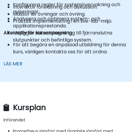
Konfigurera regler för systemövervakning och
Interaktiv föreläsning och diskussion.
aviseringar.
Massor av övningar och övning.
Analysera och optimera system- och
Praktisk implementering i en live-lab-miljö.
applikationsprestanda.
Alternativ för kursanpassning
Möjliggör säker integrering till fjärranslutna
slutpunkter och befintliga system.
För att begära en anpassad utbildning för denna
kurs, vänligen kontakta oss för att ordna.
LÄS MER
Kursplan
Införandet
Prometheus jämfört med Graphite jämfört med