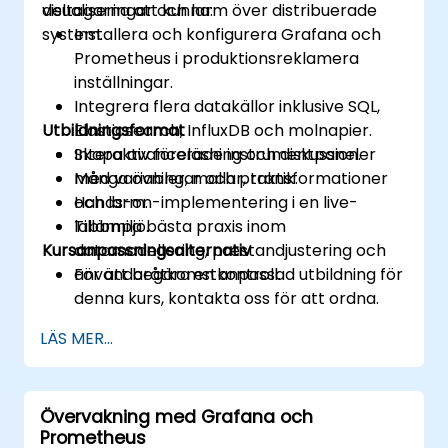
visualiseringar och larm över distribuerade
deltagarna att kunna:
system.
Installera och konfigurera Grafana och
Prometheus i produktionsreklamera
inställningar.
Integrera flera datakällor inklusive SQL,
Utbildningsformat
Elasticsearch, InfluxDB och molnapier.
Skapa avancerade instrumentpaneler
Interaktiv föreläsning och diskussion.
med variabler, mallar, transformationer
Många övningar och praktik.
och larm.
Hands-on-implementering i en live-
Tillämpa bästa praxis inom
labbmiljö.
Kursanpassningsalternativ
datamodellering, prestandjustering och
användaråtkomstkontroll.
För att begära en anpassad utbildning för
denna kurs, kontakta oss för att ordna.
LÄS MER...
Övervakning med Grafana och
Prometheus