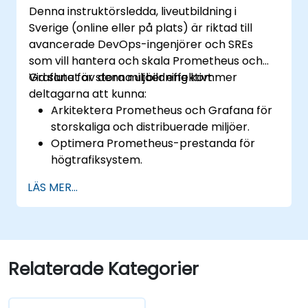
Denna instruktörsledda, liveutbildning i
Sverige (online eller på plats) är riktad till
avancerade DevOps-ingenjörer och SREs
som vill hantera och skala Prometheus och
Grafana för stora miljöer effektivt.
Vid slutet av denna utbildning kommer
deltagarna att kunna:
Arkitektera Prometheus och Grafana för
storskaliga och distribuerade miljöer.
Optimera Prometheus-prestanda för
högtrafiksystem.
Konfigurera Grafana för stora
LÄS MER...
datamängder och komplexa
visualiseringar.
Implementera avancerade felsöknings-
och skalningsstrategier.
Relaterade Kategorier