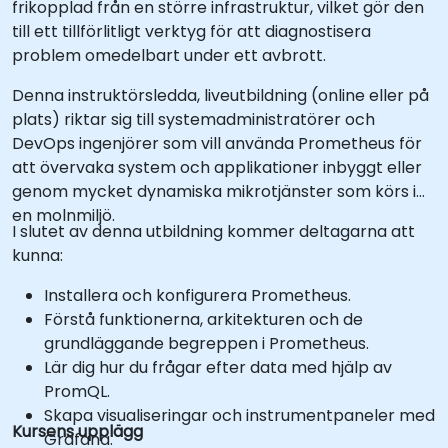
frikopplad från en större infrastruktur, vilket gör den
till ett tillförlitligt verktyg för att diagnostisera
problem omedelbart under ett avbrott.
Denna instruktörsledda, liveutbildning (online eller på
plats) riktar sig till systemadministratörer och
DevOps ingenjörer som vill använda Prometheus för
att övervaka system och applikationer inbyggt eller
genom mycket dynamiska mikrotjänster som körs i
en molnmiljö.
I slutet av denna utbildning kommer deltagarna att
kunna:
Installera och konfigurera Prometheus.
Förstå funktionerna, arkitekturen och de
grundläggande begreppen i Prometheus.
Lär dig hur du frågar efter data med hjälp av
PromQL.
Skapa visualiseringar och instrumentpaneler med
Kursens upplägg
Grafana.