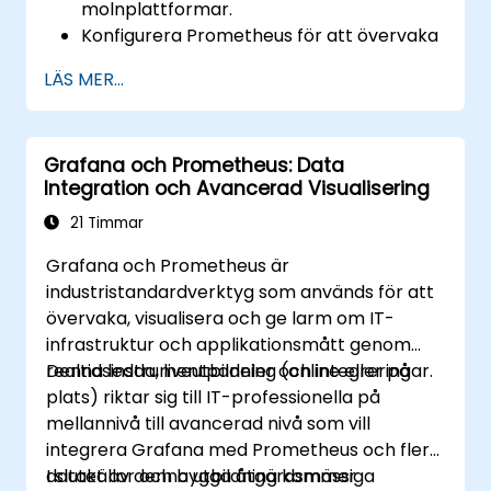
molnplattformar.
Konfigurera Prometheus för att övervaka
molnbaserade resurser.
LÄS MER...
Anpassa Grafana för att visualisera
molntjänstmetriker.
Utnyttja molnativa verktyg och
Grafana och Prometheus: Data
integreringar för skalbar övervakning.
Integration och Avancerad Visualisering
21 Timmar
Grafana och Prometheus är
industristandardverktyg som används för att
övervaka, visualisera och ge larm om IT-
infrastruktur och applikationsmått genom
realtidsinstrumentpaneler och integreringar.
Denna ledda, liveutbildning (online eller på
plats) riktar sig till IT-professionella på
mellannivå till avancerad nivå som vill
integrera Grafana med Prometheus och flera
datakällor och bygga åtgärdsmässiga
I slutet av denna utbildning kommer