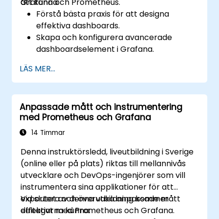
Grafana och Prometheus.
att kunna:
Förstå bästa praxis för att designa
effektiva dashboards.
Skapa och konfigurera avancerade
dashboardselement i Grafana.
Utnyttja Grafana-mallar för dynamiska
LÄS MER...
och återanvändbara dashboards.
Implementera aviseringssmekanismer för
att öka operationell uppmärksamhet.
Anpassade mått och instrumentering
med Prometheus och Grafana
14 Timmar
Denna instruktörsledd, liveutbildning i Sverige
(online eller på plats) riktas till mellannivås
utvecklare och DevOps-ingenjörer som vill
instrumentera sina applikationer för att
exportera och övervaka anpassade mått
Vid slutet av denna utbildning kommer
effektivt med Prometheus och Grafana.
deltagarna kunna: