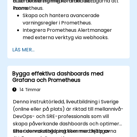
automatisering med Grafana och
Efter denna träning kommer deltagarna att
Prometheus.
kunna:
Skapa och hantera avancerade
varningsregler i Prometheus.
Integrera Prometheus Alertmanager
med externa verktyg via webhooks.
Automatisera svar på varningar för
LÄS MER...
snabbare problemlösning.
Använd Grafana för att visualisera och
hantera varningar effektivt.
Bygga effektiva dashboards med
Grafana och Prometheus
14 Timmar
Denna instruktörledd, liveutbildning i Sverige
(online eller på plats) är riktad till mellannivå-
DevOps- och SRE-professionals som vill
skapa påverkande dashboards och optimera
sina övervakningspraktiker med hjälp av
Efter denna utbildning kommer deltagarna