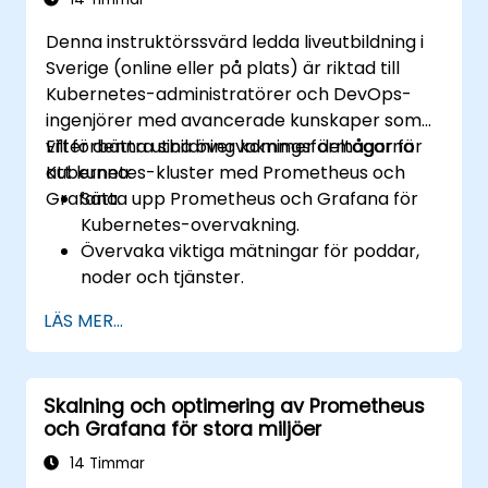
Denna instruktörssvärd ledda liveutbildning i
Sverige (online eller på plats) är riktad till
Kubernetes-administratörer och DevOps-
ingenjörer med avancerade kunskaper som
vill förbättra sina övervakningsförmågor för
Efter denna utbildning kommer deltagarna
Kubernetes-kluster med Prometheus och
att kunna:
Grafana.
Sätta upp Prometheus och Grafana för
Kubernetes-overvakning.
Övervaka viktiga mätningar för poddar,
noder och tjänster.
Skapa dynamiska instrumentpaneler för
LÄS MER...
att visualisera klusterhälsa och
prestanda.
Implementera aviseringstrategier för
Skalning och optimering av Prometheus
proaktiv felupplösning.
och Grafana för stora miljöer
Tillämpa bästa praxis för skalning av
övervakningslösningar i Kubernetes-
14 Timmar
miljöer.