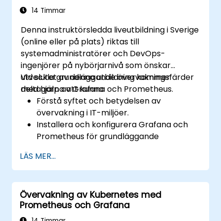
14 Timmar
Denna instruktörsledda liveutbildning i Sverige
(online eller på plats) riktas till
systemadministratörer och DevOps-
ingenjörer på nybörjarnivå som önskar
utveckla grundläggande övervakningsfärder
Vid slutet av denna utbildning kommer
med hjälp av Grafana och Prometheus.
deltagarna att kunna:
Förstå syftet och betydelsen av
övervakning i IT-miljöer.
Installera och konfigurera Grafana och
Prometheus för grundläggande
övervakningsuppgifter.
LÄS MER...
Skapa enkla instrumentpaneler och
aviseringar för att visualisera systemets
prestanda.
Övervakning av Kubernetes med
Tillämpa bästa praxis för övervakning av
Prometheus och Grafana
systemets tillgänglighet och prestanda.
14 Timmar