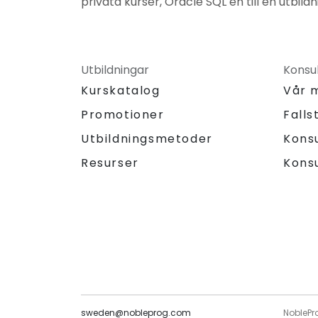
privata kurser, Oracle SQL en till en utbildn
Utbildningar
Konsul
Kurskatalog
Vår 
Promotioner
Falls
Utbildningsmetoder
Kons
Resurser
Kons
sweden@nobleprog.com
NoblePr