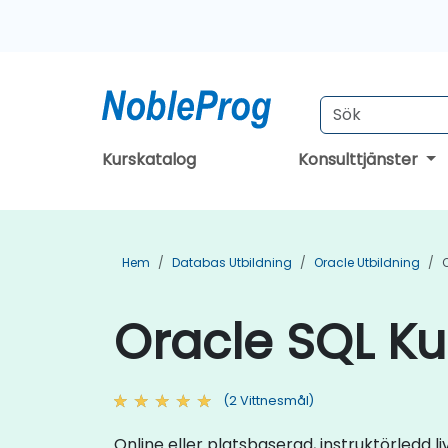
Kurskatalog
Konsulttjänster
Hem
Databas Utbildning
Oracle Utbildning
Oracle SQL Kur
(2 Vittnesmål)
Online eller platsbaserad, instruktörledd 