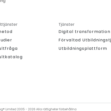
ing
ttjänster
Tjänster
metod
Digital transformation
tudier
Förvaltad Utbildningst
Utbildningsplattform
ultfråga
ultkatalog
og® Limited 2005 -
2026
Alla rättigheter förbehållna