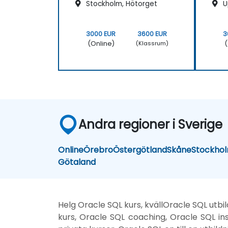
Stockholm, Hötorget
U
3000 EUR
3600 EUR
3
(Online)
(
(Klassrum)
Andra regioner i Sverige
Online
Örebro
Östergötland
Skåne
Stockho
Götaland
Helg Oracle SQL kurs, kvällOracle SQL utbi
kurs, Oracle SQL coaching, Oracle SQL ins