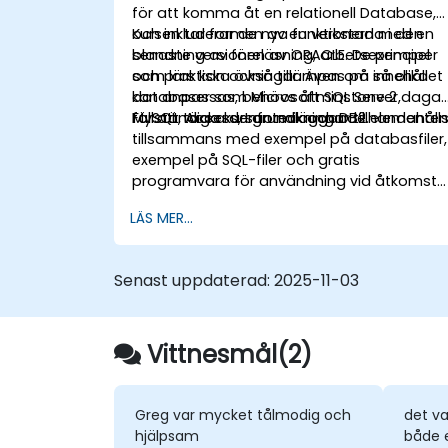
för att komma åt en relationell Database,
och inkluderar de nya funktionerna i den
Kursen tar formen av en verkstad med en
senaste versionen av ORACLE. De principer
blandning av föreläsning, arbetsexempel
som lärs kan också tillämpas på så olika
och praktiska övningar. Även om innehållet
databaser som Microsoft SQL Server,
kan anpassas, behövs åtminstone 2 dagar
MySQL, Access, Informix och DB2.
för att täcka de grundläggande elementen
Fullständiga kursanteckningar tillhandahåll
tillsammans med exempel på databasfiler,
exempel på SQL-filer och gratis
programvara för användning vid åtkomst
till en ORACLE-databas.
LÄS MER...
Senast uppdaterad:
2025-11-03
Vittnesmål(2)
Greg var mycket tålmodig och
det va
hjälpsam
både 