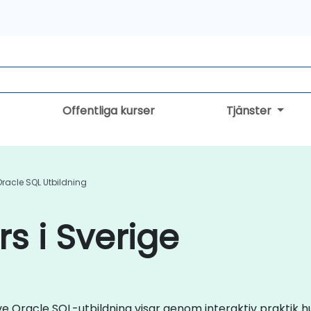
Offentliga kurser
Tjänster
Oracle SQL Utbildning
s i Sverige
live Oracle SQL-utbildning visar genom interaktiv praktik