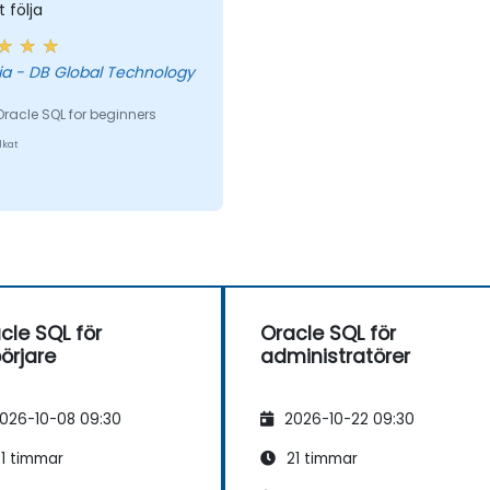
t följa
chnology
Oracle SQL for beginners
lkat
cle SQL för
Oracle SQL för
örjare
administratörer
026-10-08 09:30
2026-10-22 09:30
1 timmar
21 timmar