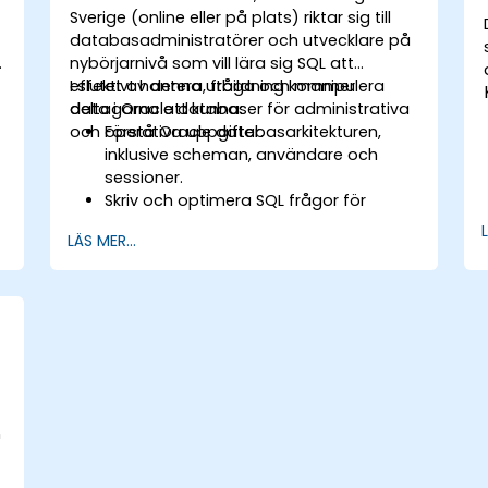
Sverige (online eller på plats) riktar sig till
databasadministratörer och utvecklare på
nybörjarnivå som vill lära sig SQL att
effektivt hantera, fråga och manipulera
I slutet av denna utbildning kommer
data i Oracle databaser för administrativa
deltagarna att kunna:
och operativa uppgifter.
Förstå Oracle databasarkitekturen,
inklusive scheman, användare och
sessioner.
Skriv och optimera SQL frågor för
hämtning, filtrering och manipulering
LÄS MER...
av data.
Använd kopplingar, underfrågor och
ange operatorer för att arbeta med
flera tabeller och komplexa frågor.
Utför aggregering, gruppering och
.
analys av data med hjälp av SQL-
funktioner.
Hantera schemaobjekt som vyer,
sekvenser och index för att förbättra
n
databasåtgärderna.