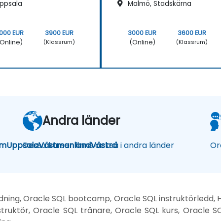
ppsala
Malmö, Stadskärna
000 EUR
3900 EUR
3000 EUR
3600 EUR
Online)
(Online)
(Klassrum)
(Klassrum)
Andra länder
lm
Uppsala
Dessa kurser finns också i andra länder
Västmanland
Västra
Or
ldning, Oracle SQL bootcamp, Oracle SQL instruktörledd, H
truktör, Oracle SQL tränare, Oracle SQL kurs, Oracle S