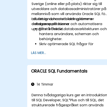
Sverige (online eller på plats) riktar sig till
utvecklare och databasadministratörer på
mellannivå som vill använda Oracle SQL för
att designa, hantera och optimera
I slutet av denna utbildning kommer
databasapplikationer och automatisera
deltagarna att kunna:
uppgifter effektivt.
Förstå Oracle databasarkitekturen och
hantera användare, scheman och
behörigheter.
Skriv optimerade SQL frågor för
hämtning, manipulering och analys av
LÄS MER...
data.
Använd avancerade SQL tekniker,
inklusive kopplingar, underfrågor och
hierarkiska frågor.
ORACLE SQL Fundamentals
Utforma och hantera databasobjekt
som tabeller, index, vyer och sekvenser
14 Timmar
Denna tvådagariga kurs ger en introduktio
till SQL Developer, SQL*Plus och till SQL, det
strukturerade frågespråket som används