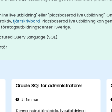
ine live utbildning" eller "platsbaserad live utbildning". O
eraktiv,
fjärrskrivbord
. Platsbaserad live utbildning kan g
s företagsutbildningscenter i Sverige.
ctured Query Language (SQL).
ntör
Oracle SQL för administratörer
21 Timmar
Denna instruktörsledda, liveutbildning i