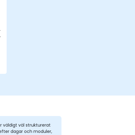
.
s
r väldigt väl strukturerat
efter dagar och moduler,