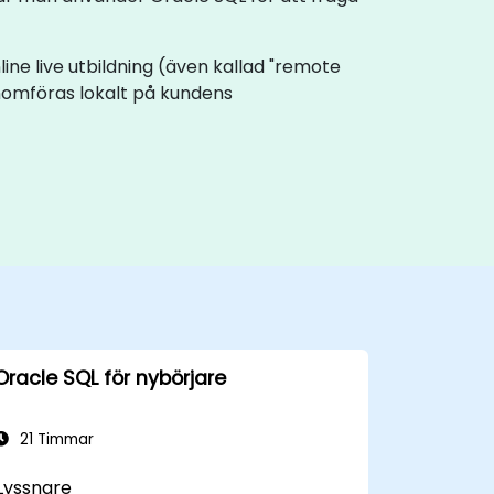
nline live utbildning (även kallad "remote
enomföras lokalt på kundens
Oracle SQL för nybörjare
21 Timmar
Lyssnare