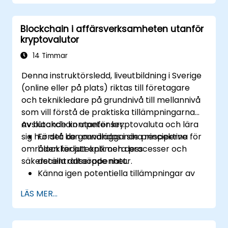
kunniga deltagare med grundläggande
erfarenhet till avancerad operationell
Blockchain i affärsverksamheten utanför
förmåga inom områdena blockkettegrunder,
kryptovalutor
plånboks- och transaktionsforensik, flöden
på den暗网 (mörka webben),
14 Timmar
blandningsverktyg och integritetsfunktioner,
Denna instruktörsledd, liveutbildning i Sverige
ransomware-svar samt penningtvätt över
(online eller på plats) riktas till företagare
olika blockkettar. Varje dag kombinerar
och teknikledare på grundnivå till mellannivå
teoribildning med omfattande praktiska
som vill förstå de praktiska tillämpningarna
laborationer och realistiska simulationer med
av blockchain utanför kryptovaluta och lära
Avslutande kompetenser:
hjälp av öppen-källkodsverktig för forensik,
sig hur det kan användas i sina respektive
Förstå de grundläggande principerna för
blockchain-explorers och
områden för att optimera processer och
blockkedjuteknik och dess
undersökningsdataset. Kursen avslutas med
säkerställa dataöppenhet.
decentraliserade natur.
avdelningen för penningtvättsförebyggande
Känna igen potentiella tillämpningar av
compliance, kontakt med börser, hantering
blockchain inom leveranskedja,
av digital bevisning samt en
LÄS MER...
identitetsbehandling och smarta
kapplöpningssimulation där deltagarna
kontrakt.
genomför en slutgiltig korruptionsutredning
Insikter om att distribuera
från den första underrättelsetipsen fram till