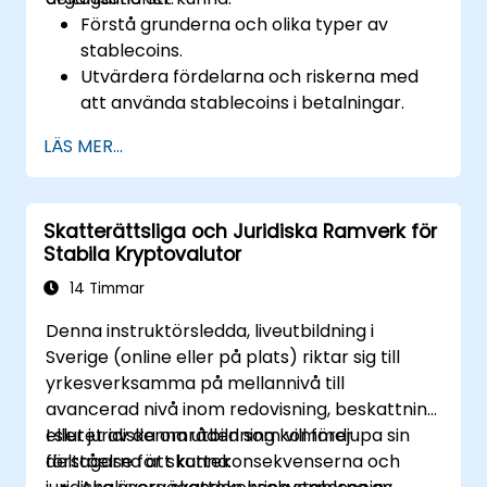
Förstå grunderna och olika typer av
stablecoins.
Utvärdera fördelarna och riskerna med
att använda stablecoins i betalningar.
Utforska verkliga användningsfall och
LÄS MER...
regelmässiga överväganden.
Utforma strategier för att integrera
stablecoin-betalningar i affärsmodeller.
Skatterättsliga och Juridiska Ramverk för
Håll dig informerad om nya trender och
Stabila Kryptovalutor
innovationer inom stablecoin-
applikationer.
14 Timmar
Denna instruktörsledda, liveutbildning i
Sverige (online eller på plats) riktar sig till
yrkesverksamma på mellannivå till
avancerad nivå inom redovisning, beskattning
eller juridiska områden som vill fördjupa sin
I slutet av denna utbildning kommer
förståelse för skattekonsekvenserna och
deltagarna att kunna: