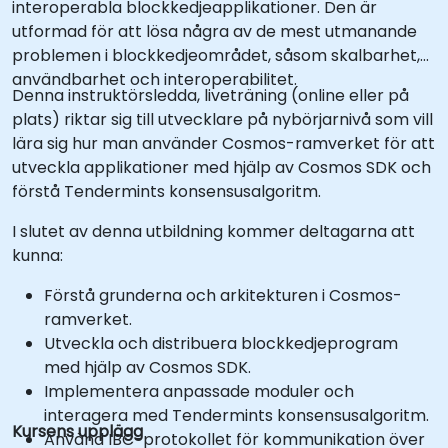
interoperabla blockkedjeapplikationer. Den är
utformad för att lösa några av de mest utmanande
problemen i blockkedjeområdet, såsom skalbarhet,
användbarhet och interoperabilitet.
Denna instruktörsledda, liveträning (online eller på
plats) riktar sig till utvecklare på nybörjarnivå som vill
lära sig hur man använder Cosmos-ramverket för att
utveckla applikationer med hjälp av Cosmos SDK och
förstå Tendermints konsensusalgoritm.
I slutet av denna utbildning kommer deltagarna att
kunna:
Förstå grunderna och arkitekturen i Cosmos-
ramverket.
Utveckla och distribuera blockkedjeprogram
med hjälp av Cosmos SDK.
Implementera anpassade moduler och
interagera med Tendermints konsensusalgoritm.
Kursens upplägg
Använd IBC-protokollet för kommunikation över