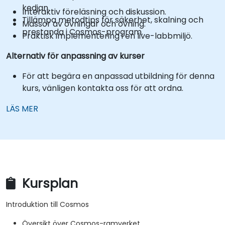
kedjan.
Interaktiv föreläsning och diskussion.
Tillämpa metodtips för säkerhet, skalning och
Massor av övningar och övning.
prestanda i Cosmos-program.
Praktisk implementering i en live-labbmiljö.
Alternativ för anpassning av kurser
För att begära en anpassad utbildning för denna
kurs, vänligen kontakta oss för att ordna.
LÄS MER
Kursplan
Introduktion till Cosmos
Översikt över Cosmos-ramverket