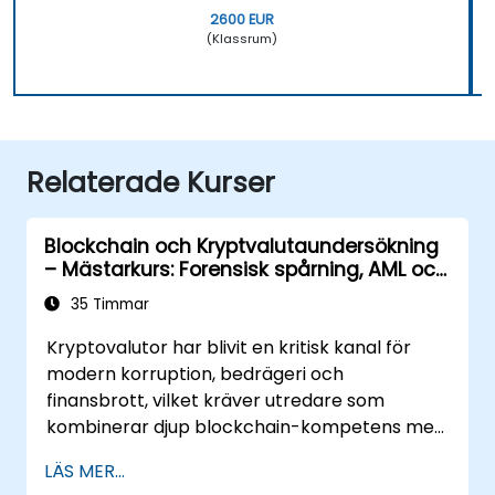
2600 EUR
(Klassrum)
Relaterade Kurser
Blockchain och Kryptvalutaundersökning
– Mästarkurs: Forensisk spårning, AML och
anti-korruptionsinsatser
35 Timmar
Kryptovalutor har blivit en kritisk kanal för
modern korruption, bedrägeri och
finansbrott, vilket kräver utredare som
kombinerar djup blockchain-kompetens med
forensisk metodik och juridisk insikt. Denna
LÄS MER...
instruktörsledda mästarkurs leder tekniskt