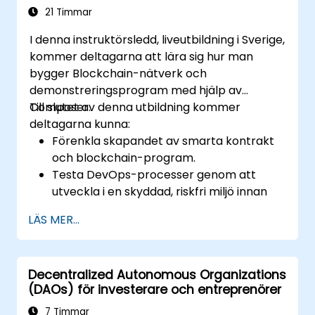
21 Timmar
I denna instruktörsledd, liveutbildning i Sverige,
kommer deltagarna att lära sig hur man
bygger Blockchain-nätverk och
demonstreringsprogram med hjälp av
Composer.
Till slutet av denna utbildning kommer
deltagarna kunna:
Förenkla skapandet av smarta kontrakt
och blockchain-program.
Testa DevOps-processer genom att
utveckla i en skyddad, riskfri miljö innan
distribution.
LÄS MER...
Använd Composers modelleringsspråk
tillsammans med JavaScript för att skriva
transaktioner.
Decentralized Autonomous Organizations
Implementera ett utvecklingsprocess
(DAOs) för investerare och entreprenörer
som anpassar sig efter affärskrav och
utveckling.
7 Timmar