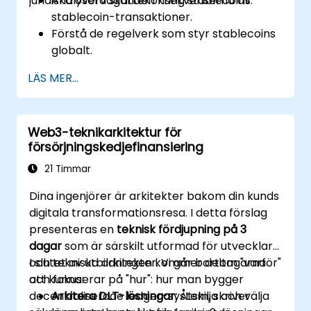
juridiska överväganden kring stablecoins.
Analysera skattekonsekvenserna av
stablecoin-transaktioner.
Förstå de regelverk som styr stablecoins
globalt.
Ge råd till företag om efterlevnad av
LÄS MER...
stablecoin-relaterade lagar.
Utvärdera risker förknippade med
skatteundandragande och penningtvätt
Web3-teknikarkitektur för
genom stablecoins.
försörjningskedjefinansiering
Förbered dig på förändringar i
kryptovalutaregler som påverkar
21 Timmar
stablecoins.
Dina ingenjörer är arkitekter bakom din kunds
digitala transformationsresa. I detta förslag
presenteras en
teknisk fördjupning på 3
dagar
som är särskilt utformad för utvecklare
och tekniska arkitekter. Vi går bortom "varför"
I slutet av utbildningen kommer deltagarna
och fokuserar på "hur": hur man bygger
att kunna:
decentraliserade ledger-system, skriver
Arkitera DLT-lösningar:
Åtskilja och välja