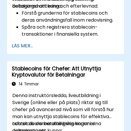
betalningshantering och efterlevnad.
deltagarna att kunna:
Förstå grunderna för stablecoins och
deras användningsfall inom redovisning.
Spåra och registrera stablecoin-
transaktioner i finansiella system.
Utvärdera effekten av stablecoins på
LÄS MER...
regelefterlevnad och revisionspraxis.
Integrera stablecoins i
redovisningsarbetsflöden för betalningar
Stablecoins för Chefer: Att Utnyttja
och finansiell rapportering.
Kryptovalutor för Betalningar
Ta itu med utmaningar relaterade till
värdering, beskattning och
14 Timmar
blockkedjeintegration.
Denna instruktörsledda, liveutbildning i
Sverige (online eller på plats) riktar sig till
chefer på avancerad nivå som vill förstå hur
man kan utnyttja stablecoins för effektiva
och skalbara betalningslösningar i sina
I slutet av denna utbildning kommer
organisationer.
deltagarna att kunna: