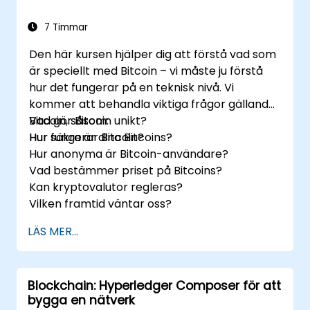
regelverksaspekter och beredskap för
blockchain-antagandet.
7 Timmar
Den här kursen hjälper dig att förstå vad som
är speciellt med Bitcoin – vi måste ju förstå
hur det fungerar på en teknisk nivå. Vi
kommer att behandla viktiga frågor gällande
Bitcoin, såsom:
Vad gör Bitcoin unikt?
Hur fungerar Bitcoin?
Hur säkra är dina Bitcoins?
Hur anonyma är Bitcoin-användare?
Vad bestämmer priset på Bitcoins?
Kan kryptovalutor regleras?
Vilken framtid väntar oss?
LÄS MER...
Blockchain: Hyperledger Composer för att
bygga en nätverk