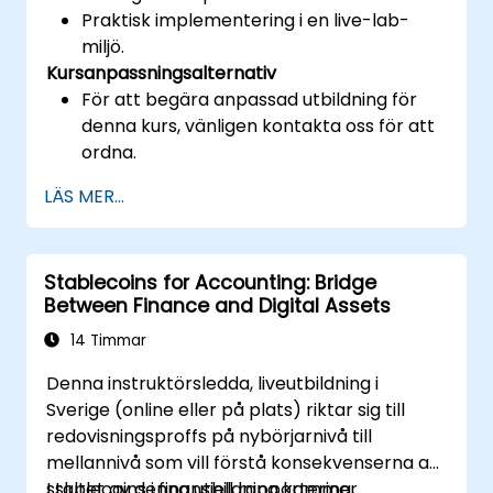
Praktisk implementering i en live-lab-
miljö.
Kursanpassningsalternativ
För att begära anpassad utbildning för
denna kurs, vänligen kontakta oss för att
ordna.
LÄS MER...
Stablecoins for Accounting: Bridge
Between Finance and Digital Assets
14 Timmar
Denna instruktörsledda, liveutbildning i
Sverige (online eller på plats) riktar sig till
redovisningsproffs på nybörjarnivå till
mellannivå som vill förstå konsekvenserna av
stablecoins i finansiell rapportering,
I slutet av denna utbildning kommer