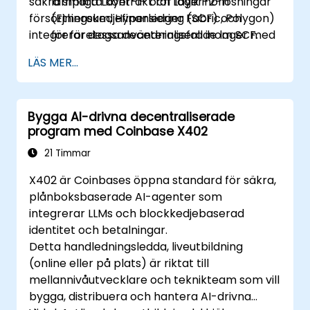
säkra smarta kontrakt för logik inom
lämpliga Layer-1- och Layer-2-lösningar
försörjningskedjefinansiering (SCF) och
(Ethereum, Hyperledger Fabric, Polygon)
integrerar dessa deceteraliserade lager med
för företagsanvändningsfall inom SCF.
befintliga företags-ERP-system.
Utveckla smarta kontrakt:
Skriva,
LÄS MER...
kompilerade och distribuera smarta
kontrakt (t.ex. Solidity eller Chaincode)
som automatiserar fakturering,
Bygga AI-drivna decentraliserade
godkännande av fakturor och
program med Coinbase X402
betalningsavrundning.
Implementera tokenisering:
Konstruera
21 Timmar
ERC-20/ERC-721/ERC-1155-
X402 är Coinbases öppna standard för säkra,
tokenstandarder för att representera
plånboksbaserade AI-agenter som
realworld-tillgångar (fakturor/lager) på-
integrerar LLMs och blockkedjebaserad
chain.
identitet och betalningar.
Koppla Web2 och Web3:
Designa
Detta handledningsledda, liveutbildning
integrationslagret genom användning av
(online eller på plats) är riktat till
Orakel (t.ex. Chainlink) för att hämta off-
mellannivåutvecklare och teknikteam som vill
chain-data (logistiska API:er) för att
bygga, distribuera och hantera AI-drivna
trigga on-chain-betalningar.