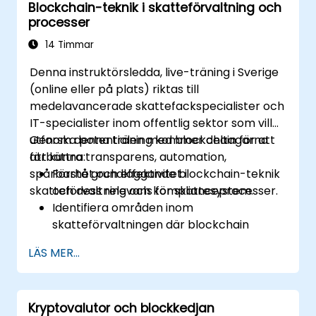
Blockchain-teknik i skatteförvaltning och
decentraliserade program (dApps) på
en rättsredovisningsberedskapsrapport.
processer
blockkedjeprogramvaror.
Förstå utmaningar och
14 Timmar
säkerhetsaspekter vid implementering av
Denna instruktörsledda, live-träning i Sverige
blockchain i företag.
(online eller på plats) riktas till
medelavancerade skattefackspecialister och
IT-specialister inom offentlig sektor som vill
utforska potentialen med blockchain för att
Genom denna träning kommer deltagarna
förbättra transparens, automation,
att kunna:
spårbarhet och effektivitet i
Förstå grundläggande blockchain-teknik
skatteförvaltning och komplianceprocesser.
och dess relevans för skattesystem.
Identifiera områden inom
skatteförvaltningen där blockchain
lägger till värde.
LÄS MER...
Värdera användningsfall som digital
fakturering, momsinsamling och
gränsöverskridande beskattning.
Kryptovalutor och blockkedjan
Beda omdenka utmaningar,