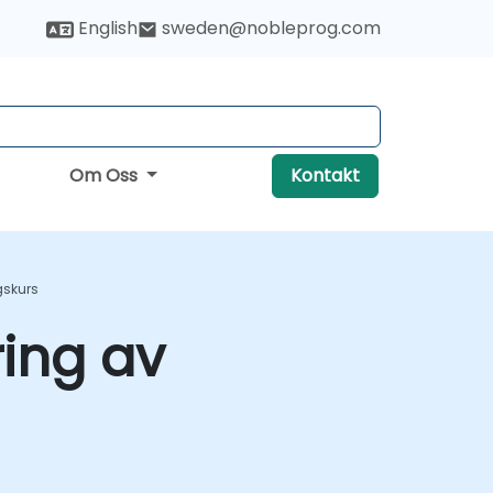
English
sweden@nobleprog.com
Om Oss
Kontakt
gskurs
ing av