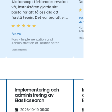
Alla koncept förklarades mycket
Demonstrationen 
väl, instruktören gjorde sitt
bästa för att få oss alla att
förstå teorin. Det var bra att vi i
Kenneth Wong - Ho
Authority
början av varje dag gick igenom
allt vi hade gjort under de
Kurs - Implementatio
Administration of Ela
föregående träningsdagen, så
Laura
att vi fick en uppferskning innan
Maskintolkat
Kurs - Implementation and
Administration of Elasticsearch
vi dykade in i ny information.
Maskintolkat
Implementering och
Implementeri
administrering av
administrerin
Elasticsearch
Elasticsearch
2026-10-19 09:30
2026-11-02 09