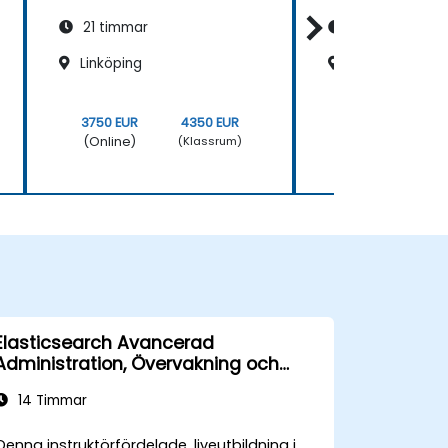
21 timmar
21 timmar
Linköping
Stockholm, Hö
3750 EUR
4350 EUR
3750 EUR
(Online)
(Online)
(Klassrum)
Elasticsearch Avancerad
Administration, Övervakning och
Underhåll
14 Timmar
Denna instruktörfördelade, liveutbildning i