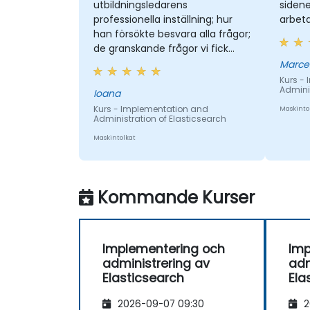
utbildningsledarens
sidene
professionella inställning; hur
arbet
han försökte besvara alla frågor;
de granskande frågor vi fick
ställa: att engagera oss i
Marce
konversationer
Kurs -
Adminis
Ioana
Kurs - Implementation and
Maskinto
Administration of Elasticsearch
Maskintolkat
Kommande Kurser
Implementering och
Imp
administrering av
adm
Elasticsearch
Ela
2026-09-07 09:30
2