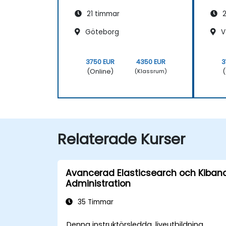
21 timmar
2
Göteborg
V
3750 EUR
4350 EUR
3
(Online)
(
(Klassrum)
Relaterade Kurser
Avancerad Elasticsearch och Kiban
Administration
35 Timmar
Denna instruktörsledda, liveutbildning