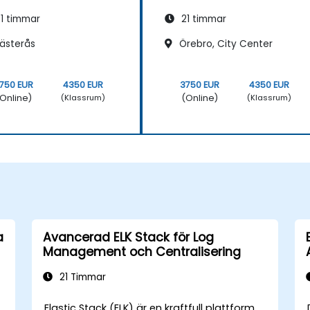
1 timmar
21 timmar
ästerås
Örebro, City Center
750 EUR
4350 EUR
3750 EUR
4350 EUR
Online)
(Online)
(Klassrum)
(Klassrum)
a
Avancerad ELK Stack för Log
Management och Centralisering
21 Timmar
Elastic Stack (ELK) är en kraftfull plattform