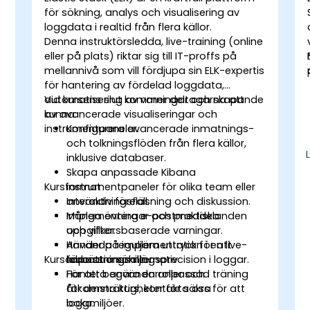
för sökning, analys och visualisering av
loggdata i realtid från flera källor.
Denna instruktörsledda, live-training (online
eller på plats) riktar sig till IT-proffs på
mellannivå som vill fördjupa sin ELK-expertis
för hantering av fördelad loggdata,
automatisering av varningar och skapande
Vid kursens slut kommer deltagarna att
av avancerade visualiseringar och
kunna:
instrumentpaneler.
Konfigurera avancerade inmatnings-
och tolkningsflöden från flera källor,
inklusive databaser.
Skapa anpassade Kibana
Kursformat
instrumentpaneler för olika team eller
n
användningsfall.
Interaktiv föreläsning och diskussion.
Implementera e-postmeddelanden
Många övningar och praktiska
och villkorsbaserade varningar.
uppgifter.
Använda reguljära uttryck för att
Händer på implementation i en live-
Kursanpassningsalternativ
förbättra sökningsprecision i loggar.
laborationsmiljö.
Hantera användarroller och
För att begära en anpassad träning
åtkomsträttigheter för säkra
för denna kurs, kontakta oss för att
loggmiljöer.
boka.