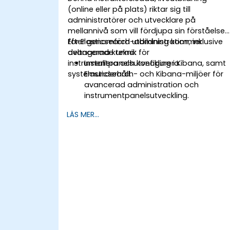
(online eller på plats) riktar sig till
administratörer och utvecklare på
mellannivå som vill fördjupa sin förståelse
för Elasticsearch-administration, inklusive
Efter genomförd utbildning kommer
avancerade teknik för
deltagarna kunna:
instrumentpanelsutveckling i Kibana, samt
Installera och konfigurera
systemunderhåll.
Elasticsearch- och Kibana-miljöer för
avancerad administration och
instrumentpanelsutveckling.
Skapa och hantera Elasticsearch-
LÄS MER...
indices, mappningar och
datamodeller.
Utveckla avancerade frågor och filter
för att extrahera värdefulla insikter frå
Elasticsearch-data.
Designa och bygga interaktiva
instrumentpaneler i Kibana med olika
visualiseringstyper och tekniker.
Implementera bästa praxis för
Elasticsearch- och Kibana-
administration, optimering och