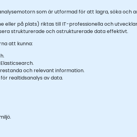
 analysemotorn som är utformad för att lagra, söka och an
ne eller på plats) riktas till IT-professionella och utveck
ysera strukturerade och ostrukturerade data effektivt.
na att kunna:
h.
Elasticsearch.
restanda och relevant information.
ör realtidsanalys av data.
iljö.