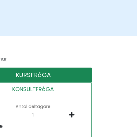
mar
KURSFRåGA
KONSULTFRåGA
Antal deltagare
ne