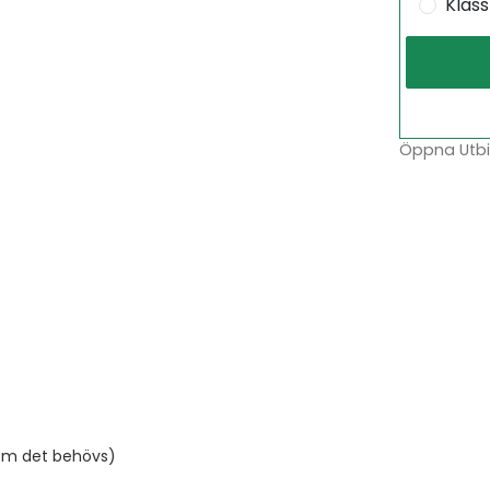
Klas
Öppna Utbil
t om det behövs)