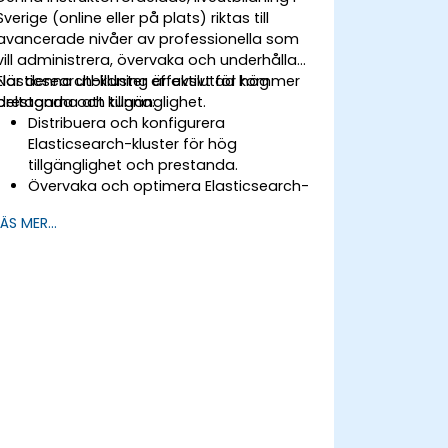
Sverige (online eller på plats) riktas till
avancerade nivåer av professionella som
vill administrera, övervaka och underhålla
Elasticsearch-kluster effektivt för hög
När denna utbildning är avslutad kommer
prestanda och tillgänglighet.
deltagarna att kunna:
Distribuera och konfigurera
Elasticsearch-kluster för hög
tillgänglighet och prestanda.
Övervaka och optimera Elasticsearch-
operationer.
LÄS MER...
Koppla samman med Kibana och
Logstash för avancerad analys och
visualisering.
Utöka Elasticsearch-funktionaliteten
med plugins.
Skala Elasticsearch genom
klustertechniker och sharding.