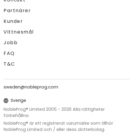
Partnärer
Kunder
Vittnesmål
Jobb
FAQ
T&C
sweden@nobleprog.com
Sverige
NobleProg® Limited 2005 -
2026
Alla rättigheter
förbehållna
NobleProg® är ett registrerat varumärke som tillhör
NobleProg Limited och / eller dess dotterbolag.