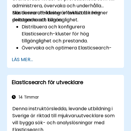
administrera, övervaka och underhålla
Elasticsearch-kluster effektivt för hög
När denna utbildning är avslutad kommer
prestanda och tillgänglighet.
deltagarna att kunna:
Distribuera och konfigurera
Elasticsearch-kluster för hög
tillgänglighet och prestanda.
Övervaka och optimera Elasticsearch-
operationer.
LÄS MER...
Koppla samman med Kibana och
Logstash för avancerad analys och
visualisering.
Elasticsearch för utvecklare
Utöka Elasticsearch-funktionaliteten med
plugins.
Skala Elasticsearch genom
14 Timmar
klustertechniker och sharding.
Denna instruktörsledda, levande utbildning i
Sverige är riktad till mjukvaruutvecklare som
vill bygga sök- och analyslösningar med
Elasticsearch.