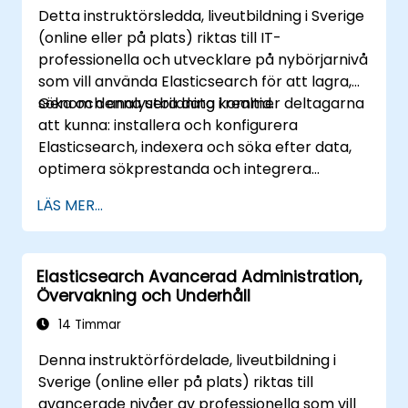
Detta instruktörsledda, liveutbildning i Sverige
Implementera bästa praxis för
(online eller på plats) riktas till IT-
Elasticsearch- och Kibana-
professionella och utvecklare på nybörjarnivå
administration, optimering och felsökning.
som vill använda Elasticsearch för att lagra,
söka och analysera data i realtid.
Genom denna utbildning kommer deltagarna
att kunna: installera och konfigurera
Elasticsearch, indexera och söka efter data,
optimera sökprestanda och integrera
Elasticsearch med program.
LÄS MER...
Elasticsearch Avancerad Administration,
Övervakning och Underhåll
14 Timmar
Denna instruktörfördelade, liveutbildning i
Sverige (online eller på plats) riktas till
avancerade nivåer av professionella som vill