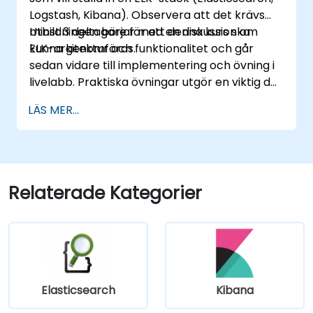
Logstash, Kibana). Observera att det krävs
minst 3 deltagare för att denna kurs ska
Utbildningen börjar med en diskussion om
kunna genomföras.
ELK-arkitektur och funktionalitet och går
sedan vidare till implementering och övning i
livelabb. Praktiska övningar utgör en viktig del
av utbildningen och ger deltagarna en chans
LÄS MER...
att omsätta sina kunskaper i praktiken
samtidigt som de får feedback på sina
framsteg.
Relaterade Kategorier
Elasticsearch
Kibana