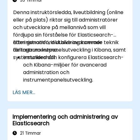
35 Timmar
Denna instruktörsledda, liveutbildning (online
eller på plats) riktar sig till administratörer
och utvecklare på mellannivå som vill
fördjupa sin förståelse för Elasticsearch-
administration, inklusive avancerade teknik
Efter genomförd utbildning kommer
för instrumentpanelsutveckling i Kibana, samt
deltagarna kunna:
systemunderhåll.
Installera och konfigurera Elasticsearch-
och Kibana-miljöer för avancerad
administration och
instrumentpanelsutveckling.
Skapa och hantera Elasticsearch-indices,
LÄS MER...
mappningar och datamodeller.
Utveckla avancerade frågor och filter för
att extrahera värdefulla insikter från
Implementering och administrering av
Elasticsearch-data.
Elasticsearch
Designa och bygga interaktiva
instrumentpaneler i Kibana med olika
21 Timmar
visualiseringstyper och tekniker.