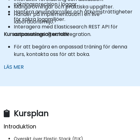
sökningsprecision i loggar.
Många övningar och praktiska uppgifter.
Hantera användarroller och åtkomsträttigheter
Händer på implementation i en live-
för säkra loggmiljöer.
laborationsmiljö.
Interagera med Elasticsearch REST API för
Kursanpassningsalternativ
automatisering och integration.
För att begära en anpassad träning för denna
kurs, kontakta oss för att boka.
LÄS MER
Kursplan
Introduktion
Översikt över Elastic Stack (ELK)