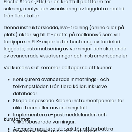
Elastic Stack (ELK) är en kraftfull plattform för
sökning, analys och visualisering av loggdata i realtid
från flera källor.
Denna instruktörsledda, live-training (online eller på
plats) riktar sig till IT-proffs på mellannivå som vill
fördjupa sin ELK-expertis för hantering av fördelad
loggdata, automatisering av varningar och skapande
av avancerade visualiseringar och instrumentpaneler.
Vid kursens slut kommer deltagarna att kunna:
Konfigurera avancerade inmatnings- och
tolkningsflöden från flera källor, inklusive
databaser.
Skapa anpassade Kibana instrumentpaneler för
olika team eller användningsfall.
Implementera e-postmeddelanden och
Kursformat
villkorsbaserade varningar.
Använda reguljära uttryck för att förbättra
Interaktiv föreläsning och diskussion.