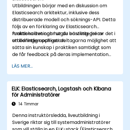
Utbildningen börjar med en diskussion om
Elasticsearch arkitektur, inklusive dess
distribuerade modell och söknings-API. Detta
följs av en förklaring av Elasticsearch
funktionalitet och hur du bäst integrerar det i
Praktiska övningar utgör en viktig del av
en befintlig applikation.
utbildningen och ger deltagarna möjlighet att
sätta sin kunskap i praktiken samtidigt som
de får feedback på deras implementation
och framsteg.
LÄS MER...
ELK: Elasticsearch, Logstash och Kibana
för Administratörer
14 Timmar
Denna instruktörsledda, liveutbildning i
Sverige riktar sig till systemadministratörer
som vill ställa in en ELK-stack (Elasticsearch,