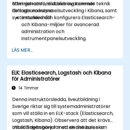
administration, inklusive avancerade teknik
Efter genomförd utbildning kommer
för instrumentpanelsutveckling i Kibana, samt
deltagarna kunna:
systemunderhåll.
Installera och konfigurera Elasticsearch-
och Kibana-miljöer för avancerad
administration och
instrumentpanelsutveckling.
Skapa och hantera Elasticsearch-indices,
LÄS MER...
mappningar och datamodeller.
Utveckla avancerade frågor och filter för
att extrahera värdefulla insikter från
ELK: Elasticsearch, Logstash och Kibana
Elasticsearch-data.
för Administratörer
Designa och bygga interaktiva
instrumentpaneler i Kibana med olika
14 Timmar
visualiseringstyper och tekniker.
Denna instruktörsledda, liveutbildning i
Implementera bästa praxis för
Sverige riktar sig till systemadministratörer
Elasticsearch- och Kibana-
som vill ställa in en ELK-stack (Elasticsearch,
administration, optimering och felsökning.
Logstash, Kibana). Observera att det krävs
minst 3 deltagare för att denna kurs ska
Utbildningen börjar med en diskussion om