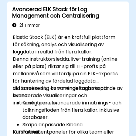
Avancerad ELK Stack för Log
Management och Centralisering
21 Timmar
Elastic Stack (ELK) är en kraftfull plattform
för sökning, analys och visualisering av
loggdata i realtid från flera källor.
Denna instruktörsledda, live-training (online
eller på plats) riktar sig till IT-proffs på
mellannivå som vill fördjupa sin ELK-expertis
för hantering av fördelad loggdata,
automatisering av varningar och skapande av
Vid kursens slut kommer deltagarna att
avancerade visualiseringar och
kunna:
instrumentpaneler.
Konfigurera avancerade inmatnings- och
tolkningsflöden från flera källor, inklusive
databaser.
Skapa anpassade Kibana
Kursformat
instrumentpaneler för olika team eller