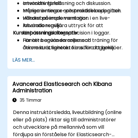
användningsfall.
Interaktiv föreläsning och diskussion.
Implementera e-postmeddelanden och
Många övningar och praktiska uppgifter.
villkorsbaserade varningar.
Händer på implementation i en live-
Använda reguljära uttryck för att
laborationsmiljö.
Kursanpassningsalternativ
förbättra sökningsprecision i loggar.
Hantera användarroller och
För att begära en anpassad träning för
åtkomsträttigheter för säkra loggmiljöer.
denna kurs, kontakta oss för att boka.
Interagera med Elasticsearch REST API
LÄS MER...
för automatisering och integration.
Avancerad Elasticsearch och Kibana
Administration
35 Timmar
Denna instruktörsledda, liveutbildning (online
eller på plats) riktar sig till administratörer
och utvecklare på mellannivå som vill
fördjupa sin förståelse för Elasticsearch-