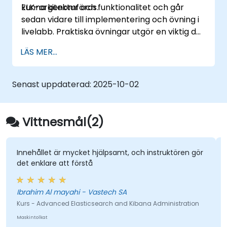
kunna genomföras.
ELK-arkitektur och funktionalitet och går
sedan vidare till implementering och övning i
livelabb. Praktiska övningar utgör en viktig del
av utbildningen och ger deltagarna en chans
LÄS MER...
att omsätta sina kunskaper i praktiken
samtidigt som de får feedback på sina
framsteg.
Senast uppdaterad:
2025-10-02
Vittnesmål(2)
Innehållet är mycket hjälpsamt, och instruktören gör
det enklare att förstå
Ibrahim Al mayahi - Vastech SA
Kurs - Advanced Elasticsearch and Kibana Administration
Maskintolkat