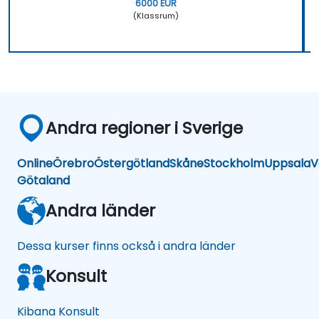
6000 EUR
(Klassrum)
Andra regioner i Sverige
Online
Örebro
Östergötland
Skåne
Stockholm
Uppsala
V
Götaland
Andra länder
Dessa kurser finns också i andra länder
Konsult
Kibana Konsult