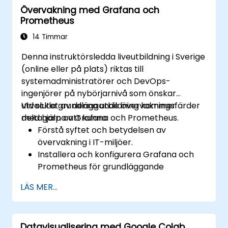
Övervakning med Grafana och
Prometheus
14 Timmar
Denna instruktörsledda liveutbildning i Sverige
(online eller på plats) riktas till
systemadministratörer och DevOps-
ingenjörer på nybörjarnivå som önskar
utveckla grundläggande övervakningsfärder
Vid slutet av denna utbildning kommer
med hjälp av Grafana och Prometheus.
deltagarna att kunna:
Förstå syftet och betydelsen av
övervakning i IT-miljöer.
Installera och konfigurera Grafana och
Prometheus för grundläggande
övervakningsuppgifter.
LÄS MER...
Skapa enkla instrumentpaneler och
aviseringar för att visualisera systemets
prestanda.
Datavisualisering med Google Colab
Tillämpa bästa praxis för övervakning av