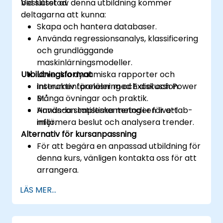
beslutsstöd.
Vid slutet av denna utbildning kommer
deltagarna att kunna:
Skapa och hantera databaser.
Använda regressionsanalys, klassificering
och grundläggande
maskinlärningsmodeller.
Utbildningsformat
Utveckla dynamiska rapporter och
instrumentpaneler med Excel och Power
Interaktiv föreläsning och diskussion.
BI.
Många övningar och praktik.
Använda statistiska metoder för att
Hands-on implementering i en live-lab-
informera beslut och analysera trender.
miljö.
Alternativ för kursanpassning
För att begära en anpassad utbildning för
denna kurs, vänligen kontakta oss för att
arrangera.
LÄS MER...