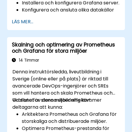
Installera och konfigurera Grafana server.
Konfigurera och ansluta olika datakällor
som Prometheus, InfluxDB och
LÄS MER...
ElasticSearch.
Skapa, hantera och anpassa
instrumentpaneler och diagram.
Skalning och optimering av Prometheus
Använda variabler och förfrågningar för
och Grafana för stora miljöer
att skapa dynamiska instrumentpaneler.
Ställa in aviseringar och varningar genom
14 Timmar
Grafana.
Denna instruktörsledda, liveutbildning i
Installera och hantera plugins för att
Sverige (online eller på plats) är riktad till
utöka Grafana funktionalitet.
avancerade DevOps-ingenjörer och SREs
som vill hantera och skala Prometheus och
Grafana för stora miljöer effektivt.
Vid slutet av denna utbildning kommer
deltagarna att kunna:
Arkitektera Prometheus och Grafana för
storskaliga och distribuerade miljöer.
Optimera Prometheus-prestanda för