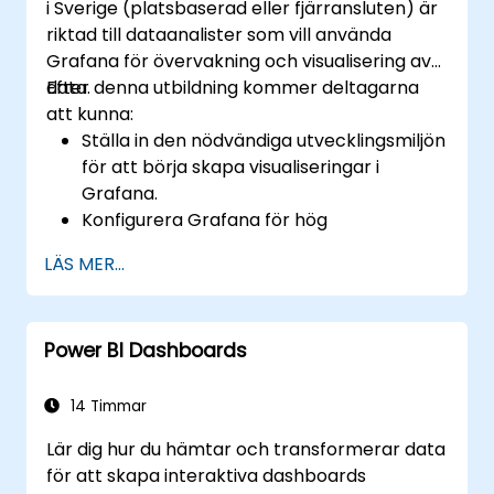
i Sverige (platsbaserad eller fjärransluten) är
riktad till dataanalister som vill använda
Grafana för övervakning och visualisering av
data.
Efter denna utbildning kommer deltagarna
att kunna:
Ställa in den nödvändiga utvecklingsmiljön
för att börja skapa visualiseringar i
Grafana.
Konfigurera Grafana för hög
tillgänglighet.
LÄS MER...
Anpassa paneler och instrumentpaneler
med data.
Konfigurera en omvänd proxy för snabba
Power BI Dashboards
laddningstider.
14 Timmar
Lär dig hur du hämtar och transformerar data
för att skapa interaktiva dashboards