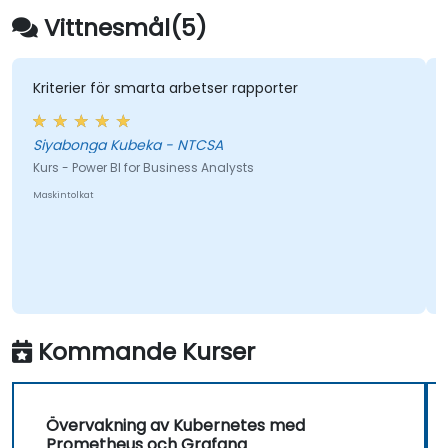
Vittnesmål(5)
Kriterier för smarta arbetser rapporter
ver
Siyabonga Kubeka - NTCSA
Kurs - Power BI for Business Analysts
Kur
Maskintolkat
Mask
Kommande Kurser
Övervakning av Kubernetes med
Prometheus och Grafana