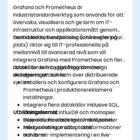
Grafana och Prometheus är
industristandardverktyg som används för att
övervaka, visualisera och ge larm om IT-
infrastruktur och applikationsmått genom
realtidsinstrumentpaneler och integreringar.
Denna ledda, liveutbildning (online eller på
plats) riktar sig till IT-professionella på
mellannivå till avancerad nivå som vill
integrera Grafana med Prometheus och flera
datakällor och bygga åtgärdsmässiga
I slutet av denna utbildning kommer
visualiseringar och larm över distribuerade
deltagarna att kunna:
system.
Installera och konfigurera Grafana och
Prometheus i produktionsreklamera
inställningar.
Integrera flera datakällor inklusive SQL,
Utbildningsformat
Elasticsearch, InfluxDB och molnapier.
Skapa avancerade instrumentpaneler
Interaktiv föreläsning och diskussion.
med variabler, mallar, transformationer
Många övningar och praktik.
och larm.
Hands-on-implementering i en live-