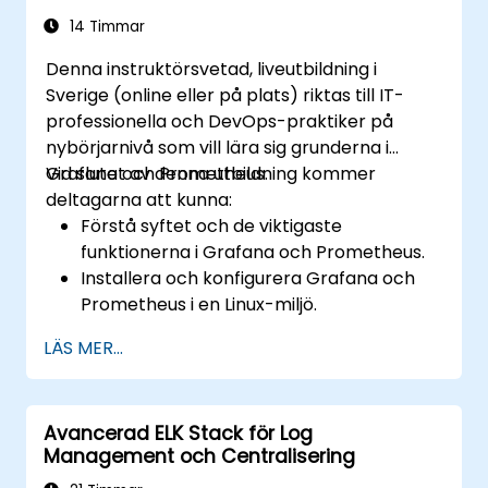
14 Timmar
Denna instruktörsvetad, liveutbildning i
Sverige (online eller på plats) riktas till IT-
professionella och DevOps-praktiker på
nybörjarnivå som vill lära sig grunderna i
Grafana och Prometheus.
Vid slutet av denna utbildning kommer
deltagarna att kunna:
Förstå syftet och de viktigaste
funktionerna i Grafana och Prometheus.
Installera och konfigurera Grafana och
Prometheus i en Linux-miljö.
Ställa in grundläggande datakällor och
LÄS MER...
instrumentpaneler i Grafana.
Övervaka systemmätvärden och
visualisera data med Prometheus.
Avancerad ELK Stack för Log
Management och Centralisering