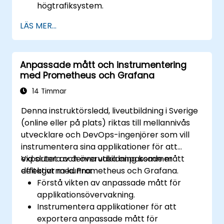
högtrafiksystem.
Konfigurera Grafana för stora
LÄS MER...
datamängder och komplexa
visualiseringar.
Implementera avancerade felsöknings-
Anpassade mått och instrumentering
och skalningsstrategier.
med Prometheus och Grafana
14 Timmar
Denna instruktörsledd, liveutbildning i Sverige
(online eller på plats) riktas till mellannivås
utvecklare och DevOps-ingenjörer som vill
instrumentera sina applikationer för att
exportera och övervaka anpassade mått
Vid slutet av denna utbildning kommer
effektivt med Prometheus och Grafana.
deltagarna kunna:
Förstå vikten av anpassade mått för
applikationsövervakning.
Instrumentera applikationer för att
exportera anpassade mått för