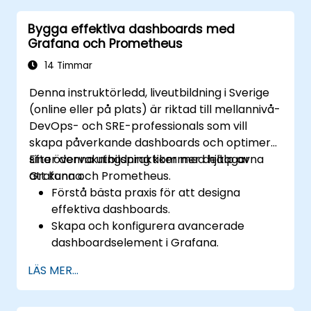
Utnyttja molnativa verktyg och
Bygga effektiva dashboards med
integreringar för skalbar övervakning.
Grafana och Prometheus
14 Timmar
Denna instruktörledd, liveutbildning i Sverige
(online eller på plats) är riktad till mellannivå-
DevOps- och SRE-professionals som vill
skapa påverkande dashboards och optimera
sina övervakningspraktiker med hjälp av
Efter denna utbildning kommer deltagarna
Grafana och Prometheus.
att kunna:
Förstå bästa praxis för att designa
effektiva dashboards.
Skapa och konfigurera avancerade
dashboardselement i Grafana.
Utnyttja Grafana-mallar för dynamiska
LÄS MER...
och återanvändbara dashboards.
Implementera aviseringssmekanismer för
att öka operationell uppmärksamhet.