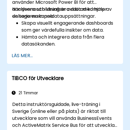
använder Microsoft Power BI för att
analysera och visualisera data med hjälp av
När denna utbildning är avslutad kommer
en serie exempeldatauppsättningar.
deltagarna kunna:
Skapa visuellt engagerande dashboards
som ger värdefulla insikter om data.
Hämta och integrera data från flera
datasökanden.
Bygga och dela visualiseringar med
LÄS MER...
teammedlemmar.
Anpassa data med Power BI Desktop.
TIBCO för Utvecklare
21 Timmar
Detta instruktörsguidade, live-träning i
Sverige (online eller på plats) är riktat till
utvecklare som vill använda BusinessEvents
och ActiveMatrix Service Bus för att utveckla,