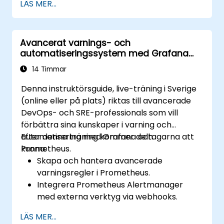
LÄS MER...
att visualisera klusterhälsa och
prestanda.
Implementera aviseringstrategier för
Avancerat varnings- och
proaktiv felupplösning.
automatiseringssystem med Grafana
Tillämpa bästa praxis för skalning av
och Prometheus
övervakningslösningar i Kubernetes-
14 Timmar
miljöer.
Denna instruktörsguide, live-träning i Sverige
(online eller på plats) riktas till avancerade
DevOps- och SRE-professionals som vill
förbättra sina kunskaper i varning och
automatisering med Grafana och
Efter denna träning kommer deltagarna att
Prometheus.
kunna:
Skapa och hantera avancerade
varningsregler i Prometheus.
Integrera Prometheus Alertmanager
med externa verktyg via webhooks.
Automatisera svar på varningar för
LÄS MER...
snabbare problemlösning.