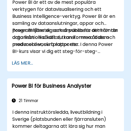
Power BI är ett av de mest populära
verktygen för datavisualisering och ett
Business Intelligence-verktyg. Power BI är en
samling av dataanslutningar, appar och
programtjänster som används för att hämtar
Power BI låter dig också publicera dem för din
data från olika källor, transformera data och
organisation så att du kan komma åt dem
producera vackra rapporter.
med mobiler, surfplattor etc. I denna Power
BI-kurs visar vi dig ett steg-för-steg-
tillvägagångssätt för att ansluta till flera
LÄS MER...
datakällor, data transformationer och skapa
rapporter som diagramm, tabeller, matriser,
kartor etc
Power BI för Business Analyster
21 Timmar
I denna instruktörsledda, liveutbildning i
Sverige (platsbunden eller fjärransluten)
kommer deltagarna att lära sig hur man