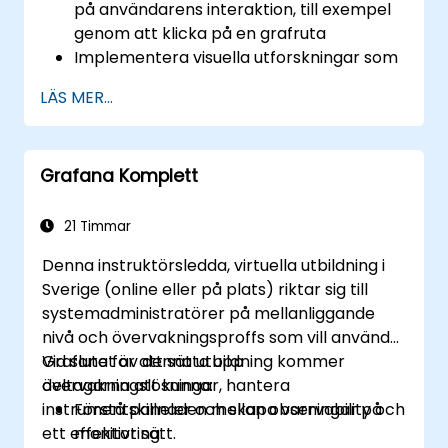
på användarens interaktion, till exempel
genom att klicka på en grafruta
Implementera visuella utforskningar som
uppdateras på plats (utan nya flikar)
LÄS MER...
Konfigurera cirklar och detaljerade
paneler baserat på urvalsfilter
Använda dynamiska tröskelvärden som
Grafana Komplett
reagerar på användarinmatning och
realtidsdata
21 Timmar
Denna instruktörsledda, virtuella utbildning i
Sverige (online eller på plats) riktar sig till
systemadministratörer på mellanliggande
nivå och övervakningsproffs som vill använda
Grafana för att sätta upp
Vid slutet av denna utbildning kommer
övervakningslösningar, hantera
deltagarna att kunna:
instrumentpaneler och skapa varningar på
Förstå skillnaden mellan observability och
ett effektivt sätt.
monitoring.