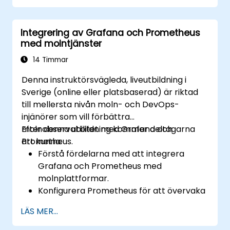
Använd Grafana för att visualisera och
hantera varningar effektivt.
Integrering av Grafana och Prometheus
med molntjänster
14 Timmar
Denna instruktörsvägleda, liveutbildning i
Sverige (online eller platsbaserad) är riktad
till mellersta nivån moln- och DevOps-
injänörer som vill förbättra
molnobservabilitet med Grafana och
Efter denna utbildning kommer deltagarna
Prometheus.
att kunna:
Förstå fördelarna med att integrera
Grafana och Prometheus med
molnplattformar.
Konfigurera Prometheus för att övervaka
molnbaserade resurser.
LÄS MER...
Anpassa Grafana för att visualisera
molntjänstmetriker.