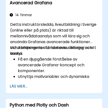
Avancerad Grafana
14 Timmar
Detta instruktörsledda, liveutbildning i Sverige
(online eller på plats) är riktad till
mellannivådataanalys som vill lära sig och
använda Grafanas avancerade funktioner
och komponenter för datavisualisering och
Vid utbildningens slut kommer deltagarna att
analys.
kunna:
Få en djupgående förståelse av
avancerade Grafana-koncept och
komponenter.
Utnyttja mallvariabler och dynamiska
instrumentpaneler för förbättrad
LÄS MER...
datavisualisering.
Använda Grafana Query Language för
komplexa frågor.
Python med Plotly och Dash
Lära sig bästa praxis för att skalera