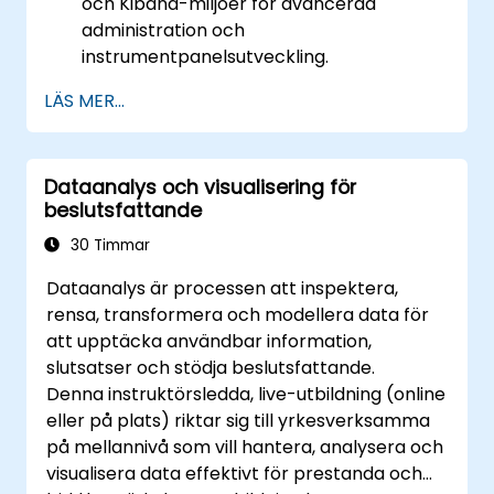
och Kibana-miljöer för avancerad
administration och
instrumentpanelsutveckling.
Skapa och hantera Elasticsearch-indices,
LÄS MER...
mappningar och datamodeller.
Utveckla avancerade frågor och filter för
att extrahera värdefulla insikter från
Dataanalys och visualisering för
Elasticsearch-data.
beslutsfattande
Designa och bygga interaktiva
instrumentpaneler i Kibana med olika
30 Timmar
visualiseringstyper och tekniker.
Dataanalys är processen att inspektera,
Implementera bästa praxis för
rensa, transformera och modellera data för
Elasticsearch- och Kibana-
att upptäcka användbar information,
administration, optimering och felsökning.
slutsatser och stödja beslutsfattande.
Denna instruktörsledda, live-utbildning (online
eller på plats) riktar sig till yrkesverksamma
på mellannivå som vill hantera, analysera och
visualisera data effektivt för prestanda och