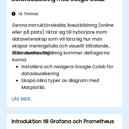
systemets tillgänglighet och prestanda.
14 Timmar
Denna instruktörsledda, liveutbildning (online
eller på plats) riktar sig till nybörjare inom
datavetenskap som vill lära sig hur man
skapar meningsfulla och visuellt tilltalande
datavisualiseringar.
Efter denna utbildning kommer deltagarna
kunna:
Installera och navigera Google Colab för
datavisualisering.
Skapa olika typer av diagram med
Matplotlib.
Använda Seaborn för avancerade
LÄS MER...
visualiseringstekniker.
Anpassa diagram för bättre presentation
och klarhet.
Introduktion till Grafana och Prometheus
Tolka och presentera data effektivt med
hjälp av visuella verktyg.