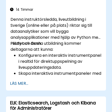
Grafana, optimera prestanda och
säkerställa hög tillgänglighet.
14 Timmar
Denna instruktörsledda, liveutbildning i
Sverige (online eller på plats) riktar sig till
dataanalytiker som vill bygga
analysapplikationer med hjälp av Python med
Plotly och Dash.
I slutet av denna utbildning kommer
deltagarna att kunna:
Konfigurera en interaktiv instrumentpanel
i realtid för direktuppspelning av
liveuppdateringsdata.
Skapa interaktiva instrumentpaneler med
hjälp av Python för
LÄS MER...
datavetenskapslösningar.
Säkra interaktiva instrumentpaneler med
avancerade autentiseringsmetoder.
ELK: Elasticsearch, Logstash och Kibana
för Administratörer