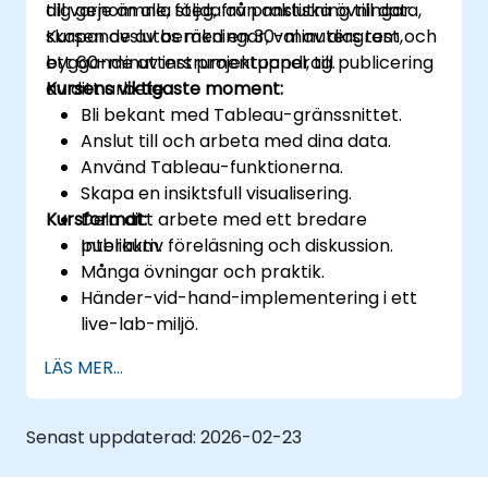
dig genom alla steg, från anslutning till data,
till varje ämne, följda av praktiska övningar.
skapande av beräkningar, val av diagram,
Kursen avslutas med en 30-minuters test och
byggande av instrumentpanel, till publicering
ett 60-minutters projektuppdrag.
av ditt arbete.
Kursens viktigaste moment:
Bli bekant med Tableau-gränssnittet.
Anslut till och arbeta med dina data.
Använd Tableau-funktionerna.
Skapa en insiktsfull visualisering.
Kursformat:
Dela ditt arbete med ett bredare
publikum.
Interaktiv föreläsning och diskussion.
Många övningar och praktik.
Händer-vid-hand-implementering i ett
live-lab-miljö.
Kunskapstest och praktiskt projekt i
LÄS MER...
slutet av kursen.
Senast uppdaterad:
2026-02-23