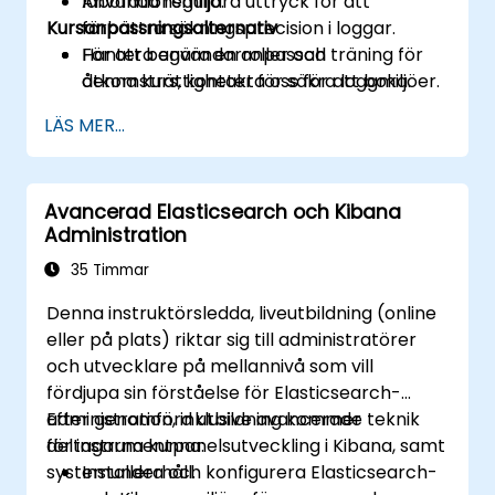
Använda reguljära uttryck för att
laborationsmiljö.
Kursanpassningsalternativ
förbättra sökningsprecision i loggar.
Hantera användarroller och
För att begära en anpassad träning för
åtkomsträttigheter för säkra loggmiljöer.
denna kurs, kontakta oss för att boka.
Interagera med Elasticsearch REST API
LÄS MER...
för automatisering och integration.
Avancerad Elasticsearch och Kibana
Administration
35 Timmar
Denna instruktörsledda, liveutbildning (online
eller på plats) riktar sig till administratörer
och utvecklare på mellannivå som vill
fördjupa sin förståelse för Elasticsearch-
administration, inklusive avancerade teknik
Efter genomförd utbildning kommer
för instrumentpanelsutveckling i Kibana, samt
deltagarna kunna:
systemunderhåll.
Installera och konfigurera Elasticsearch-