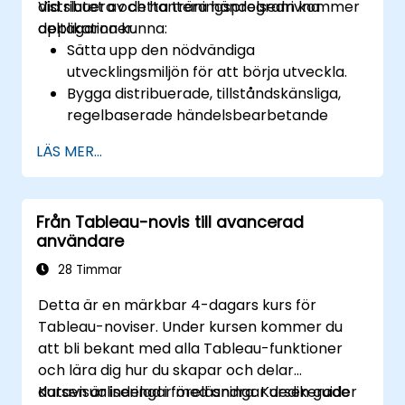
distribuera och hantera händelsedrivna
Vid slutet av detta träningsprogram kommer
applikationer.
deltagarna kunna:
Sätta upp den nödvändiga
utvecklingsmiljön för att börja utveckla.
Bygga distribuerade, tillståndskänsliga,
regelbaserade händelsbearbetande
system.
LÄS MER...
Hantera företagsdata och exekvera
korrekta företagsregler.
Förkorta händelseresponstiden i
Från Tableau-novis till avancerad
storskaliga, data-drivna applikationer.
användare
Bygga applikationer för
bedrägeridetektion, spårning och påföljd,
28 Timmar
realtidskunderbjudanden, etc.
Detta är en märkbar 4-dagars kurs för
Tableau-noviser. Under kursen kommer du
att bli bekant med alla Tableau-funktioner
och lära dig hur du skapar och delar
datavisualiseringar med andra. Kursen guider
Kursen är indelad i föreläsningar dedikerade