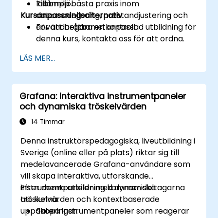
Tillämpa bästa praxis inom
labbmiljö.
Kursanpassningsalternativ
datamodellering, prestandjustering och
användaråtkomstkontroll.
För att begära en anpassad utbildning för
denna kurs, kontakta oss för att ordna.
LÄS MER...
Grafana: Interaktiva instrumentpaneler
och dynamiska tröskelvärden
14 Timmar
Denna instruktörspedagogiska, liveutbildning i
Sverige (online eller på plats) riktar sig till
medelavancerade Grafana-användare som
vill skapa interaktiva, utforskande
instrumentpaneler med dynamiska
Efter denna utbildning kommer deltagarna
tröskelvärden och kontextbaserade
att kunna:
uppdateringar.
Skapa instrumentpaneler som reagerar