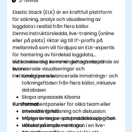
21 Timmar
Elastic Stack (ELK) är en kraftfull plattform
för sökning, analys och visualisering av
loggdata i realtid från flera källor.
Denna instruktörsledda, live-training (online
eller på plats) riktar sig till IT-proffs på
mellannivå som vill fördjupa sin ELK-expertis
för hantering av fördelad loggdata,
automatisering av varningar och skapande av
Vid kursens slut kommer deltagarna att
avancerade visualiseringar och
kunna:
instrumentpaneler.
Konfigurera avancerade inmatnings- och
tolkningsflöden från flera källor, inklusive
databaser.
Skapa anpassade Kibana
Kursformat
instrumentpaneler för olika team eller
användningsfall.
Interaktiv föreläsning och diskussion.
Implementera e-postmeddelanden och
Många övningar och praktiska uppgifter.
villkorsbaserade varningar.
Händer på implementation i en live-