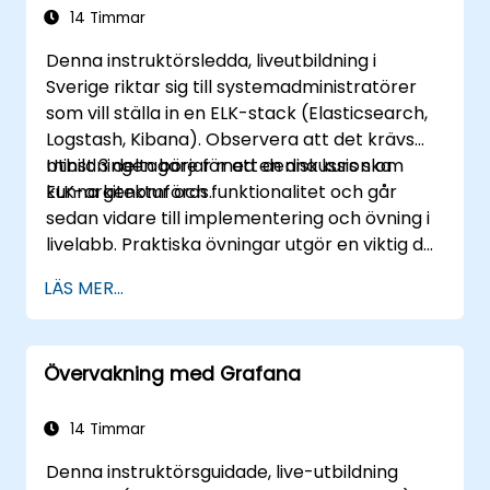
14 Timmar
Denna instruktörsledda, liveutbildning i
Sverige riktar sig till systemadministratörer
som vill ställa in en ELK-stack (Elasticsearch,
Logstash, Kibana). Observera att det krävs
minst 3 deltagare för att denna kurs ska
Utbildningen börjar med en diskussion om
kunna genomföras.
ELK-arkitektur och funktionalitet och går
sedan vidare till implementering och övning i
livelabb. Praktiska övningar utgör en viktig del
av utbildningen och ger deltagarna en chans
LÄS MER...
att omsätta sina kunskaper i praktiken
samtidigt som de får feedback på sina
framsteg.
Övervakning med Grafana
14 Timmar
Denna instruktörsguidade, live-utbildning