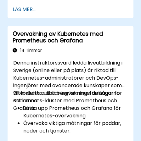
Prometheus.
LÄS MER...
Skapa och konfigurera instrumentpaneler
i Grafana för att visualisera anpassade
mått.
Övervakning av Kubernetes med
Tillämpa bästa praxis för att integrera
Prometheus och Grafana
övervakning i utvecklingslifscykeln.
14 Timmar
Denna instruktörssvärd ledda liveutbildning i
Sverige (online eller på plats) är riktad till
Kubernetes-administratörer och DevOps-
ingenjörer med avancerade kunskaper som
vill förbättra sina övervakningsförmågor för
Efter denna utbildning kommer deltagarna
Kubernetes-kluster med Prometheus och
att kunna:
Grafana.
Sätta upp Prometheus och Grafana för
Kubernetes-overvakning.
Övervaka viktiga mätningar för poddar,
noder och tjänster.
Skapa dynamiska instrumentpaneler för