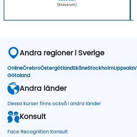
(Klassrum)
Andra regioner i Sverige
Online
Örebro
Östergötland
Skåne
Stockholm
Uppsala
V
Götaland
Andra länder
Dessa kurser finns också i andra länder
Konsult
Face Recognition Konsult