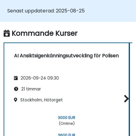
ansiktsigenkänningsmodeller.
Få praktisk erfarenhet av att skapa,
Senast uppdaterad:
2025-08-25
träna och testa
ansiktsigenkänningssystem.
Förstå etiska överväganden och bästa
Kommande Kurser
praxis för användning av
ansiktsigenkänningsteknologi.
AI Ansiktsigenkänningsutveckling för Polisen
2026-09-24 09:30
21 timmar
Stockholm, Hötorget
3000 EUR
(Online)
3600 EUR