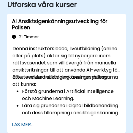
Utforska våra kurser
AI Ansiktsigenkänningsutveckling för
Polisen
21 Timmar
Denna instruktörsledda, liveutbildning (online
eller på plats) riktar sig till nybörjare inom
rättsväsendet som vill övergå från manuella
ansiktsritningar till att använda AI-verktyg för
att utveckla ansiktsigenkänningssystem.
Efter avslutad utbildning kommer deltagarna
att kunna:
Förstå grunderna i Artificial Intelligence
och Machine Learning.
Lära sig grunderna i digital bildbehandling
och dess tillämpning i ansiktsigenkänning.
Utveckla färdigheter i att använda AI-
LÄS MER...
verktyg och ramverk för att skapa