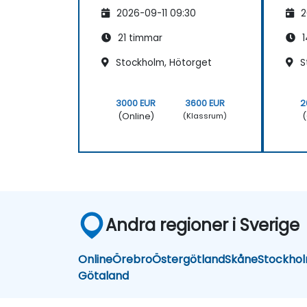
2026-09-11 09:30
2
21 timmar
1
Stockholm, Hötorget
S
3000 EUR
3600 EUR
2
(Online)
(
(Klassrum)
Andra regioner i Sverige
Online
Örebro
Östergötland
Skåne
Stockho
Götaland