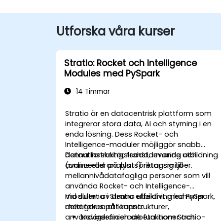
Utforska våra kurser
Stratio: Rocket och Intelligence
Modules med PySpark
14 Timmar
Stratio är en datacentrisk plattform som
integrerar stora data, AI och styrning i en
enda lösning. Dess Rocket- och
Intelligence-moduler möjliggör snabb
datautforskning, transformering och
Denna instruktörsledda, levande utbildning
avancerad analys i företagsmiljöer.
(online eller på plats) riktar sig till
mellannivådatafagliga personer som vill
använda Rocket- och Intelligence-
modulerna i Stratio effektivt med PySpark,
Vid slutet av denna utbildning kommer
med fokus på loopstrukturer,
deltagarna att kunna:
användardefinierade funktioner och
Navigera och arbeta inom Stratio-