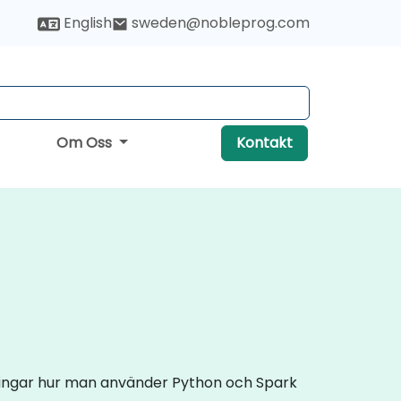
English
sweden@nobleprog.com
Om Oss
Kontakt
vningar hur man använder Python och Spark