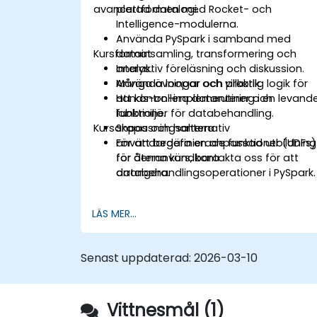
avancerad datalogi.
plattformen med Rocket- och
Intelligence-modulerna.
Använda PySpark i samband med
Kursformat
datainsamling, transformering och
analys.
Interaktiv föreläsning och diskussion.
Använda loopar och villkorlig logik för
Många övningar och praktik.
att kontrollera datarutiner och
Hands-on-implementering i en levand
funktioner för databehandling.
labbmiljö.
Kursanpassningsalternativ
Skapa och hantera
användardefinierade funktioner (UDFs)
För att begära en anpassad utbildning
för återanvändbara
för denna kurs, kontakta oss för att
databehandlingsoperationer i PySpark.
arrangera.
LÄS MER...
Senast uppdaterad:
2026-03-10
Vittnesmål (1)