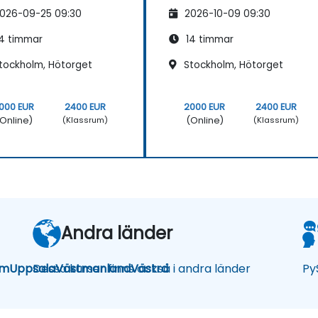
026-09-25 09:30
2026-10-09 09:30
4 timmar
14 timmar
tockholm, Hötorget
Stockholm, Hötorget
000 EUR
2400 EUR
2000 EUR
2400 EUR
Online)
(Online)
(Klassrum)
(Klassrum)
Andra länder
lm
Uppsala
Dessa kurser finns också i andra länder
Västmanland
Västra
Py