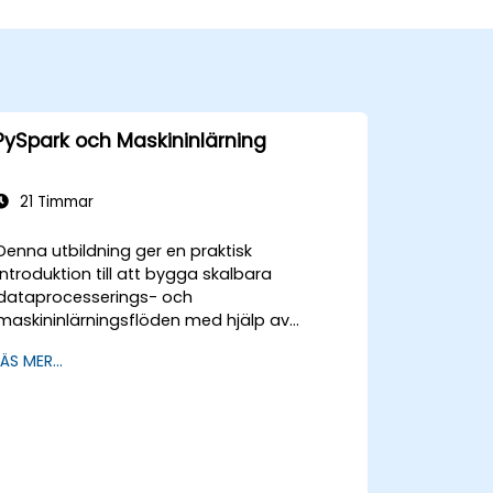
PySpark och Maskininlärning
21 Timmar
Denna utbildning ger en praktisk
introduktion till att bygga skalbara
dataprocesserings- och
maskininlärningsflöden med hjälp av
PySpark. Deltagarna lär sig hur Apache
LÄS MER...
Spark fungerar inom moderna Big Data-
miljöer och hur man effektivt bearbetar
stora datamängder med hjälp av principer
för distribuerad beräkning.