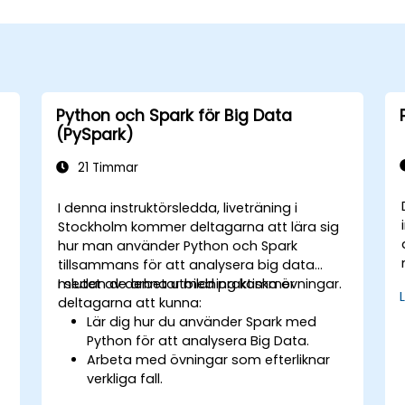
Python och Spark för Big Data
(PySpark)
21 Timmar
I denna instruktörsledda, liveträning i
Stockholm kommer deltagarna att lära sig
hur man använder Python och Spark
tillsammans för att analysera big data
medan de arbetar med praktiska övningar.
I slutet av denna utbildning kommer
deltagarna att kunna:
Lär dig hur du använder Spark med
Python för att analysera Big Data.
Arbeta med övningar som efterliknar
verkliga fall.
Använda olika verktyg och tekniker för