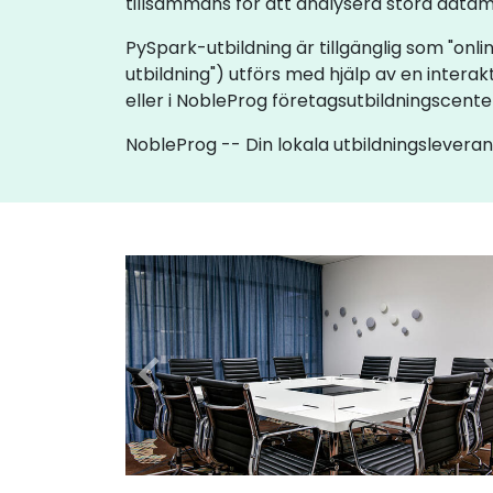
tillsammans för att analysera stora data
PySpark-utbildning är tillgänglig som "online
utbildning") utförs med hjälp av en interakt
eller i NobleProg företagsutbildningscente
NobleProg -- Din lokala utbildningslevera