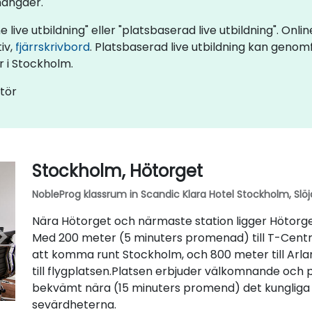
mängder.
 live utbildning" eller "platsbaserad live utbildning". Onlin
iv,
fjärrskrivbord
. Platsbaserad live utbildning kan genom
r i Stockholm.
ntör
Stockholm, Hötorget
NobleProg klassrum in Scandic Klara Hotel Stockholm, Slöj
Nära Hötorget och närmaste station ligger Hötorget. 
Med 200 meter (5 minuters promenad) till T-Centra
att komma runt Stockholm, och 800 meter till Ar
till flygplatsen.Platsen erbjuder välkomnande och 
bekvämt nära (15 minuters promend) det kungliga s
sevärdheterna.