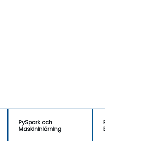
PySpark och
Python och Sp
Maskininlärning
Big Data (PyS