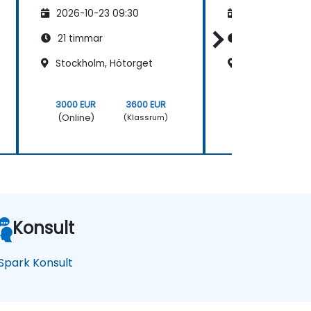
2026-10-23 09:30
2026-11-06 09
21 timmar
21 timmar
Stockholm, Hötorget
Stockholm, Hö
3000 EUR
3600 EUR
3750 EUR
(Online)
(Online)
(Klassrum)
Konsult
Spark Konsult