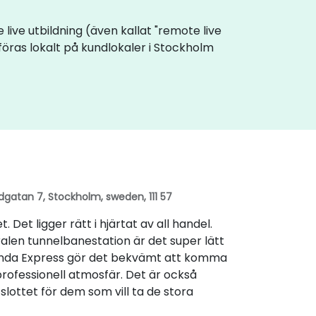
e live utbildning (även kallat "remote live
föras lokalt på kundlokaler i Stockholm
dgatan 7, Stockholm, sweden, 111 57
Det ligger rätt i hjärtat av all handel.
len tunnelbanestation är det super lätt
landa Express gör det bekvämt att komma
professionell atmosfär. Det är också
lottet för dem som vill ta de stora