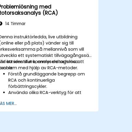
Problemlösning med
Rotorsaksanalys (RCA)
14 Timmar
Denna instruktörledda, live utbildning
(online eller på plats) vänder sig till
yrkesverksamma på mellannivå som vill
utveckla ett systematiskt tillvägagångssätt
för att identifiera, analysera och lösa
Vid kursens slut kommer deltagarna att
problem med hjälp av RCA-metoder.
kunna:
Förstå grundläggande begrepp om
RCA och kontinuerliga
förbättringscykler.
Använda olika RCA-verktyg för att
identifiera rotorsaken till problem.
LÄS MER...
Utveckla och genomföra effektiva
problemlösningsstrategier.
Integrera RCA i organisationens
förbättrings- och förebyggande
insatser.