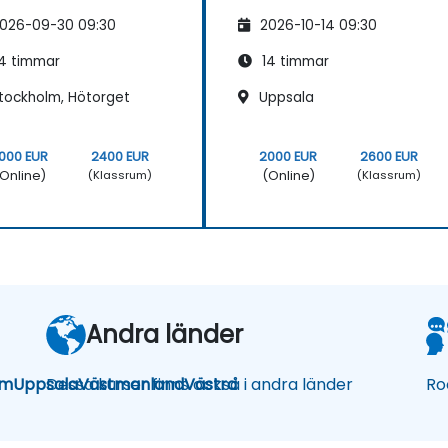
026-09-30 09:30
2026-10-14 09:30
4 timmar
14 timmar
tockholm, Hötorget
Uppsala
000 EUR
2400 EUR
2000 EUR
2600 EUR
Online)
(Online)
(Klassrum)
(Klassrum)
Andra länder
lm
Uppsala
Dessa kurser finns också i andra länder
Västmanland
Västra
Ro