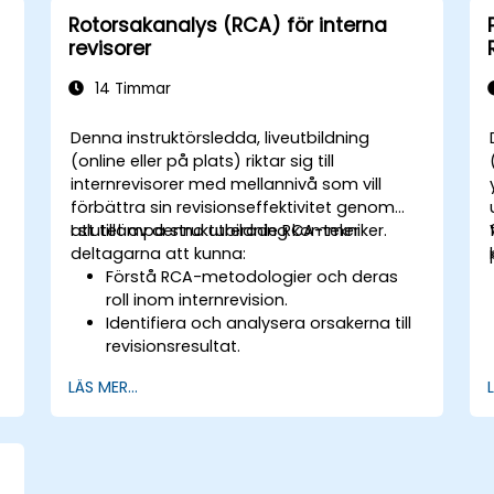
Rotorsakanalys (RCA) för interna
revisorer
14 Timmar
Denna instruktörsledda, liveutbildning
(online eller på plats) riktar sig till
internrevisorer med mellannivå som vill
m
förbättra sin revisionseffektivitet genom
att tillämpa strukturerade RCA-tekniker.
I slutet av denna utbildning kommer
deltagarna att kunna:
Förstå RCA-metodologier och deras
roll inom internrevision.
Identifiera och analysera orsakerna till
revisionsresultat.
Tillämpa RCA-verktyg som 5 Whys,
LÄS MER...
Fishbone Diagram och Failure Mode
and Effects Analysis (FMEA).
Utveckla korrigerande och
förebyggande åtgärdsplaner
baserade på RCA-fynd.