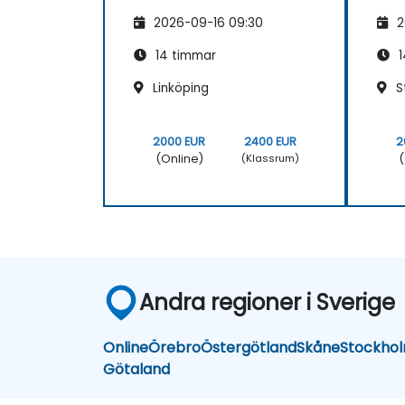
2026-09-16 09:30
2
14 timmar
1
Linköping
S
2000 EUR
2400 EUR
2
(Online)
(
(Klassrum)
Andra regioner i Sverige
Online
Örebro
Östergötland
Skåne
Stockho
Götaland