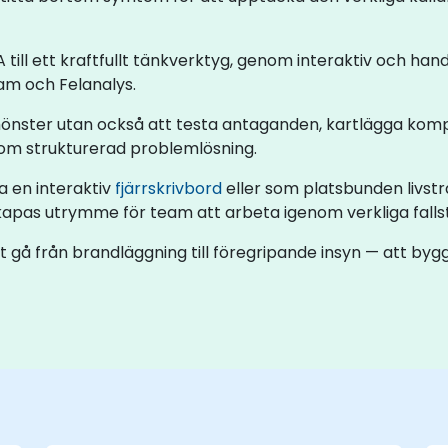
 till ett kraftfullt tänkverktyg, genom interaktiv och ha
m och Felanalys.
 mönster utan också att testa antaganden, kartlägga ko
 strukturerad problemlösning.
a en interaktiv
fjärrskrivbord
eller som platsbunden livstr
apas utrymme för team att arbeta igenom verkliga fallstud
t gå från brandläggning till föregripande insyn — att bygg