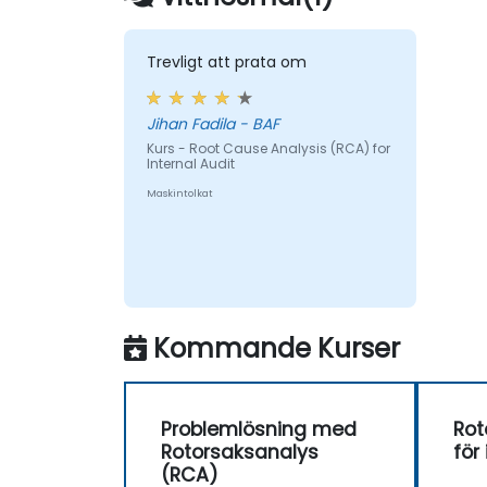
inflytande över den högre ledningen
och de som blir granskade.
Trevligt att prata om
Jihan Fadila - BAF
Kurs - Root Cause Analysis (RCA) for
Internal Audit
Maskintolkat
Kommande Kurser
Problemlösning med
Rot
Rotorsaksanalys
för
(RCA)