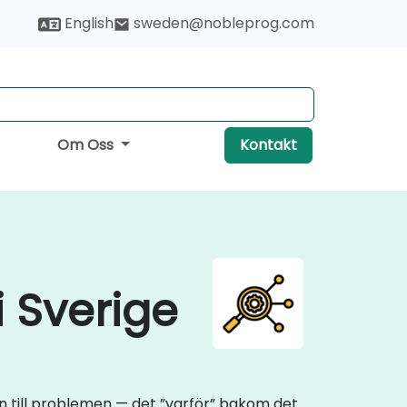
English
sweden@nobleprog.com
Om Oss
Kontakt
i Sverige
n till problemen — det ”varför” bakom det