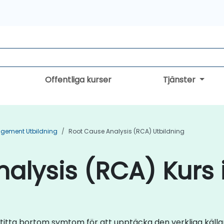
Offentliga kurser
Tjänster
gement Utbildning
Root Cause Analysis (RCA) Utbildning
alysis (RCA) Kurs 
titta bortom symtom för att upptäcka den verkliga källa