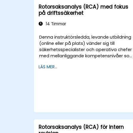
Rotorsaksanalys (RCA) med fokus
på driftssäkerhet
14 Timmar
Denna instruktörsledda, levande utbildning
(online eller på plats) vänder sig till
säkerhetsspecialister och operativa chefer
med mellanliggande kompetensnivåer so
vill förbättra sin förmåga att utreda
LÄS MER...
händelser, identifiera systembrister och
utforma effektiva åtgärder för korrigering
och förebyggande.
Rotorsaksanalys (RCA) för intern