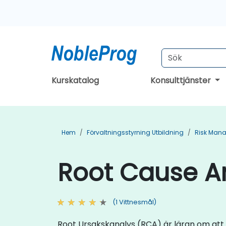
Kurskatalog
Konsulttjänster
Hem
Förvaltningsstyrning Utbildning
Risk Mana
Root Cause An
(1 Vittnesmål)
Root Ursakskanalys (RCA) är läran om att 